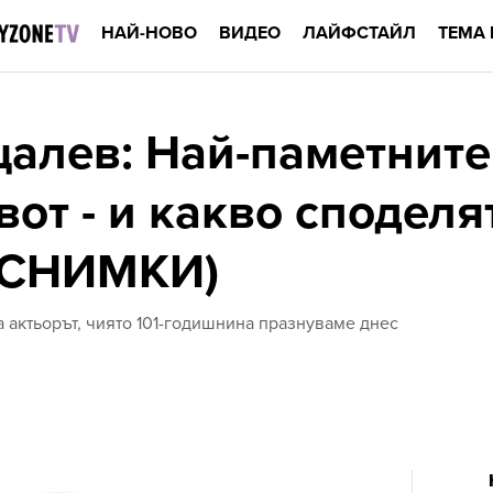
НАЙ-НОВО
ВИДЕО
ЛАЙФСТАЙЛ
ТЕМА 
цалев: Най-паметните
от - и какво споделя
 (СНИМКИ)
ва актьорът, чиято 101-годишнина празнуваме днес