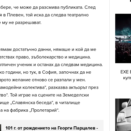
збере, че може да разсмива публиката. След
 в Плевен, той иска да следва театрално
е му не разрешават.
нямам достатъчно данни, нямаше и кой да ме
атствах право, зъболекарство и медицина.
 отличен ученик и останах да следвам медицина.
EXE 
о години, но тук, в София, започнах да не
кул
тарото желание отново се разпали у мен.
амодейни колектива“, разказва актьорът през
ство“. Той играе на сцените на Земеделски
лище „Славянска беседа“, в читалище
ва на фабрика „Пролетарий“.
101 г. от рождението на Георги Парцалев -