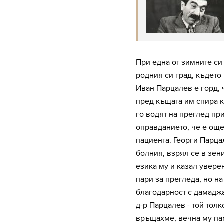
При една от зимните си
родния си град, където 
Иван Парцалев е горд, 
пред къщата им спира к
го водят на преглед при
оправданието, че е още
пациента. Георги Парца
болния, взрял се в зен
езика му и казал увере
пари за прегледа, но н
благодарност с дамаджа
д-р Парцалев - той толк
връщахме, вечна му пам