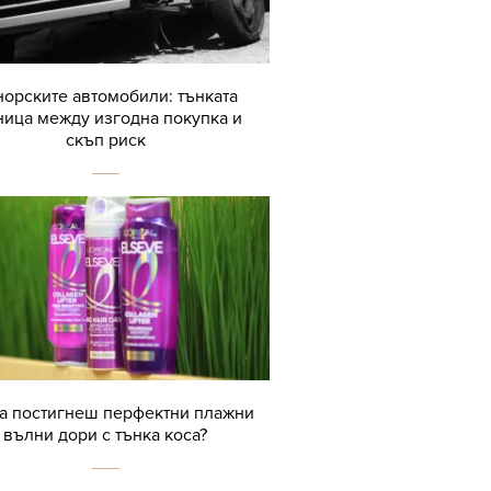
орските автомобили: тънката
ница между изгодна покупка и
скъп риск
да постигнеш перфектни плажни
вълни дори с тънка коса?