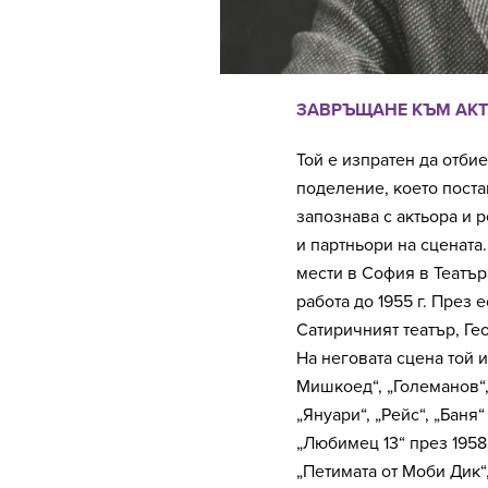
ЗАВРЪЩАНЕ КЪМ АК
Той е изпратен да отби
поделение, което поста
запознава с актьора и 
и партньори на сцената.
мести в София в Театър
работа до 1955 г. През е
Сатиричният театър, Гео
На неговата сцена той 
Мишкоед“, „Големанов“, 
„Януари“, „Рейс“, „Баня
„Любимец 13“ през 1958 
„Петимата от Моби Дик“