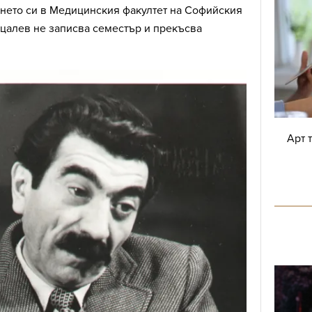
ането си в Медицинския факултет на Софийския
рцалев не записва семестър и прекъсва
Арт 