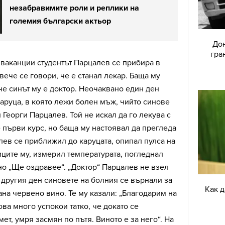
незабравимите роли и реплики на
големия български актьор
Дон
гра
 ваканции студентът Парцалев се прибира в
вече се говори, че е станал лекар. Баща му
че синът му е доктор. Неочаквано един ден
аруца, в която лежи болен мъж, чийто синове
 Георги Парцалев. Той не искал да го лекува с
 първи курс, но баща му настоявал да прегледа
лев се приближил до каруцата, опипал пулса на
иците му, измерил температурата, погледнал
но „Ще оздравее“. „Доктор“ Парцалев не взел
а другия ден синовете на болния се върнали за
Как 
на червено вино. Те му казали: „Благодарим на
ова много успокои татко, че докато се
ет, умря засмян по пътя. Виното е за него“. На