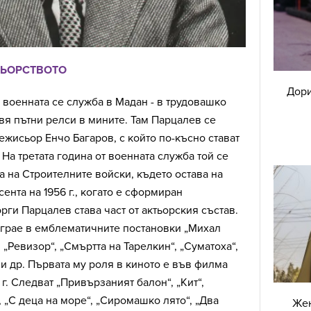
ТЬОРСТВОТО
Дори
е военната се служба в Мадан - в трудовашко
вя пътни релси в мините. Там Парцалев се
режисьор Енчо Багаров, с който по-късно стават
 На третата година от военната служба той се
а на Строителните войски, където остава на
сента на 1956 г., когато е сформиран
рги Парцалев става част от актьорския състав.
играе в емблематичните постановки „Михал
„Ревизор“, „Смъртта на Тарелкин“, „Суматоха“,
“ и др. Първата му роля в киното е във филма
г. Следват „Привързаният балон“, „Кит“,
, „С деца на море“, „Сиромашко лято“, „Два
Жен