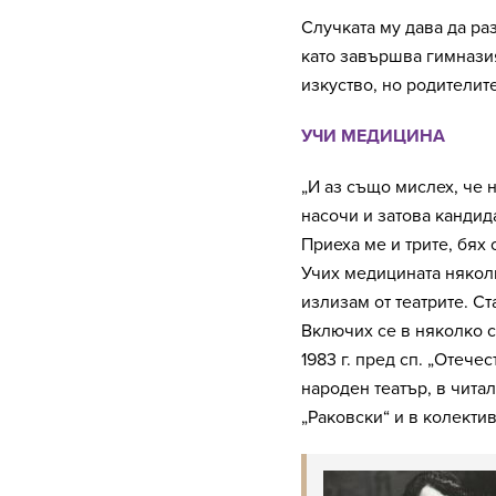
Случката му дава да ра
като завършва гимназия
изкуство, но родителит
УЧИ МЕДИЦИНА
„И аз също мислех, че 
насочи и затова кандид
Приеха ме и трите, бях
Учих медицината няколк
излизам от театрите. С
Включих се в няколко с
1983 г. пред сп. „Отече
народен театър, в чита
„Раковски“ и в колекти