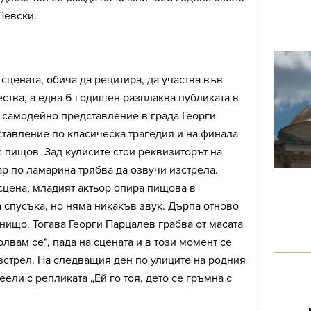
 Левски.
 сцената, обича да рецитира, да участва във
тва, а едва 6-годишен разплаква публиката в
 самодейно представление в града Георги
тавление по класическа трагедия и на финала
с пищов. Зад кулисите стои реквизиторът на
ар по ламарина трябва да озвучи изстрела.
сцена, младият актьор опира пищова в
 спусъка, но няма никакъв звук. Дърпа отново
к нищо. Тогава Георги Парцалев грабва от масата
лвам се“, пада на сцената и в този момент се
изстрел. На следващия ден по улиците на родния
еели с репликата „Ей го тоя, дето се гръмна с