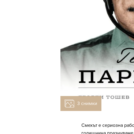
3 снимки
Смехът е сериозна работ
годишнина празнуваме д