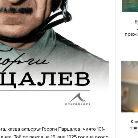
В
прежи
Снимка: Книгомания
Как
зак
а, казва актьорът Георги Парцалев, чиято 101-
нес. Той се ражда на 16 юни 1925 година около