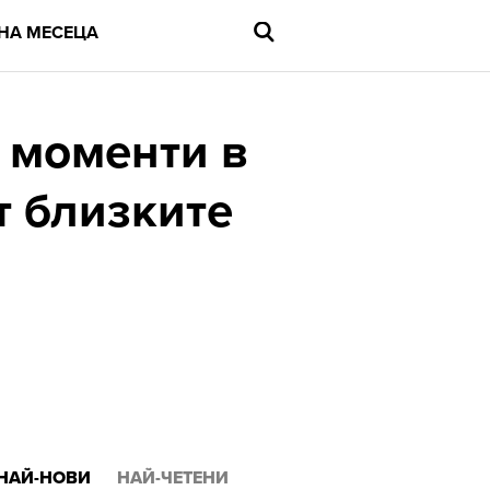
НА МЕСЕЦА
 моменти в
т близките
Въведете
търсената
дума
и
натиснете
Enter
НАЙ-НОВИ
НАЙ-ЧЕТЕНИ