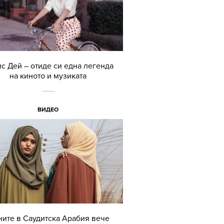
с Дей – отиде си една легенда
на киното и музиката
ВИДЕО
ите в Саудитска Арабия вече