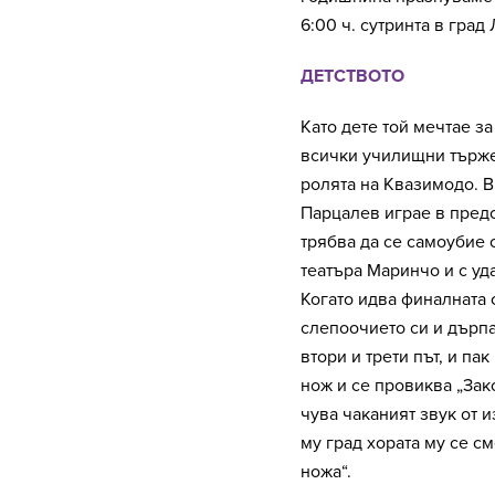
6:00 ч. сутринта в град
ДЕТСТВОТО
Като дете той мечтае за
всички училищни тържес
ролята на Квазимодо. В
Парцалев играе в предс
трябва да се самоубие 
театъра Маринчо и с уд
Когато идва финалната 
слепоочието си и дърпа
втори и трети път, и па
нож и се провиква „Зако
чува чаканият звук от 
му град хората му се см
ножа“.