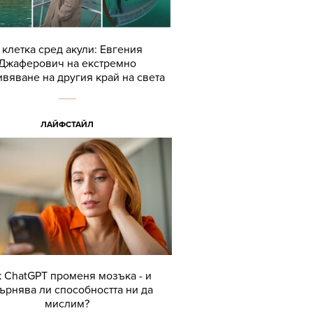
 клетка сред акули: Евгения
Джаферович на екстремно
вяване на другия край на света
ЛАЙФСТАЙЛ
 ChatGPT променя мозъка - и
ърнява ли способността ни да
мислим?