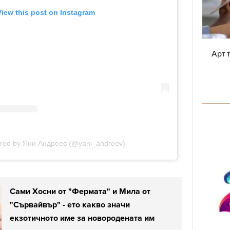
Арт 
Сами Хосни от "Фермата" и Мила от
"Сървайвър" - ето какво значи
екзотичното име за новородената им