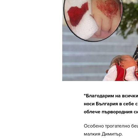
"Благодарим на всичк
носи България в себе с
облече първородния си
Особено трогателно бе
малкия Димитър.