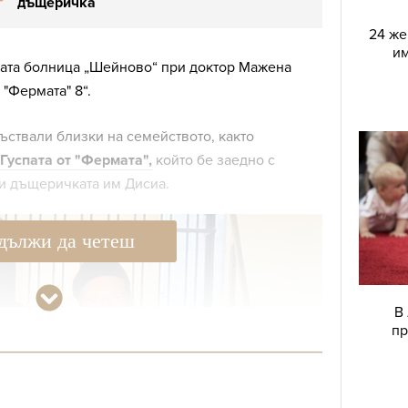
дъщеричка
24 же
им
ната болница „Шейново“ при доктор Мажена
 "Фермата" 8“.
ъствали близки на семейството, както
Гуспата от "Фермата",
който бе заедно с
 и дъщеричката им Дисиа.
дължи да четеш
В
пр