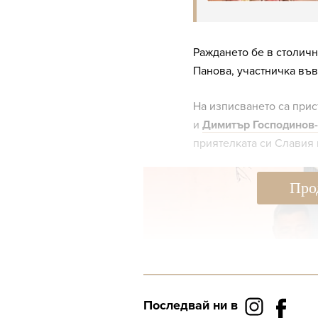
Раждането бе в столич
Панова, участничка във
На изписването са прис
и
Димитър Господинов-
приятелката си Славия
Про
Последвай ни в