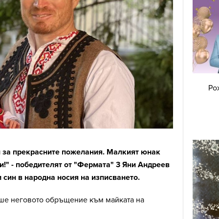
Ро
и за прекрасните пожелания. Малкият юнак
и!" - победителят от "Фермата" 3 Яни Андреев
 син в народна носия на изписването.
ше неговото обръщение към майката на