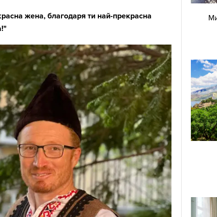
красна жена, благодаря ти най-прекрасна
Ми
а!"