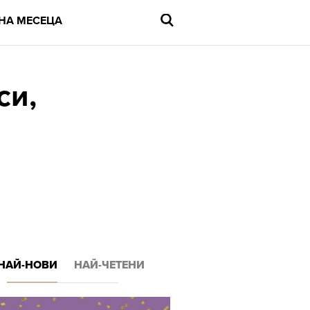
НА МЕСЕЦА
си,
Въведете
търсената
дума
и
натиснете
Enter
НАЙ-НОВИ
НАЙ-ЧЕТЕНИ