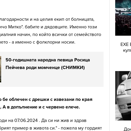
лагодарности и на целия екип от болницата,
чичо Митко". бабите и дядовците. Именно този
иалния начин, по който всички от семейството
ето - а именно с фолклорни носии.
EXE 
кул
50-годишната народна певица Росица
Пейчева роди момченце (СНИМКИ)
бе облечен с дрешки с извезани по края
. А в допълнение и с червено елече.
ди на 07.06.2024 . Да си ни жив и здрав
рият пример в живота си." - пожела му гордият
Дон