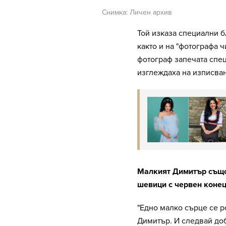
Снимка: Личен архив
Той изказа специални б
както и на "фотографа 
фотограф запечата спец
изглеждаха на изписван
Малкият Димитър също 
шевици с червен конец
"Едно малко сърце се ро
Димитър. И следвай доб