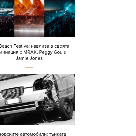
Beach Festival навлиза в своята
минация с MRAK, Peggy Gou и
Jamie Jones
орските автомобили: тънката