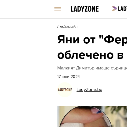
/
ЛАЙФСТАЙЛ
Яни от "Фер
облечено в
Малкият Димитър имаше сърчице 
17 юни 2024
LadyZone.bg