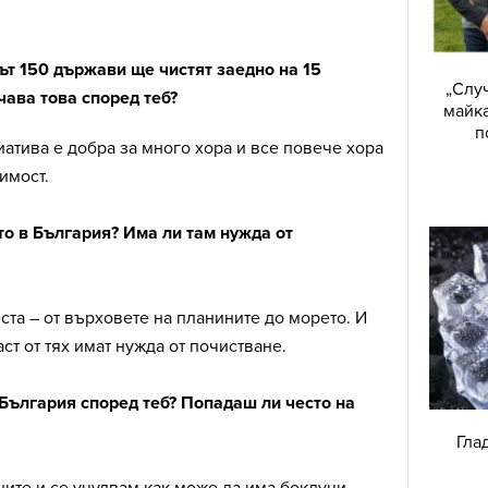
ът 150 държави ще чистят заедно на 15
„Случ
чава това според теб?
майка
п
иатива е добра за много хора и все повече хора
имост.
то в България? Има ли там нужда от
та – от върховете на планините до морето. И
ст от тях имат нужда от почистване.
 България според теб? Попадаш ли често на
Гла