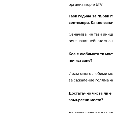
организатор е bTV.
Тази година за първи п
септември. Какво озна
Означава, че тази иниц
осъзнават нейната знач
Кое е любимото ти мяс
почистване?
Имам много любими мес
за съжаление голяма ча
Достатъчно чиста ли е
замърсени места?