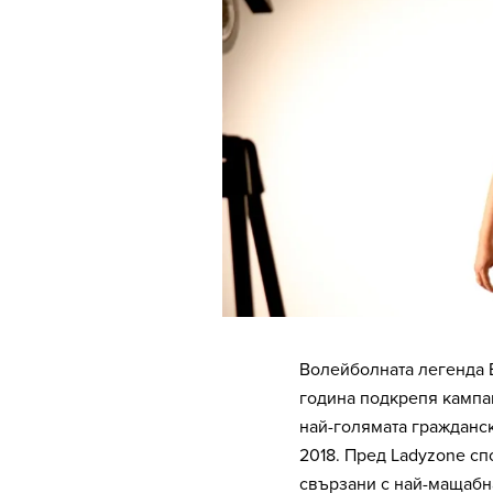
Волейболната легенда 
година подкрепя кампан
най-голямата гражданск
2018. Пред Ladyzone сп
свързани с най-мащабна