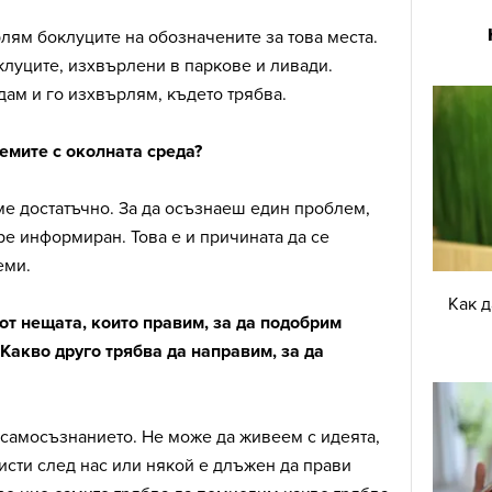
лям боклуците на обозначените за това места.
клуците, изхвърлени в паркове и ливади.
дам и го изхвърлям, където трябва.
мите с околната среда?
ме достатъчно. За да осъзнаеш един проблем,
ре информиран. Това е и причината да се
еми.
Как 
от нещата, които правим, за да подобрим
Какво друго трябва да направим, за да
 самосъзнанието. Не може да живеем с идеята,
исти след нас или някой е длъжен да прави