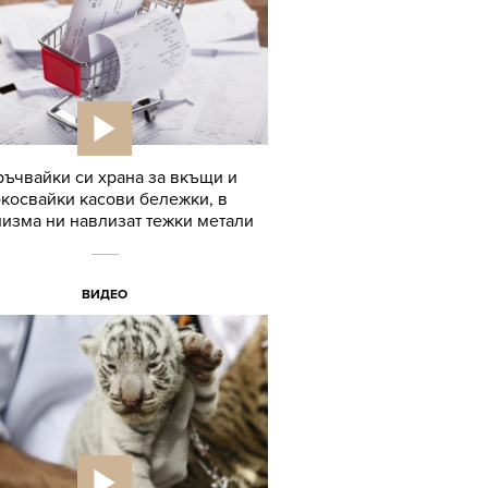
ъчвайки си храна за вкъщи и
косвайки касови бележки, в
изма ни навлизат тежки метали
ВИДЕО