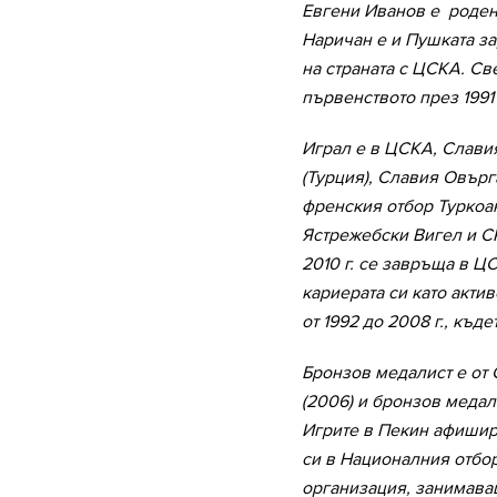
Евгени Иванов е роден н
Наричан е и Пушката з
на страната с ЦСКА. С
първенството през 1991 
Играл е в ЦСКА, Славия
(Турция), Славия Овърг
френския отбор Туркоан
Ястрежебски Вигел и С
2010 г. се завръща в Ц
кариерата си като акти
от 1992 до 2008 г., къд
Бронзов медалист е от
(2006) и бронзов медал
Игрите в Пекин афишир
си в Националния отбор
организация, занимава