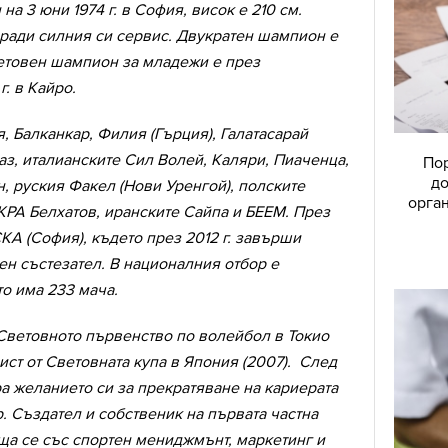
а 3 юни 1974 г. в София, висок е 210 см.
аради силния си сервис. Двукратен шампион е
ветовен шампион за младежи е през
г. в Кайро.
, Балканкар, Филия (Гърция), Галатасарай
аз, италианските Сил Волей, Каляри, Пиаченца,
Пор
до
, руския Факел (Нови Уренгой), полските
орган
КРА Белхатов, иранските Сайпа и БЕЕМ. През
СКА (София), където през 2012 г. завърши
вен състезател. В националния отбор е
ето има 233 мача.
 Световното първенство по волейбол в Токио
ист от Световната купа в Япония (2007). След
а желанието си за прекратяване на кариерата
. Създател и собственик на първата частна
ща се със спортен мениджмънт, маркетинг и