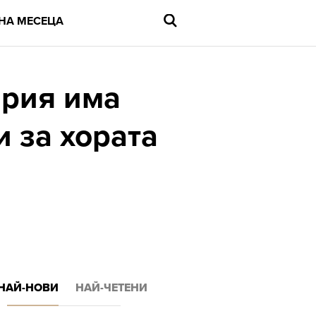
НА МЕСЕЦА
ария има
и за хората
Въведете
търсената
дума
и
натиснете
Enter
НАЙ-НОВИ
НАЙ-ЧЕТЕНИ