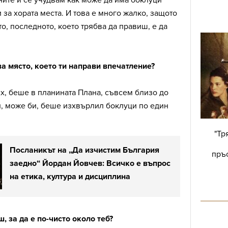
ните и се учудвам как може да има боклуци
 за хората места. И това е много жалко, защото
то, последното, което трябва да правиш, е да
.
а място, което ти направи впечатление?
х, беше в планината Плана, съвсем близо до
, може би, беше изхвърлил боклуци по един
"Тр
Посланикът на „Да изчистим България
пръс
заедно“ Йордан Йовчев: Всичко е въпрос
на етика, култура и дисциплина
, за да е по-чисто около теб?