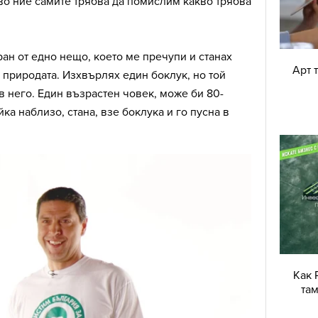
во ние самите трябва да помислим какво трябва
н от едно нещо, което ме пречупи и станах
Арт 
 природата. Изхвърлях един боклук, но той
 в него. Един възрастен човек, може би 80-
ка наблизо, стана, взе боклука и го пусна в
Как 
там