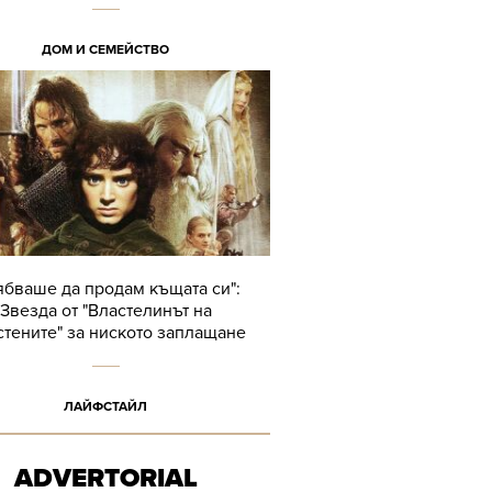
ДОМ И СЕМЕЙСТВО
ябваше да продам къщата си":
Звезда от "Властелинът на
тените" за ниското заплащане
ЛАЙФСТАЙЛ
ADVERTORIAL