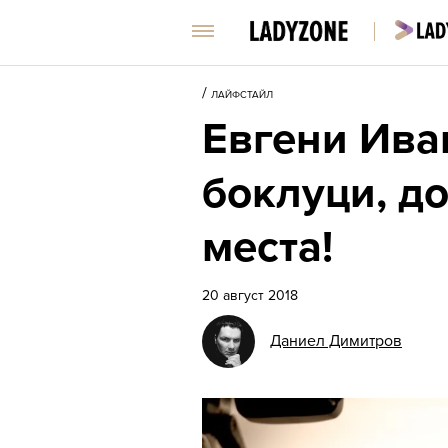
/
ЛАЙФСТАЙЛ
Евгени Ива
боклуци, д
места!
20 август 2018
Даниел Димитров