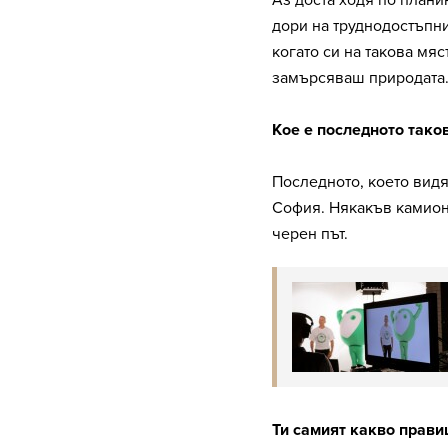
Аз доста ходя по плани
дори на труднодостъпни
когато си на такова мяс
замърсяваш природата
Кое е последното таков
Последното, което видя
София. Някакъв камион
черен път.
Ти самият какво правиш