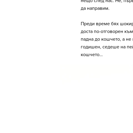
нещо след нас. Не, пър
да направим.
Преди време бях шокира
доста по-отговорен към
падна до кошчето, а не
годишен, седеше на пей
кошчето…