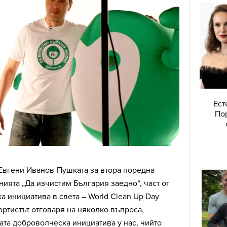
Ест
Пор
Евгени Иванов-Пушката за втора поредна
ията „Да изчистим България заедно“, част от
а инициатива в света – World Clean Up Day
ортистът отговаря на няколко въпроса,
та доброволческа инициатива у нас, чийто