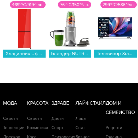
76
99
€
/
150
58
лв.
299
99
€
/
586
73
лв.
52
99
€
/
103
64
лв.
Блендер NUTRIBULLET NB907S...
Телевизор Xiaomi A Pro 50 2026 / ELA6088EU , 125 см, 3840x2160 UHD-4K , 50 inch, Android , QLED ...
Слушалки с микрофон Xiaomi REDMI BUDS 8 WHITE BHR08UHGL , Bluetooth , IN-EAR (ТАПИ)...
МОДА
КРАСОТА
ЗДРАВЕ
ЛАЙФСТАЙЛ
ДОМ И
СЕМЕЙСТВО
Съвети
Съвети
Диети
Лица
Тенденции
Козметика
Спорт
Свят
Рецепти
Дрескод
Коса
Психология
Бизнес
Градина