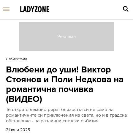
Въве
търс
/
ЛАЙФСТАЙЛ
дума
Влюбени до уши! Виктор
и
нати
Стоянов и Поли Недкова на
Enter
романтична почивка
(ВИДЕО)
Те открито демонстрират близостта си не само на
романтичните си приключения из света, но и в градска
обстановка - на различни светски събития
21 юни 2025