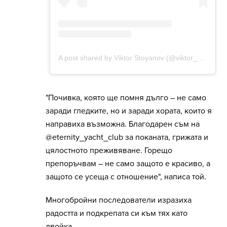
"Почивка, която ще помня дълго – не само
заради гледките, но и заради хората, които я
направиха възможна. Благодарен съм на
@eternity_yacht_club за поканата, грижата и
цялостното преживяване. Горещо
препоръчвам – не само защото е красиво, а
защото се усеща с отношение", написа той.
Многобройни последователи изразиха
радостта и подкрепата си към тях като
двойка.