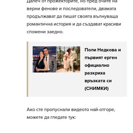
Далеч от прожекторите, но пред очите на
верни фенове и последователи, двамата
продължават да пишат своята вълнуваща
романтична история и да създават красиви
спомени заедно.
Поли Недкова и
първият eрген
официално
разкриха
връзката си
(СНИМКИ)
Ако сте пропуснали видеото най-отгоре,
можете да гледате тук: