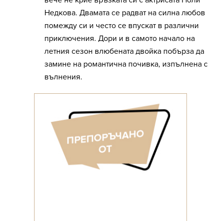
вече не крие връзката си с актрисата Поли
Недкова. Двамата се радват на силна любов
помежду си и често се впускат в различни
приключения. Дори и в самото начало на
летния сезон влюбената двойка побърза да
замине на романтична почивка, изпълнена с
вълнения.