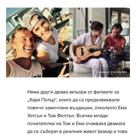
Снимка: Instagram
Няма други двама актьори от филмите за
„Хари Потър“, които да са предизвиквали
повече замечтани въздишки, отколкото Ема
Уотсън и Том Фелтън. Всички млади
почитателки на Том и Ема очакваха двамата
да се съберат в реалния живот (макар и това