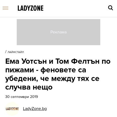
Въве
търс
/
ЛАЙФСТАЙЛ
дума
Ема Уотсън и Том Фелтън по
и
нати
пижами - феновете са
Enter
убедени, че между тях се
случва нещо
30 септември 2019
LadyZone.bg