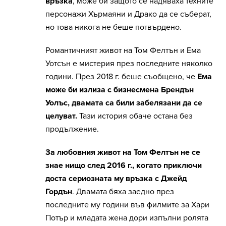
връзка
, може би защото се надяваха техните
персонажи Хърмаяни и Драко да се съберат,
но това никога не беше потвърдено.
Романтичният живот на Том Фелтън и Ема
Уотсън е мистерия през последните няколко
години. През 2018 г. беше съобщено, че
Ема
може би излиза с бизнесмена Брендън
Уолъс, двамата са били забелязани да се
целуват.
Тази история обаче остана без
продължение.
За любовния живот на Том Фелтън не се
знае нищо след 2016 г., когато приключи
доста сериозната му връзка с Джейд
Гордън
. Двамата бяха заедно през
последните му години във филмите за Хари
Потър и младата жена дори изпълни ролята