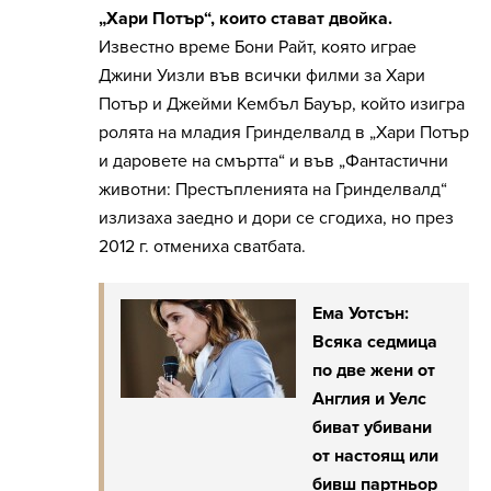
„Хари Потър“, които стават двойка.
Известно време Бони Райт, която играе
Джини Уизли във всички филми за Хари
Потър и Джейми Кембъл Бауър, който изигра
ролята на младия Гринделвалд в „Хари Потър
и даровете на смъртта“ и във „Фантастични
животни: Престъпленията на Гринделвалд“
излизаха заедно и дори се сгодиха, но през
2012 г. отмениха сватбата.
Ема Уотсън:
Всяка седмица
по две жени от
Англия и Уелс
биват убивани
от настоящ или
бивш партньор