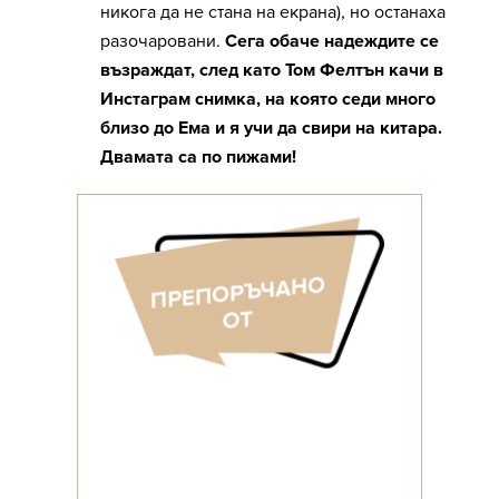
никога да не стана на екрана), но останаха
разочаровани.
Сега обаче надеждите се
възраждат, след като Том Фелтън качи в
Инстаграм снимка, на която седи много
близо до Ема и я учи да свири на китара.
Двамата са по пижами!