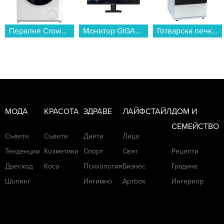
Монитор GIGABYTE GS25F2 , 24.50...
Готварска печка (ток) Crown 50C3MA , Бял , Керамични...
Конзола Nintendo Switch OLED (Red/Blue JOY-CON)...
МОДА
КРАСОТА
ЗДРАВЕ
ЛАЙФСТАЙЛ
ДОМ И
СЕМЕЙСТВО
Съвети
Съвети
Диети
Лица
Тенденции
Козметика
Спорт
Свят
Рецепти
Дрескод
Коса
Психология
Бизнес
Градина
Шопинг
Интимно
Артbox
Интериор