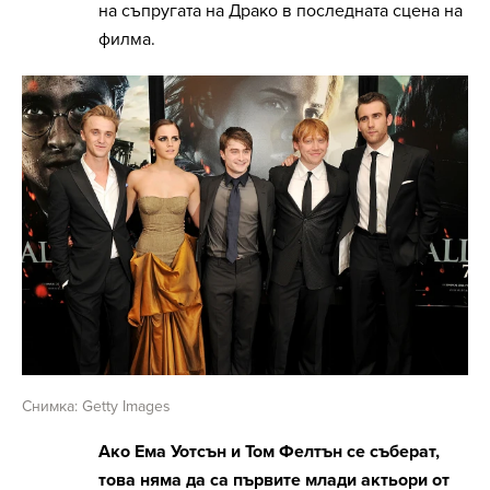
на съпругата на Драко в последната сцена на
филма.
Снимка: Getty Images
Ако Ема Уотсън и Том Фелтън се съберат,
това няма да са първите млади актьори от