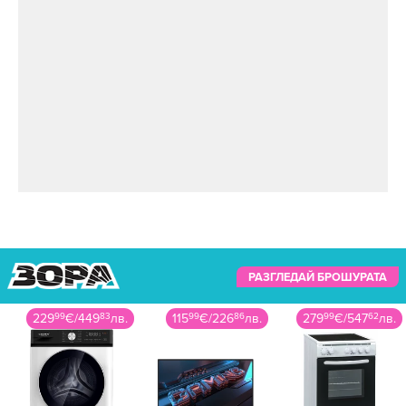
РАЗГЛЕДАЙ БРОШУРАТА
115
99
€
/
226
86
лв.
279
99
€
/
547
62
лв.
359
00
€
/
702
15
лв.