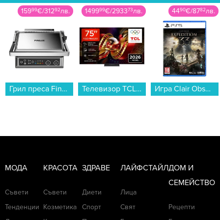
1499
99
€
/
2933
73
лв.
44
90
€
/
87
82
лв.
479
99
€
/
938
78
лв.
Телевизор TCL 75C7L , 189 см, 3840x2160 UHD-4K , 75 inch, Android , Mini LED , Smart TV...
Игра Clair Obscur: Expedition 33 (PS5)...
Хладилник с фризер Whirlpool WHK 26372 X5EA1 , 370 l, D , No Frost , Инокс...
МОДА
КРАСОТА
ЗДРАВЕ
ЛАЙФСТАЙЛ
ДОМ И
СЕМЕЙСТВО
Съвети
Съвети
Диети
Лица
Тенденции
Козметика
Спорт
Свят
Рецепти