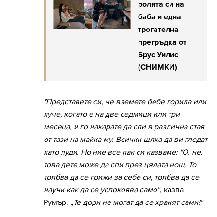
ролята си на
баба и една
трогателна
прегръдка от
Брус Уилис
(СНИМКИ)
"Представете си, че вземете бебе горила или
куче, когато е на две седмици или три
месеца, и го накарате да спи в различна стая
от тази на майка му. Всички щяха да ви гледат
като луди. Но ние все пак си казваме: "О, не,
това дете може да спи през цялата нощ. То
трябва да се грижи за себе си, трябва да се
научи как да се успокоява само“
, казва
Румър. „
Те дори не могат да се хранят сами!“