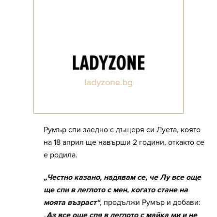
Румър спи заедно с дъщеря си Луета, която
на 18 април ще навърши 2 години, откакто се
е родила.
„Честно казано, надявам се, че Лу все още
ще спи в леглото с мен, когато стане на
моята възраст“
, продължи Румър и добави:
„
Аз все още спя в леглото с майка ми и не