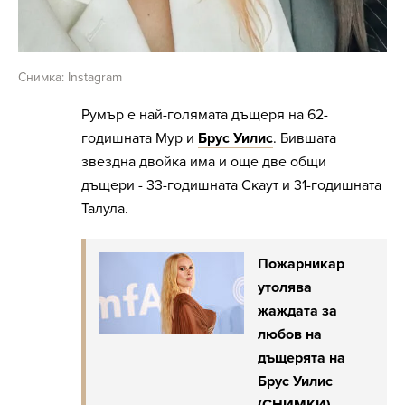
Снимка: Instagram
Румър е най-голямата дъщеря на 62-
годишната Мур и
Брус Уилис
. Бившата
звездна двойка има и още две общи
дъщери - 33-годишната Скаут и 31-годишната
Талула.
Пожарникар
утолява
жаждата за
любов на
дъщерята на
Брус Уилис