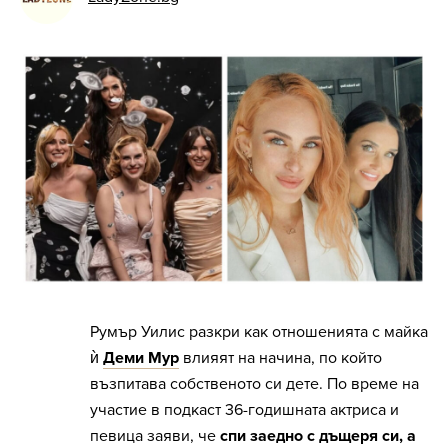
Румър Уилис разкри как отношенията с майка
ѝ
Деми Мур
влияят на начина, по който
възпитава собственото си дете. По време на
участие в подкаст 36-годишната актриса и
певица заяви, че
спи заедно с дъщеря си, а