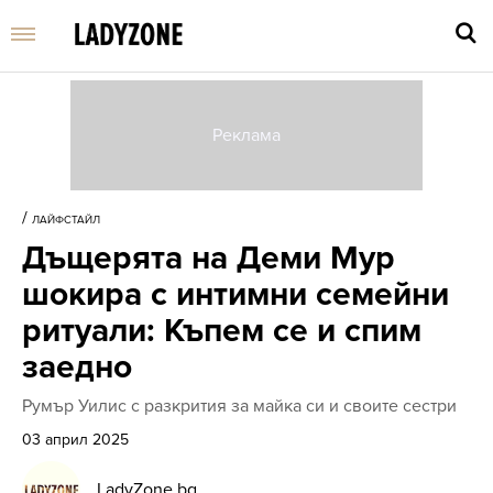
Въве
търс
/
ЛАЙФСТАЙЛ
дума
Дъщерята на Деми Мур
и
нати
шокира с интимни семейни
Enter
ритуали: Къпем се и спим
заедно
Румър Уилис с разкрития за майка си и своите сестри
03 април 2025
LadyZone.bg