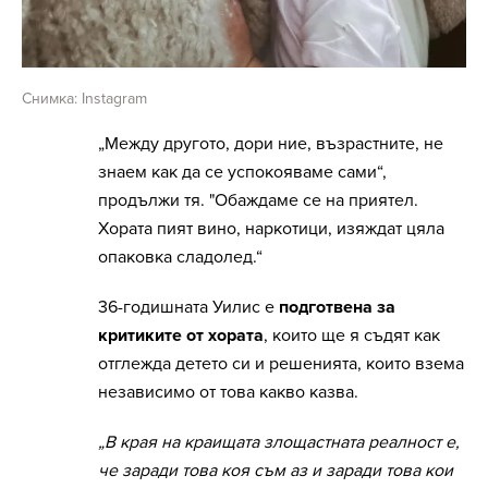
Снимка: Instagram
„Между другото, дори ние, възрастните, не
знаем как да се успокояваме сами“,
продължи тя. "Обаждаме се на приятел.
Хората пият вино, наркотици, изяждат цяла
опаковка сладолед.“
36-годишната Уилис е
подготвена за
критиките от хората
, които ще я съдят как
отглежда детето си и решенията, които взема
независимо от това какво казва.
„В края на краищата злощастната реалност е,
че заради това коя съм аз и заради това кои