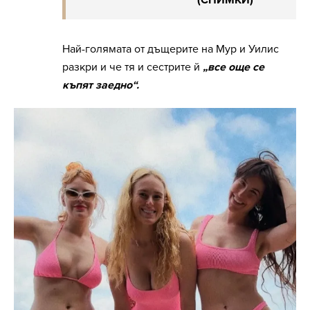
(СНИМКИ)
Най-голямата от дъщерите на Мур и Уилис
разкри и че тя и сестрите й
„все още се
къпят заедно“.