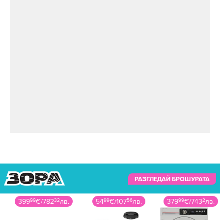
РАЗГЛЕДАЙ БРОШУРАТА
54
99
€
/
107
56
лв.
379
99
€
/
743
2
лв.
549
99
€
/
1075
69
лв.