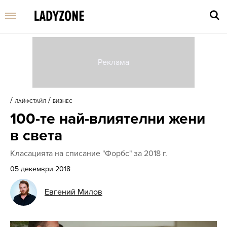
Въве
търс
/
/
ЛАЙФСТАЙЛ
БИЗНЕС
дума
100-те най-влиятелни жени
и
нати
в света
Enter
Класацията на списание "Форбс" за 2018 г.
05 декември 2018
Евгений Милов