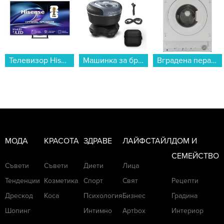
Машинка за бръснене Rowenta TN3110E0...
Вградена пералня Sharp ES-NIB714BWNA-EE , 1400 об./мин., 7.00 kg, A , Бял...
Смартфон Honor 600 5G 256/8 BLACK , 256 GB, 8 GB...
МОДА
КРАСОТА
ЗДРАВЕ
ЛАЙФСТАЙЛ
ДОМ И
СЕМЕЙСТВО
Съвети
Съвети
Диети
Лица
Тенденции
Козметика
Спорт
Свят
Рецепти
Дрескод
Коса
Психология
Бизнес
Градина
Шопинг
Интимно
Артbox
Интериор