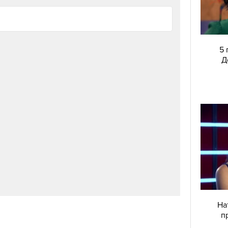
Отново се размечтахме за кукла Кен –
вижте Райън Гослинг като партньора на
Барби
5 
Д
На
п