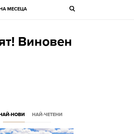
НА МЕСЕЦА
ят! Виновен
Въведете
търсената
дума
и
натиснете
Enter
НАЙ-НОВИ
НАЙ-ЧЕТЕНИ