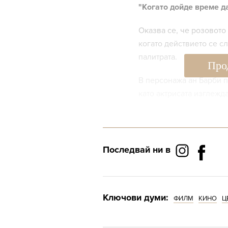
"Когато дойде време д
Оказва се, че розовото 
когато действието се с
палитрата.
Про
В персонажа ан Барби 
като актрисата изглежд
кабриолет.
Последвай ни в
Ключови думи:
ФИЛМ
КИНО
Ц
Докато ролята на Кен и