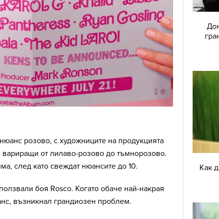
Дон
гра
нюанс розово, с художниците на продукцията
, вариращи от лилаво-розово до тъмнорозово.
ма, след като свеждат нюансите до 10.
Как 
олзвали боя Rosco. Когато обаче най-накрая
нс, възникнал грандиозен проблем.