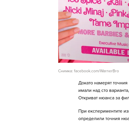
Снимка: facebook.com/WarnerBro
Докато намерят точния 
имали над сто варианта
Откриват нюанса за фил
При експериментите изп
определили точния нюа