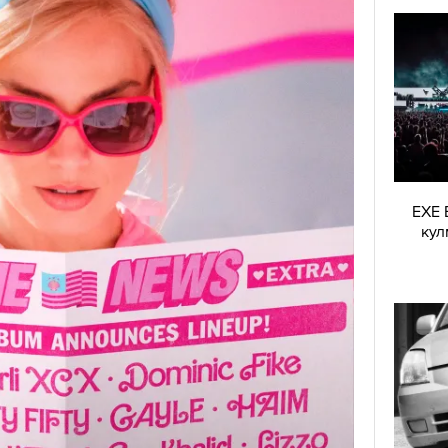
EXE 
кул