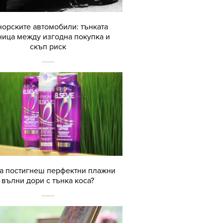
орските автомобили: тънката
ница между изгодна покупка и
скъп риск
да постигнеш перфектни плажни
вълни дори с тънка коса?