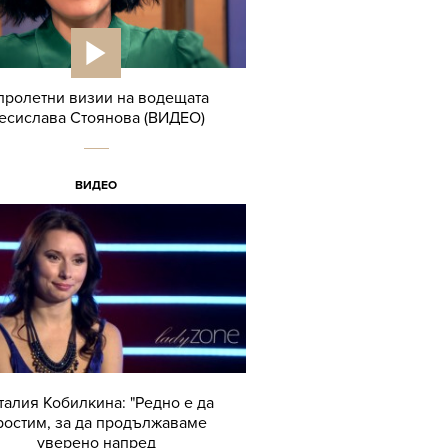
пролетни визии на водещата
есислава Стоянова (ВИДЕО)
ВИДЕО
талия Кобилкина: "Редно е да
ростим, за да продължаваме
уверено напред