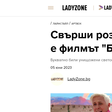
/
/
ЛАЙФСТАЙЛ
АРТBOX
Свърши роз
е филмът "
Буквално били унищожени свето
05 юни 2023
LadyZone.bg