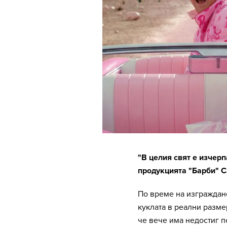
"В целия свят е изчерп
продукцията "Барби" С
По време на изграждане
куклата в реални разме
че вече има недостиг п