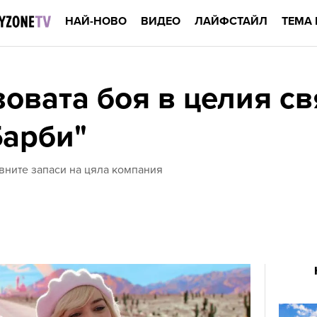
НАЙ-НОВО
ВИДЕО
ЛАЙФСТАЙЛ
ТЕМА 
овата боя в целия св
Барби"
вните запаси на цяла компания