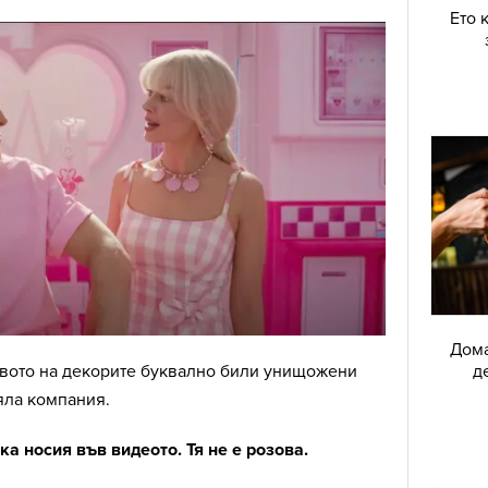
Ето 
Дома
твото на декорите буквално били унищожени
д
яла компания.
а носия във видеото. Тя не е розова.