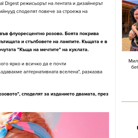
ral Digest режисьорът на лентата и дизайнерът
ийнууд споделят повече за строежа на
 във флуоресцентно розово. Боята покрива
пътищата и стълбовете на лампите. Къщата е в
очутата "Къща на мечтите" на куклата.
Мил
ного ярко и всичко да е почти
бе
здавахме алтернативната вселена", разказва
зовото", споделят за изданието двамата, през