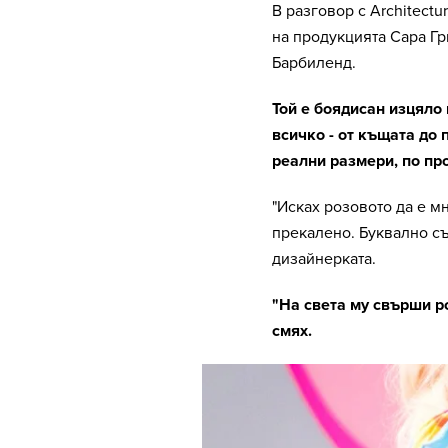
В разговор с Architectu
на продукцията Сара Гр
Барбиленд.
Той е боядисан изцяло
всичко - от къщата до 
реални размери, по пр
"Исках розовото да е м
прекалено. Буквално съ
дизайнерката.
"На света му свърши ро
смях.