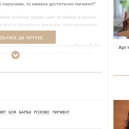
а поръчаме, те нямаха достатъчно пигмент!"
било особено труден цвят за работа в киното -
лучва по средата на декорите, това променяло
дължи да четеш
превъплътява холивудската звезда
Марго Роби
,
Арт 
а фантастично, седнала зад волана на розов
Хвърляме първи поглед към Марго Роби
в ролята на Барби
ВЯТ
БОЯ
БАРБИ
РОЗОВО
ПИГМЕНТ
зпълнява актьорът
Райън Гослинг.