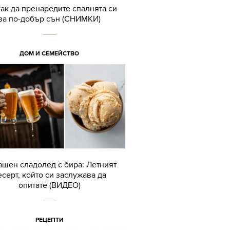
как да пренаредите спалнята си
за по-добър сън (СНИМКИ)
ДОМ И СЕМЕЙСТВО
шен сладолед с бира: Летният
есерт, който си заслужава да
опитате (ВИДЕО)
РЕЦЕПТИ