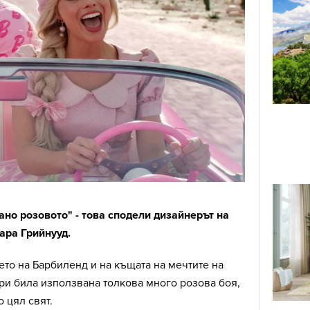
ано розовото" - това сподели дизайнерът на
ара Грийнууд.
то на Барбиленд и на къщата на мечтите на
ри била използвана толкова много розова боя,
о цял свят.