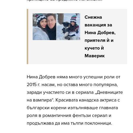
Снежна
ваканция за
Нина Добрев,
приятеля ѝ и
кучето ѝ
Маверик
Нина Добрев няма много успешни роли от
2015 г. насам, но остава много популярна,
заради участието си в сериала „Дневниците
на вампира“. Красивата канадска актриса с
български корени изпълняваше главната
роля в романтичния фентъзи сериал и
продължава да има тълпи поклонници.