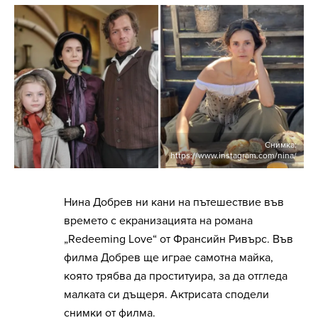
Снимка:
https://www.instagram.com/nina/
Нина Добрев ни кани на пътешествие във
времето с екранизацията на романа
„Redeeming Love“ от Франсийн Ривърс. Във
филма Добрев ще играе самотна майка,
която трябва да проституира, за да отгледа
малката си дъщеря. Актрисата сподели
снимки от филма.