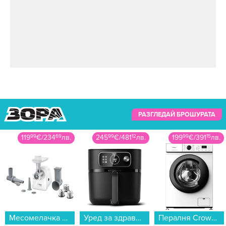
РАЗГЛЕДАЙ БРОШУРАТА
245
99
€
/
481
12
лв.
199
99
€
/
391
15
лв.
869
00
€
/
1699
62
лв.
Уред за здравословно готвене Philips HD9876/90 AirFryer...
Пералня Crown CWM6010SLIM , 1000 об./мин., 6.00 kg, A , Бял...
Лаптоп Apple MacBook Neo 13" 512GB Blush mhfj4 , 13.00 , 512 , 8 , Apple A18 Pro 5 Core GPU , Apple A18 Pro 6 Core , Mac OS...