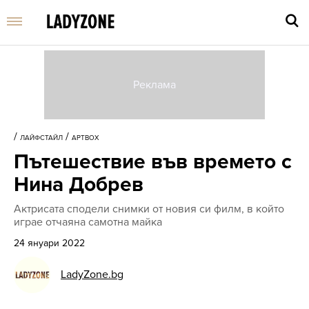
Въве
търс
/
/
ЛАЙФСТАЙЛ
АРТBOX
дума
Пътешествие във времето с
и
нати
Нина Добрев
Enter
Актрисата сподели снимки от новия си филм, в който
играе отчаяна самотна майка
24 януари 2022
LadyZone.bg