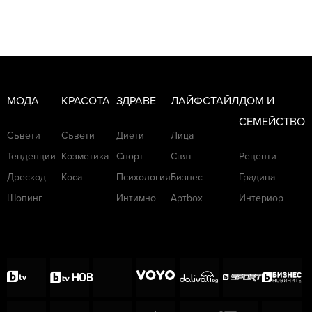
МОДА
КРАСОТА
ЗДРАВЕ
ЛАЙФСТАЙЛ
ДОМ И
СЕМЕЙСТВО
Съвети
Съвети
Диети
Лица
Тенденции
Козметика
Спорт
Свят
Рецепти
Дрескод
Коса
Психология
Бизнес
Градина
Шопинг
Интимно
Артbox
Интериор