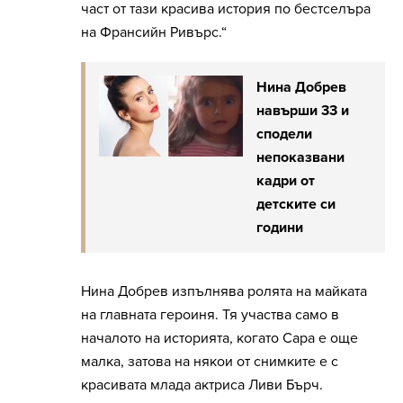
част от тази красива история по бестселъра
на Франсийн Ривърс.“
Нина Добрев
навърши 33 и
сподели
непоказвани
кадри от
детските си
години
Нина Добрев изпълнява ролята на майката
на главната героиня. Тя участва само в
началото на историята, когато Сара е още
малка, затова на някои от снимките е с
красивата млада актриса Ливи Бърч.