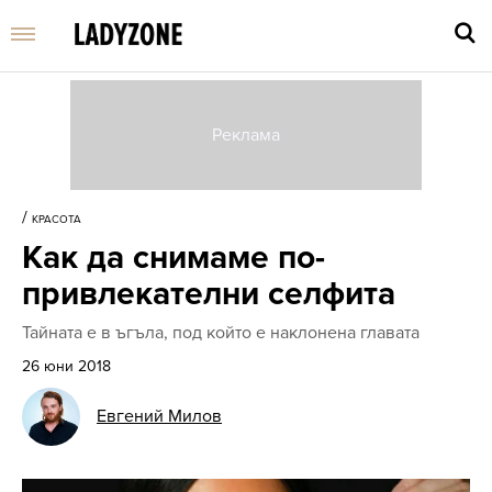
Въве
търс
/
КРАСОТА
дума
Как да снимаме по-
и
нати
привлекателни селфита
Enter
Тайната е в ъгъла, под който е наклонена главата
26 юни 2018
Евгений Милов