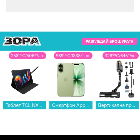
РАЗГЛЕДАЙ БРОШУРАТА
258
99
€
/
506
55
лв.
939
90
€
/
1838
29
лв.
329
99
€
/
645
41
лв.
Таблет TCL NXTPAPER 11 PLUS 256/8 GREY , 256 GB, 8 GB...
Смартфон Apple iPhone 17 256GB Sage mg6n4 , 256 GB, 8 GB...
Вертикална прахосмукачка Rowenta RH99G1WO...