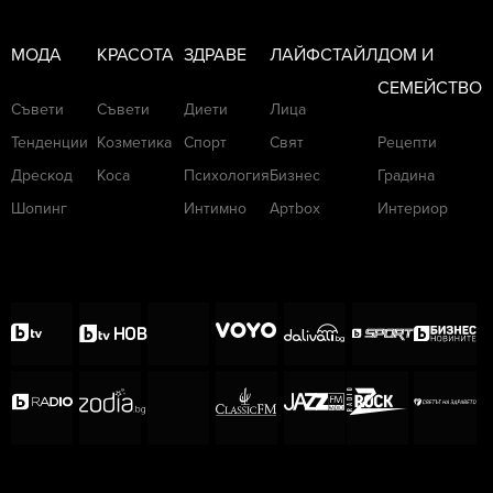
МОДА
КРАСОТА
ЗДРАВЕ
ЛАЙФСТАЙЛ
ДОМ И
СЕМЕЙСТВО
Съвети
Съвети
Диети
Лица
Тенденции
Козметика
Спорт
Свят
Рецепти
Дрескод
Коса
Психология
Бизнес
Градина
Шопинг
Интимно
Артbox
Интериор