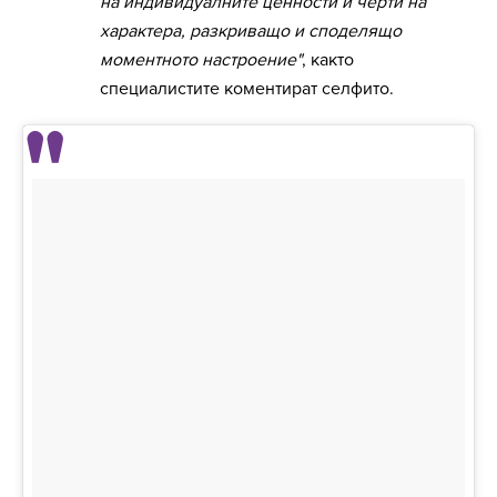
на индивидуалните ценности и черти на
характера, разкриващо и споделящо
моментното настроение"
, както
специалистите коментират селфито.