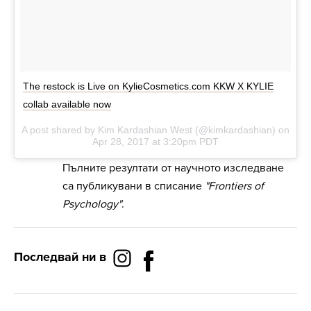
The restock is Live on KylieCosmetics.com KKW X KYLIE
collab available now
A post shared by Kim Kardashian West (@kimkardashian) on
Apr 28, 2017 at 3:20pm PDT
Пълните резултати от научното изследване
са публикувани в списание
"Frontiers of
Psychology"
.
Последвай ни в