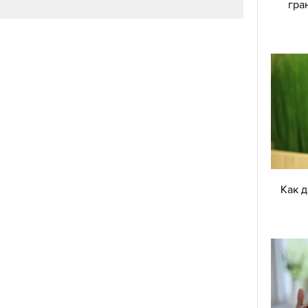
гра
Как 