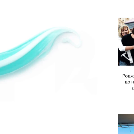
Родж
до н