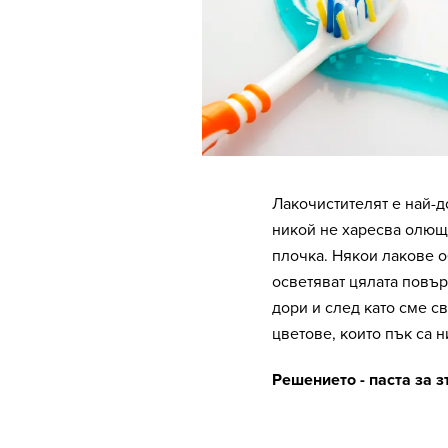
Лакочистителят е най-
никой не харесва олюще
плочка. Някои лакове о
осветяват цялата повър
дори и след като сме св
цветове, които пък са н
Решението - паста за з