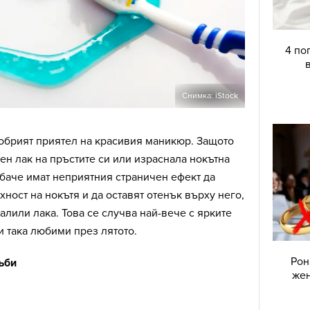
4 по
Снимка: iStock
добрият приятел на красивия маникюр. Защото
н лак на пръстите си или израснала нокътна
баче имат неприятния страничен ефект да
хност на нокътя и да оставят отенък върху него,
алили лака. Това се случва най-вече с ярките
и така любими през лятото.
Рон
ъби
жен