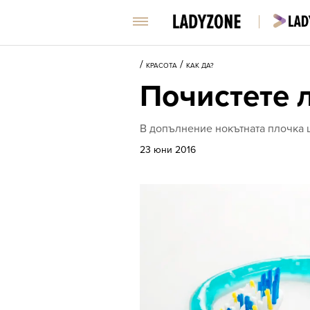
/
/
КРАСОТА
КАК ДА?
Почистете л
В допълнение нокътната плочка 
23 юни 2016