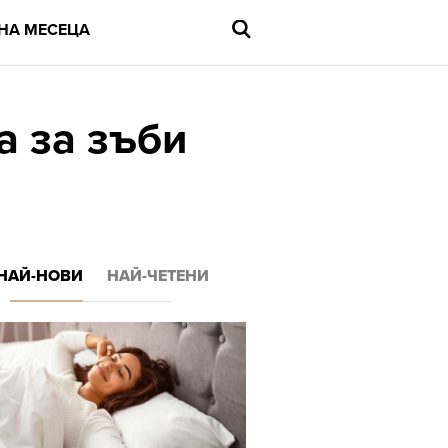
НА МЕСЕЦА
а за зъби
Въведете
търсената
дума
и
натиснете
НАЙ-НОВИ
НАЙ-ЧЕТЕНИ
Enter