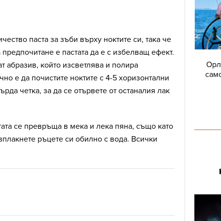
чество паста за зъби върху ноктите си, така че
а предпочитане е пастата да е с избелващ ефект.
Орл
ат абразив, който изсветлява и полира
само
чно е да почистите ноктите с 4-5 хоризонтални
рда четка, за да се отървете от останалия лак
ата се превръща в мека и лека пяна, също като
зплакнете ръцете си обилно с вода. Всички