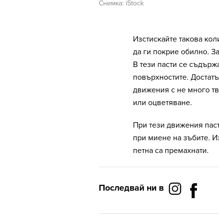
Снимка: iStock
Изстискайте такова коли
да ги покрие обилно. З
В тези пасти се съдърж
повърхностите. Достатъ
движения с не много твъ
или оцветяване.
При тези движения паст
при миене на зъбите. И
петна са премахнати.
Последвай ни в