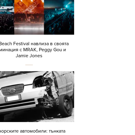
Beach Festival навлиза в своята
минация с MRAK, Peggy Gou и
Jamie Jones
орските автомобили: тънката