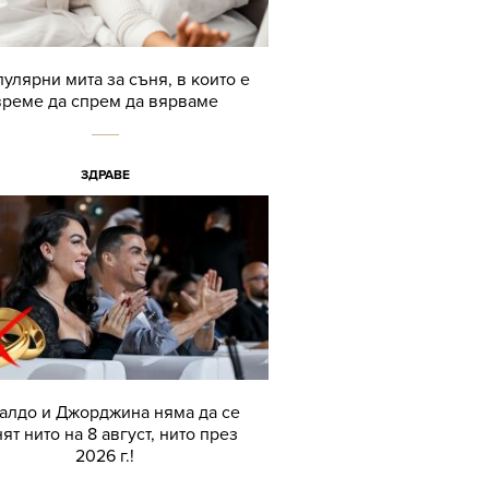
пулярни мита за съня, в които е
време да спрем да вярваме
ЗДРАВЕ
алдо и Джорджина няма да се
ят нито на 8 август, нито през
2026 г.!