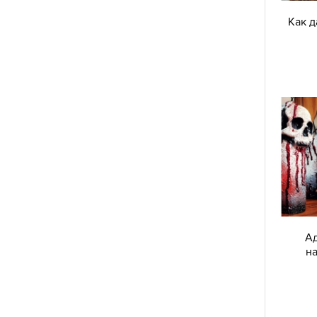
Как д
Ад
на