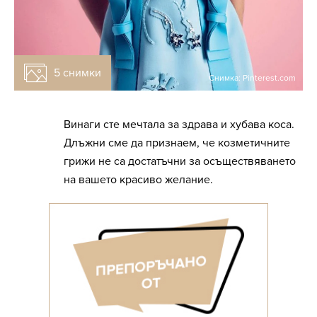
5 снимки
Снимка: Pinterest.com
Винаги сте мечтала за здрава и хубава коса.
Длъжни сме да признаем, че козметичните
грижи не са достатъчни за осъществяването
на вашето красиво желание.