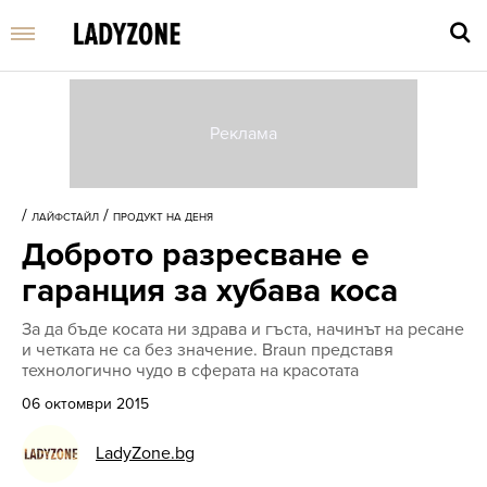
Въве
търс
/
/
ЛАЙФСТАЙЛ
ПРОДУКТ НА ДЕНЯ
дума
Доброто разресване е
и
нати
гаранция за хубава коса
Enter
За да бъде косата ни здрава и гъста, начинът на ресане
и четката не са без значение. Braun представя
технологично чудо в сферата на красотата
06 октомври 2015
LadyZone.bg