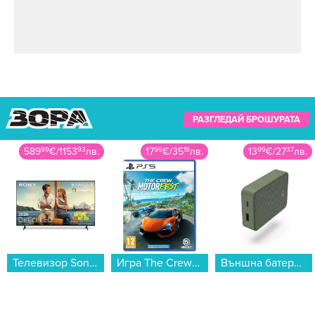
РАЗГЛЕДАЙ БРОШУРАТА
589
99
€
/
1153
93
лв.
17
99
€
/
35
19
лв.
13
99
€
/
27
37
лв.
Телевизор Sony K50S35B , 126 см, 3840x2160 UHD-4K , 50 inch, Android , LED , Smart TV...
Игра The Crew Motorfest (PS5)...
Външна батерия Hama 201713, "Colour 10" зелена 10000 mAh...