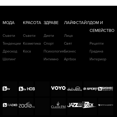
МОДА
КРАСОТА
ЗДРАВЕ
ЛАЙФСТАЙЛ
ДОМ И
СЕМЕЙСТВО
Съвети
Съвети
Диети
Лица
Тенденции
Козметика
Спорт
Свят
Рецепти
Дрескод
Коса
Психология
Бизнес
Градина
Шопинг
Интимно
Артbox
Интериор