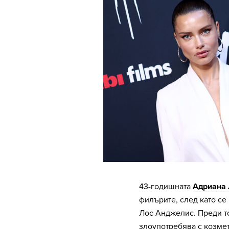
43-годишната
Адриана
филърите, след като се
Лос Анджелис. Преди т
злоупотребява с козме