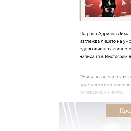
По-рано Адриана Лима о
изглежда лицето на умо
едногодишно активно мом
написа тя в Инстаграм 
По-късно тя също каза в
промените във външния 
нагажда към никого.
Про