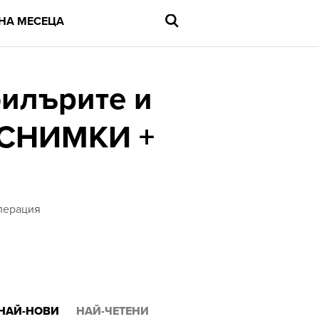
НА МЕСЕЦА
филърите и
 (СНИМКИ +
Въведете
търсената
дума
и
натиснете
Enter
операция
НАЙ-НОВИ
НАЙ-ЧЕТЕНИ