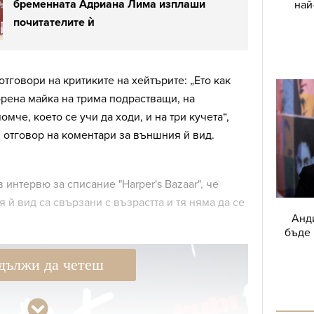
бременната Адриана Лима изплаши
най
почитателите ѝ
тговори на критиките на хейтърите: „Ето как
рена майка на трима подрастващи, на
че, което се учи да ходи, и на три кучета“,
в отговор на коментари за външния й вид.
 интервю за списание "Harper's Bazaar", че
й вид са свързани с възрастта и тя няма да се
Анд
бъде 
дължи да четеш