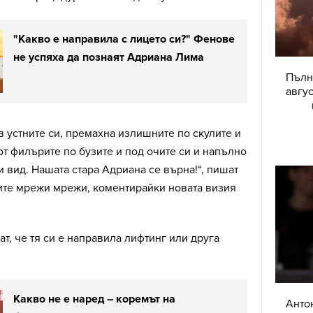
"Какво е направила с лицето си?" Фенове
не успяха да познаят Адриана Лима
Пълн
авгу
в устните си, премахна излишните по скулите и
 от филърите по бузите и под очите си и напълно
вид. Нашата стара Адриана се върна!“, пишат
ите мрежи мрежи, коментирайки новата визия
т, че тя си е направила лифтинг или друга
Какво не е наред – коремът на
Анто