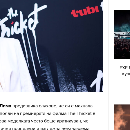
EXE 
кул
 Лима
предизвика слухове, че си е махнала
 появи на премиерата на филма The Thicket в
ова моделката често беше критикуван, че
тични процедури и изглежда неузнаваема.