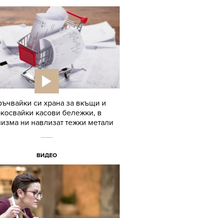
ъчвайки си храна за вкъщи и
косвайки касови бележки, в
изма ни навлизат тежки метали
ВИДЕО