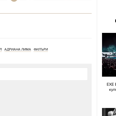
Л
АДРИАНА ЛИМА
ФИЛЪРИ
EXE 
кул
Адриана Лима нарушава традицията –
очаква момче