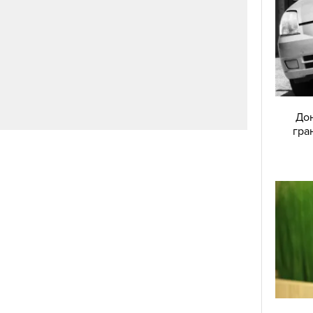
съм на 16 години. Започнах да работя като
а повече няма да бъда на 16. На 42 съм и съм
съм била, най-щастливата съм със себе си.
 няма да се променя заради никого", каза тя.
Дон
гра