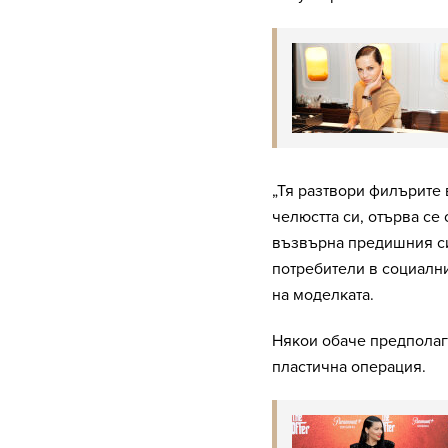
„Тя разтвори филърите 
челюстта си, отърва се
възвърна предишния си 
потребители в социалн
на моделката.
Някои обаче предполага
пластична операция.