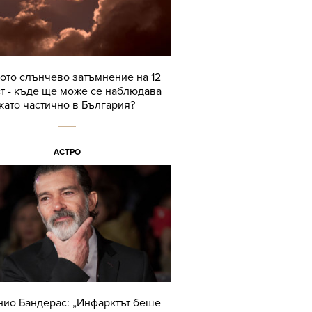
ото слънчево затъмнение на 12
ст - къде ще може се наблюдава
като частично в България?
АСТРО
нио Бандерас: „Инфарктът беше