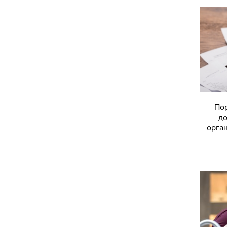
Пор
до
орган