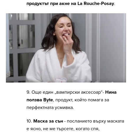
продуктът при акне на La Rouche-Posay
.
9. Още един „вампирски аксесоар“-
Нина
ползва
Byte
, продукт, който помага за
перфектната усмивка.
10.
Маска за сън
- посланието върху маската
е ясно, не ме търсете, когато спя,