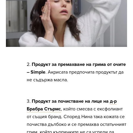
2.
Продукт за премахване на грима от очите
– Simple
. Акрисата предпочита продуктът да
не съдържа масла.
3.
Продукт за почистване на лице на
д-р
Брабра Стърмс
, който смесва с ексфолиант
от същия бранд. Според Нина така кожата се
почиства дълбоко и се премахва остатъчният
грим, който кърпичките не са успели да