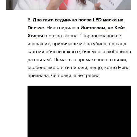
6.
Два пъти седмично полза
LED маска на
Deesse
. Нина видяла
в Инстаграм, че Кейт
Хъдзън
ползва такава. "Първоначално се
изплаших, приличаше ме на убиец, но след
като ми обясни какво е, бях много любопитна
да опитам". Помага за премахване на пъпки,
особено ако сте ги пипали, нещо, което Нина
признава, че прави, а не трябва.