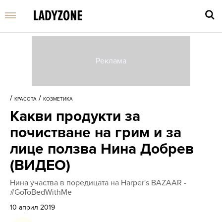
Въве
търс
/
/
КРАСОТА
КОЗМЕТИКА
дума
Какви продукти за
и
нати
почистване на грим и за
Enter
лице ползва Нина Добрев
(ВИДЕО)
Нина участва в поредицата на Harper's BAZAAR -
#GoToBedWithMe
10 април 2019