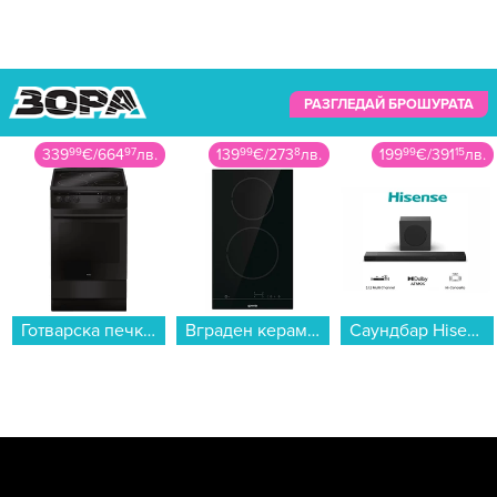
РАЗГЛЕДАЙ БРОШУРАТА
139
99
€
/
273
8
лв.
199
99
€
/
391
15
лв.
1499
00
€
/
2931
79
лв.
Вграден керамичен плот Gorenje ECT321BSC , Електрически...
Саундбар Hisense AX3120Q...
Смартфон Samsung GALAXY Z FLIP8 512GB PINK SM-F776BLIH , 12 GB, 512 GB...