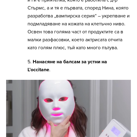
Стърмс, а и тя е първата, според Нина, която
разработва „вампирска серия“ – укрепване и
подмладяване на кожата на клетъчно ниво.
Освен това голяма част от продуктите са в
малки разфасовки, което актрисата отчита
като голям плюс, тъй като много пътува.
5.
Нанасяне на балсам за устни на
L’occitane
.