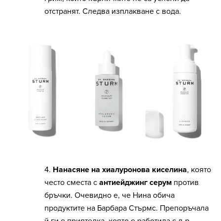
отстранят. Следва изплакване с вода.
4.
Нанасяне на хиалуронова киселина
, която
често сместа с
антиейджинг серум
против
бръчки. Очевидно е, че Нина обича
продуктите на Барбара Стърмс. Препоръчала
й ги е приятелка, която е работила с д-р