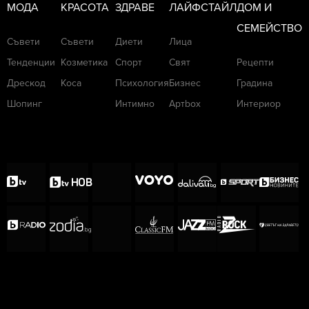
МОДА
КРАСОТА
ЗДРАВЕ
ЛАЙФСТАЙЛ
ДОМ И
СЕМЕЙСТВО
Съвети
Съвети
Диети
Лица
Тенденции
Козметика
Спорт
Свят
Рецепти
Дрескод
Коса
Психология
Бизнес
Градина
Шопинг
Интимно
Артbox
Интериор