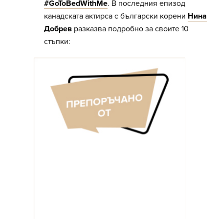
#GoToBedWithMe
. В последния епизод
канадската актирса с български корени
Нина
Добрев
разказва подробно за своите 10
стъпки: