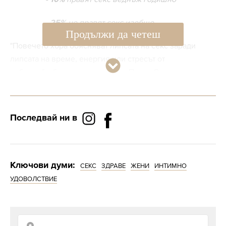
- 25%
не правят секс изобщо
Продължи да четеш
"Повечето хора обясняват липсата на секс заради
липсата на време, енергия или стресът от
работата", обяснява сексологът Питър Садингтън.
"Всичките тези фактори им пречат да
превключват на романтична вълна",
Последвай ни в
категоричен е експертът.
Ключови думи:
СЕКС
ЗДРАВЕ
ЖЕНИ
ИНТИМНО
УДОВОЛСТВИЕ