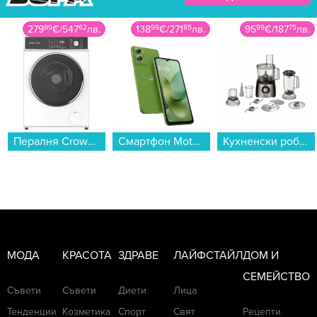
279
99
€
/
547
62
лв.
138
99
€
/
271
85
лв.
95
99
€
/
187
75
лв.
Пералня Crown CWM8014WY , 1400 об./мин., 8.00 kg, A , Бял...
Смартфон Motorola MOTO G06 256/8 GREEN , 256 GB, 8 GB...
Кухненски робот Bosch MCM3501M , 2,3 L , 800 W...
МОДА
КРАСОТА
ЗДРАВЕ
ЛАЙФСТАЙЛ
ДОМ И
СЕМЕЙСТВО
Съвети
Съвети
Диети
Лица
Тенденции
Козметика
Спорт
Свят
Рецепти