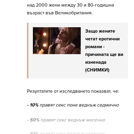
над 2000 жени между 30 и 80-годишна
възраст във Великобритания.
Защо жените
четат еротични
романи -
причината ще ви
изненада
(СНИМКИ)
Резултатите от изследването показват, че:
- 10%
правят секс поне веднъж седмично
- 50%
правят секс веднъж месечно
- 10%
правят секс веднъж годишно