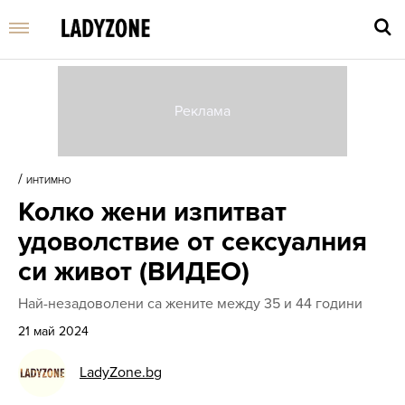
Въве
търс
/
ИНТИМНО
дума
Колко жени изпитват
и
нати
удоволствие от сексуалния
Enter
си живот (ВИДЕО)
Най-незадоволени са жените между 35 и 44 години
21 май 2024
LadyZone.bg