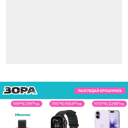
РАЗГЛЕДАЙ БРОШУРАТА
199
99
€
/
391
15
лв.
795
00
€
/
1554
89
лв.
1175
00
€
/
2298
11
лв.