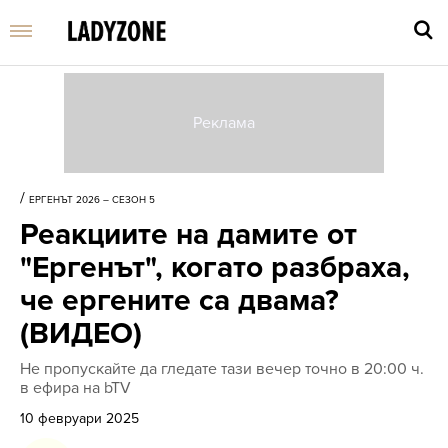
Въве
търс
/
ЕРГЕНЪТ 2026 – СЕЗОН 5
дума
Реакциите на дамите от
и
нати
"Ергенът", когато разбраха,
Enter
че ергените са двама?
(ВИДЕО)
Не пропускайте да гледате тази вечер точно в 20:00 ч.
в ефира на bTV
10 февруари 2025