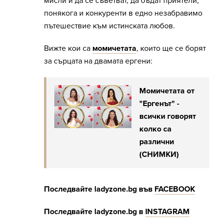
мисли и да се съветват, да бъдат приятели,
понякога и конкуренти в едно незабравимо
пътешествие към истинската любов.
Вижте кои са
момичетата
, които ще се борят
за сърцата на двамата ергени:
Момичетата от
"Ергенът" -
всички говорят
колко са
различни
(СНИМКИ)
Последвайте
ladyzone.bg
във
FACEBOOK
Последвайте
ladyzone.bg
в
INSTAGRAM