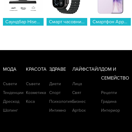
Саундбар Hisense AX3120Q...
Смарт часовник Apple Watch Ultra 3 49mm Black/Black Ocean Band mf0j4 , 1.98...
Смартфон Apple iPhone 17 512GB Lavender mg6u4 , 512 GB, 8 GB...
МОДА
КРАСОТА
ЗДРАВЕ
ЛАЙФСТАЙЛ
ДОМ И
СЕМЕЙСТВО
Съвети
Съвети
Диети
Лица
Тенденции
Козметика
Спорт
Свят
Рецепти
Дрескод
Коса
Психология
Бизнес
Градина
Шопинг
Интимно
Артbox
Интериор