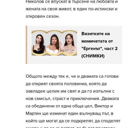
Николов се впускат в търсене на любовта и
жената на своя живот, в един по-истински и
откровен сезон.
Визитките на
момичетата от
"Ергенът", част 2
(СНИМКИ)
Общото между тях е, че и двамата са готови
да открият своята половинка, която да
завладее целия им свят и да го изпълни с
нов смисъл, страст и приключения. Двамата
са обединени от една обща цел, Виктор и
Мартин ще изминат един вълнуващ път, в
който ще могат да се подкрепят, да споделят