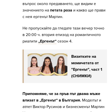
въпрос около предаването, ще видим е
значението на
петата роза
и какво ще прави
с нея ергенът Мартин.
Не пропускайте да гледате тази вечер точно
в 20:00 ч. втория епизод на романтичното
риалити
„Ергенът“
сезон 4.
Визитките на
момичетата от
"Ергенът", част 1
(СНИМКИ)
Припомняме, че за пръв път двама мъже
влизат в „Ергенът“ в България.
Моделът и
атлет Виктор Русинов и бизнесменът Мартин