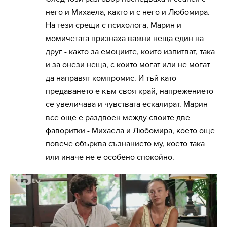
него и Михаела, както и с него и Любомира.
На тези срещи с психолога, Марин и
момичетата признаха важни неща един на
друг - както за емоциите, които изпитват, така
и за онези неща, с които могат или не могат
да направят компромис. И тъй като
предаването е към своя край, напрежението
се увеличава и чувствата ескалират. Марин
все още е раздвоен между своите две
фаворитки - Михаела и Любомира, което още
повече обърква съзнанието му, което така
или иначе не е особено спокойно.