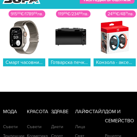
915
00
€
/
1789
59
лв.
119
99
€
/
234
69
лв.
24
90
€
/
48
71
лв.
Смарт часовник Apple Watch Ultra 3 49mm Natural/Milanese L mf0e4 , 1.98...
Готварска печка (мини) Finlux FMC-4555GL...
Конзола - аксесоар Nintendo JOY-CON 2 Wheel Pair...
МОДА
КРАСОТА
ЗДРАВЕ
ЛАЙФСТАЙЛ
ДОМ И
СЕМЕЙСТВО
Съвети
Съвети
Диети
Лица
Тенденции
Козметика
Спорт
Свят
Рецепти