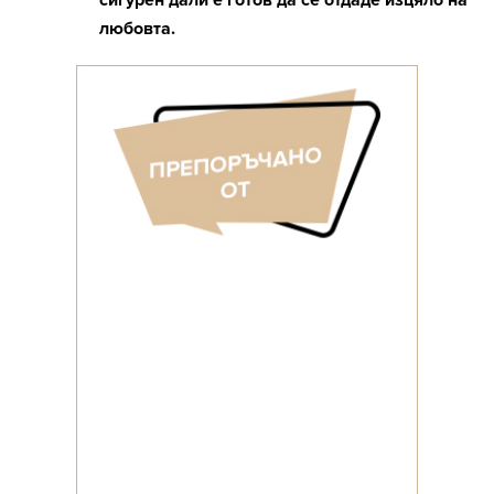
сигурен дали е готов да се отдаде изцяло на
любовта.