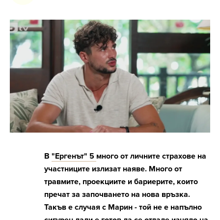
В
"Ергенът" 5
много от личните страхове на
участниците излизат наяве. Много от
травмите, проекциите и бариерите, които
пречат за започването на нова връзка.
Такъв е случая с Марин - той не е напълно