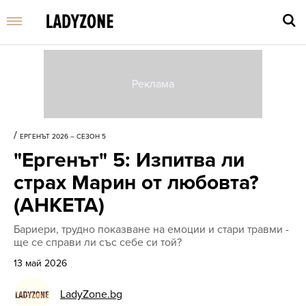
Въве
търс
/
ЕРГЕНЪТ 2026 – СЕЗОН 5
дума
"Ергенът" 5: Изпитва ли
и
нати
страх Марин от любовта?
Enter
(АНКЕТА)
Бариери, трудно показване на емоции и стари травми -
ще се справи ли със себе си той?
13 май 2026
LadyZone.bg