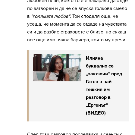
любовен план, което го е е накарало да бъде
по затворен и да не се впуска толкова смело
в
"голямата любов"
. Той споделя още, че
усеща, че момента да се отдаде на чувствата
си и да разбие страховете е близо, но сякаш
все още има няква бариера, която му пречи.
Илияна
буквално се
„заключи“ пред
Гатев в най-
тежкия им
разговор в
„Ергенът“
(ВИДЕО)
След този разговор последваха и сеанси с