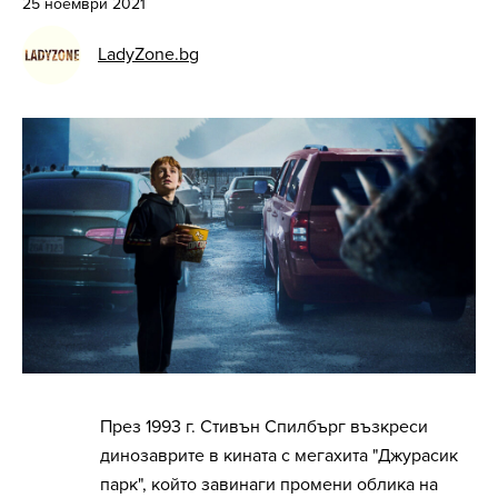
25 ноември 2021
LadyZone.bg
През 1993 г. Стивън Спилбърг възкреси
динозаврите в кината с мегахита "Джурасик
парк", който завинаги промени облика на