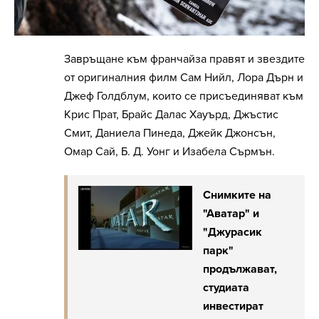
Завръщане към франчайза правят и звездите
от оригиналния филм Сам Нийл, Лора Дърн и
Джеф Голдблум, които се присъединяват към
Крис Прат, Брайс Далас Хауърд, Джъстис
Смит, Даниела Пинеда, Джейк Джонсън,
Омар Сай, Б. Д. Уонг и Изабела Сърмън.
Снимките на
"Аватар" и
"Джурасик
парк"
продължават,
студиата
инвестират