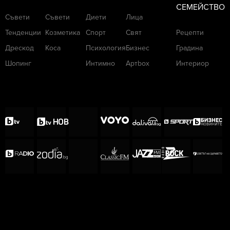
СЕМЕЙСТВО
Съвети
Съвети
Диети
Лица
Тенденции
Козметика
Спорт
Свят
Рецепти
Дрескод
Коса
Психология
Бизнес
Градина
Шопинг
Интимно
Артbox
Интериор