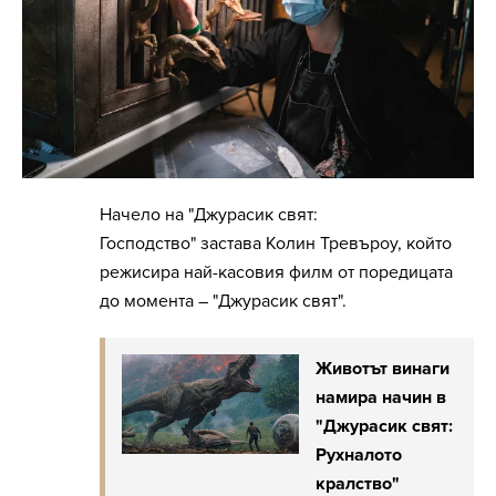
Начело на "Джурасик свят:
Господство" застава Колин Тревъроу, който
режисира най-касовия филм от поредицата
до момента – "Джурасик свят".
Животът винаги
намира начин в
"Джурасик свят:
Рухналото
кралство"