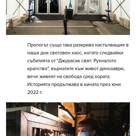
Прологът също така разкрива настъпващия в
наши дни световен хаос, когато следвайки
събитията от "Джурасик свят: Рухналото
кралство", върнатите към живот динозаври,
вече живеят на свобода сред хората.
Историята продължава в кината през юни
2022 г.