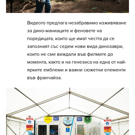
Видеото предлага незабравимо изживяване
за дино-маниаците и феновете на
поредицата, които ще имат честта да се
запознаят със седем нови вида динозаври,
които не сме виждали във филмите до
момента, както и на генезиса на една от най-
ярките емблеми и важни сюжетни елементи
във франчайза.