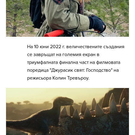
На 10 юни 2022 г. величествените създания
се завръщат на големия екран в
триумфалната финална част на филмовата
поредица "Джурасик свят: Господство" на
режисьора Колин Тревъроу.