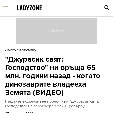
Въве
търс
/
/
ВИДЕО
ЛЮБОПИТНО
дума
"Джурасик свят:
и
нати
Господство" ни връща 65
Enter
млн. години назад - когато
динозаврите владееха
Земята (ВИДЕО)
Гледайте ексклузивен пролог към "Джурасик свят:
Господство" на режисьора Колин Тревъроу