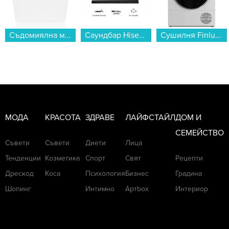
Съдомиялна машина за вграждане Gorenje GV643D90 , 16 комплекта, 600 Ш, мм, D...
Саундбар Hisense AX3120Q...
Сушилня Finlux TDF-10AD3 , 10 kg, E , Бял...
МОДА
КРАСОТА
ЗДРАВЕ
ЛАЙФСТАЙЛ
ДОМ И
СЕМЕЙСТВО
Съвети
Съвети
Диети
Лица
Тенденции
Козметика
Спорт
Свят
Рецепти
Дрескод
Коса
Психология
Бизнес
Градина
Шопинг
Интимно
Артbox
Интериор