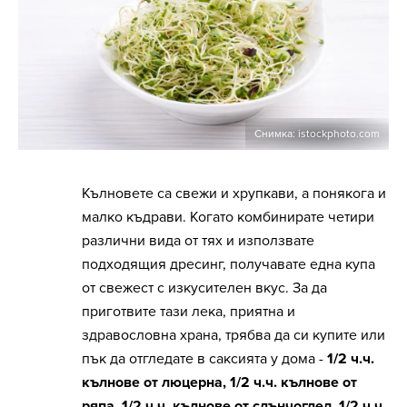
Снимка: istockphoto.com
Кълновете са свежи и хрупкави, а понякога и
малко къдрави. Когато комбинирате четири
различни вида от тях и използвате
подходящия дресинг, получавате една купа
от свежест с изкусителен вкус. За да
приготвите тази лека, приятна и
здравословна храна, трябва да си купите или
пък да отгледате в саксията у дома -
1/2 ч.ч.
кълнове от люцерна, 1/2 ч.ч. кълнове от
ряпа, 1/2 ч.ч. кълнове от слънчоглед, 1/2 ч.ч.