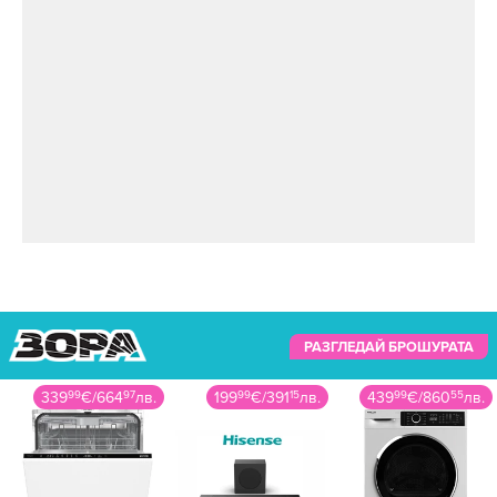
РАЗГЛЕДАЙ БРОШУРАТА
339
99
€
/
664
97
лв.
199
99
€
/
391
15
лв.
439
99
€
/
860
55
лв.