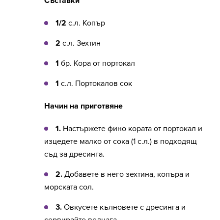
Съставки
1/2
с.л. Копър
2
с.л. Зехтин
1
бр. Кора от портокал
1
с.л. Портокалов сок
Начин на приготвяне
1.
Настържете фино кората от портокал и
изцедете малко от сока (1 с.л.) в подходящ
съд за дресинга.
2.
Добавете в него зехтина, копъра и
морската сол.
3.
Овкусете кълновете с дресинга и