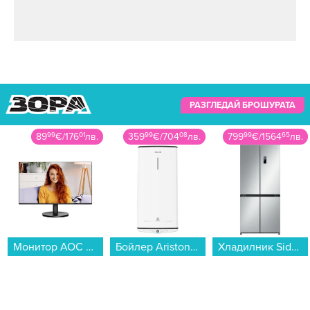
РАЗГЛЕДАЙ БРОШУРАТА
89
99
€
/
176
01
лв.
359
99
€
/
704
08
лв.
799
99
€
/
1564
65
лв.
Монитор AOC 24B3HA2 , 23.80...
Бойлер Ariston VELIS PRO 80 , 1,5/1,5 , 65 , B , Вертикален...
Хладилник Side-by-Side Xiaomi MIJIA MRC50ESSMPAEU , 502 l, E , No Frost , Сребрист...