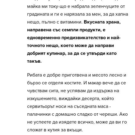
майка ми току-що е набрала зеленчуците от
градината и ги е нарязала за мен, за да хапна
нещо, пълно с витамини.
Вкусната храна,
направена със семпли продукти, е
едновременно предизвикателство и най-
точното нещо, което може да направи
добрият кулинар, за да се утвърди като
такъв.
Рибата е добре приготвена и месото лесно и
бързо се отделя костите. И макар вече да се
чувствам сита, не успявам да издържа на
изкушението, виждайки десерта, който
сервитьорът носи на съседната маса -
палачинки с домашно сладко от череши. Ако
не успеете да изядете всичко, може да ви го
сложат в кутия за вкъщи.