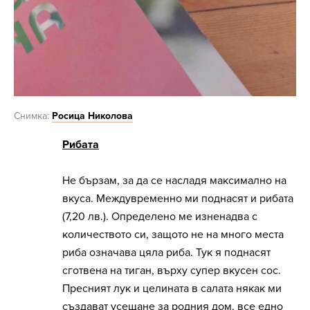
Снимка:
Росица Николова
Рибата
Не бързам, за да се насладя максимално на
вкуса. Междувременно ми поднасят и рибата
(7,20 лв.). Определено ме изненадва с
количеството си, защото не на много места
риба означава цяла риба. Тук я поднасят
сготвена на тиган, върху супер вкусен сос.
Пресният лук и целината в салата някак ми
създават усещане за родния дом, все едно