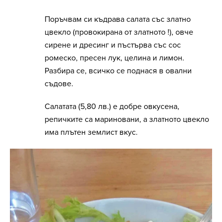
Поръчвам си къдрава салата със златно
цвекло (провокирана от златното !), овче
сирене и дресинг и пъстърва със сос
ромеско, пресен лук, целина и лимон.
Разбира се, всичко се поднася в овални
съдове.
Салатата (5,80 лв.) е добре овкусена,
репичките са мариновани, а златното цвекло
има плътен землист вкус.