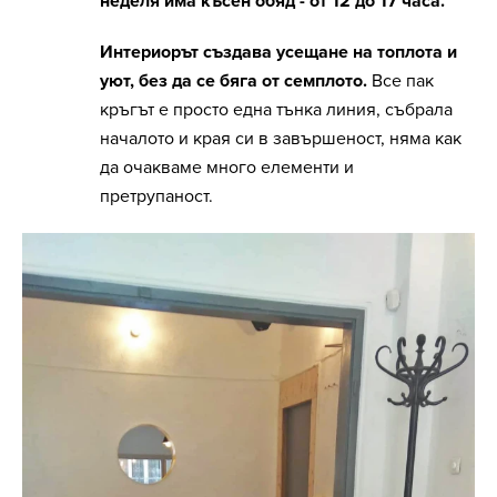
неделя има късен обяд - от 12 до 17 часа.
Интериорът създава усещане на топлота и
уют, без да се бяга от семплото.
Все пак
кръгът е просто една тънка линия, събрала
началото и края си в завършеност, няма как
да очакваме много елементи и
претрупаност.