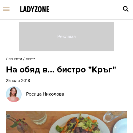
Въве
търс
/
/
РЕЦЕПТИ
МЕСТА
дума
На обяд в... бистро "Кръг"
и
нати
25 юли 2018
Enter
Росица Николова