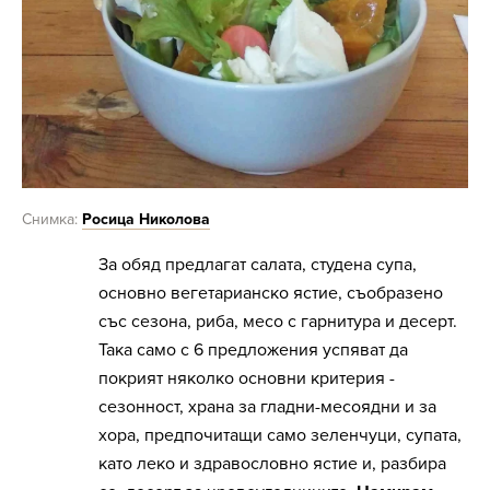
Снимка:
Росица Николова
За обяд предлагат салата, студена супа,
основно вегетарианско ястие, съобразено
със сезона, риба, месо с гарнитура и десерт.
Така само с 6 предложения успяват да
покрият няколко основни критерия -
сезонност, храна за гладни-месоядни и за
хора, предпочитащи само зеленчуци, супата,
като леко и здравословно ястие и, разбира