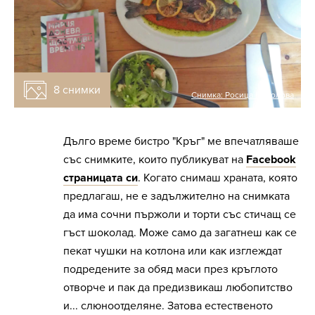
8 снимки
Снимка:
Росица Николова
Дълго време бистро "Кръг" ме впечатляваше
със снимките, които публикуват на
Facebook
страницата си
. Когато снимаш храната, която
предлагаш, не е задължително на снимката
да има сочни пържоли и торти със стичащ се
гъст шоколад. Може само да загатнеш как се
пекат чушки на котлона или как изглеждат
подредените за обяд маси през кръглото
отворче и пак да предизвикаш любопитство
и... слюноотделяне. Затова естественото