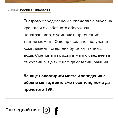
Снимка:
Росица Николова
Бистрото определено ме спечелва с вкуса на
храната и с любезното обслужване -
ненатрапчиво, с усмивка и присъствие в
точния момент. Още при сядане, получавате
комплимент - стъклена бутилка, пълна с
вода. Сметката пък идва в малко сандъче за
съкровища. Да ти е кеф да оставиш бакшиш!
За още новооткрити места и заведения с
обедно меню, които сме посетили, може да
прочетете
ТУК
.
Последвай ни в