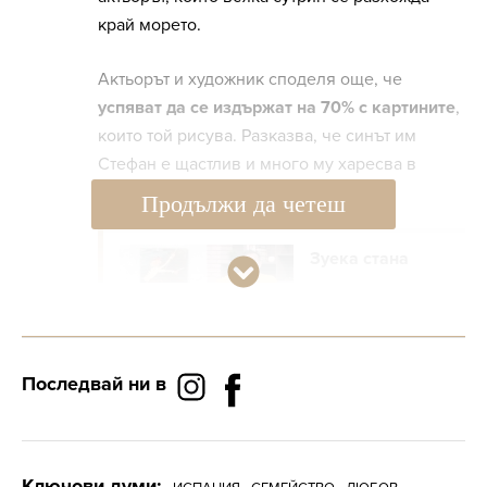
край морето.
Актьорът и художник споделя още, че
успяват да се издържат на 70% с картините
,
които той рисува. Разказва, че синът им
Стефан е щастлив и много му харесва в
Испания.
Продължи да четеш
Зуека стана
художник –
актьорът
направи
първата си
Последвай ни в
изложба в
Пловдив
Ключови думи: