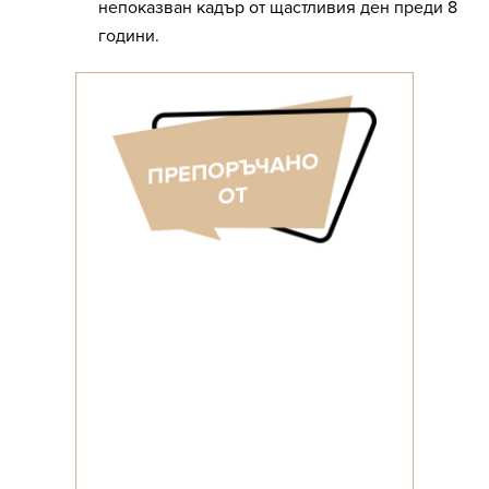
непоказван кадър от щастливия ден преди 8
години.