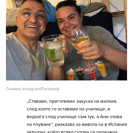
Снимка: Instagram/Facebook
„Ставаме, приготвяме закуска на малкия,
след което го оставяме на училище, и
веднага след училище съм тук, а Ани отива
на плуване“, разказва за живота си в Испания
актьорът, който всяка сутрин се разхожда