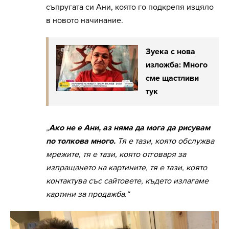
съпругата си Ани, която го подкрепя изцяло
в новото начинание.
Зуека с нова
изложба: Много
сме щастливи
тук
„
Ако не е Ани, аз няма да мога да рисувам
по толкова много.
Тя е тази, която обслужва
мрежите, тя е тази, която отговаря за
изпращането на картините, тя е тази, която
контактува със сайтовете, където излагаме
картини за продажба.“