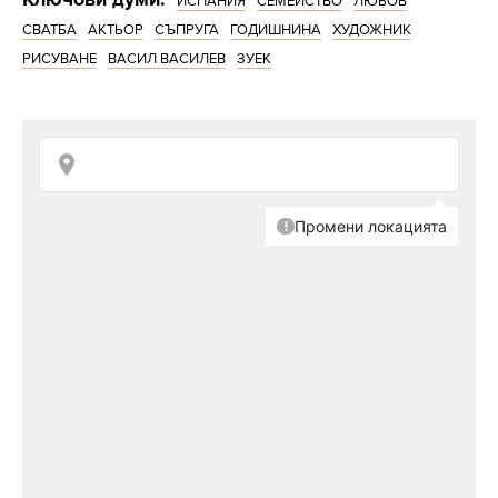
ИСПАНИЯ
СЕМЕЙСТВО
ЛЮБОВ
„
На нас ни харесва, а първата причина да сме
СВАТБА
АКТЬОР
СЪПРУГА
ГОДИШНИНА
ХУДОЖНИК
тук, е малкият, за да може да получи едно
РИСУВАНЕ
ВАСИЛ ВАСИЛЕВ
ЗУЕК
добро образование в една спокойна среда.“
Зуека споделя и още от новия си живот в
Западна Европа – че актьорството не му
липсва – нито театърът, нито телевизията.