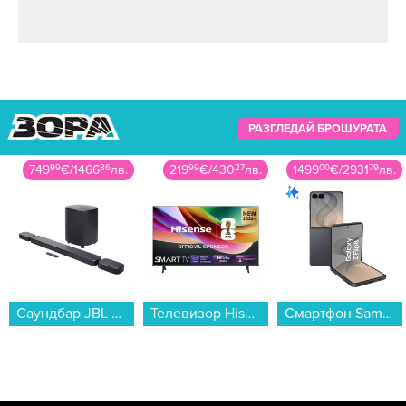
РАЗГЛЕДАЙ БРОШУРАТА
219
99
€
/
430
27
лв.
1499
00
€
/
2931
79
лв.
249
99
€
/
488
94
лв.
Телевизор Hisense 40A4S , 100 см, 1920x1080 FULL HD , 40 inch, LED , Smart TV , VIDAA...
Смартфон Samsung GALAXY Z FLIP8 512GB GRAPHITE SM-F776BZKH , 12 GB, 512 GB...
Готварска печка (ток) Indesit I5E5PMW , 4 ток , Бял...