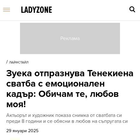
Въве
търс
/
ЛАЙФСТАЙЛ
дума
Зуека отпразнува Тенекиена
и
нати
сватба с емоционален
Enter
кадър: Обичам те, любов
моя!
Актьорът и художник показа снимка от сватбата си
преди 8 години и се обясни в любов на съпругата си
29 януари 2025