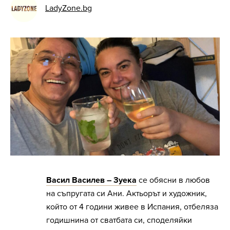
LadyZone.bg
Васил Василев – Зуека
се обясни в любов
на съпругата си Ани. Актьорът и художник,
който от 4 години живее в Испания, отбеляза
годишнина от сватбата си, споделяйки