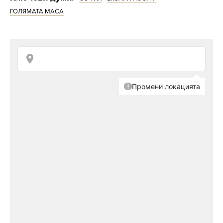
“Будапеща” с разнообразни работилници за
ГОЛЯМАТА МАСА
малки и големи. Около ГОЛЯМАТА МАСА
през целия ден ще звучи и музика от
любими софийски улични музиканти,
пътувайки във времето и пространството
през епохи, етноси и континенти.
Продават
къщата край
София, в която
бе заснета
"Фермата" 9
(СНИМКИ)
Френската