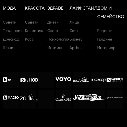
МОДА
КРАСОТА
ЗДРАВЕ
ЛАЙФСТАЙЛ
ДОМ И
СЕМЕЙСТВО
Съвети
Съвети
Диети
Лица
Тенденции
Козметика
Спорт
Свят
Рецепти
Дрескод
Коса
Психология
Бизнес
Градина
Шопинг
Интимно
Артbox
Интериор