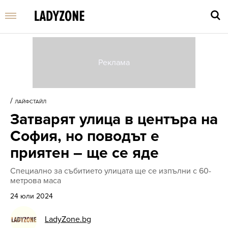
Въве
търс
/
ЛАЙФСТАЙЛ
дума
Затварят улица в центъра на
и
нати
София, но поводът е
Enter
приятен – ще се яде
Специално за събитието улицата ще се изпълни с 60-
метрова маса
24 юли 2024
LadyZone.bg