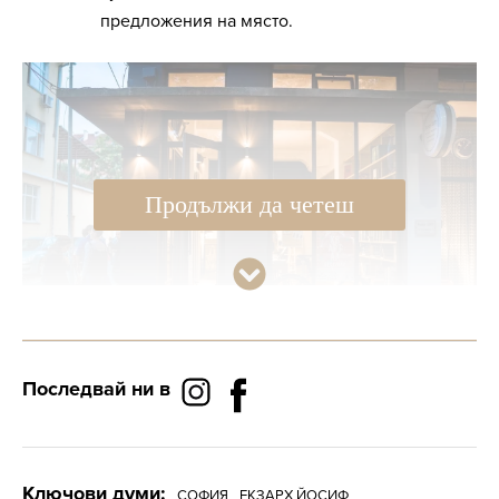
предложения на място.
Продължи да четеш
Последвай ни в
Специално за събитието отваря “детски
двор” на ъгъла на “Екзарх Йосиф” и
Ключови думи:
СОФИЯ
ЕКЗАРХ ЙОСИФ