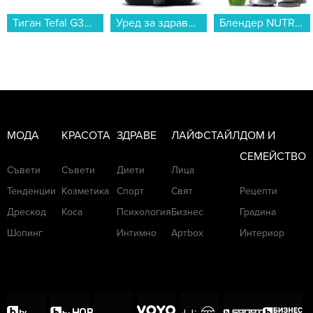
Тиган Tefal G3300602 EXCELLENCE+ 28 см...
Уред за здравословно готвене Philips HD9876/90 AirFryer...
Блендер NUTRIBULLET NB907S...
МОДА
КРАСОТА
ЗДРАВЕ
ЛАЙФСТАЙЛ
ДОМ И
СЕМЕЙСТВО
Съвети
Съвети
Диети
Лица
Тенденции
Козметика
Спорт
Свят
Рецепти
Дрескод
Коса
Психология
Бизнес
Градина
Шопинг
Интимно
Артbox
Интериор