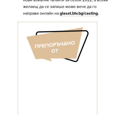
нови вокални таланти за сезон 2022, а всеки
желаещ да се запише може вече да го
направи онлайн на
glasat.btv.bg/casting.