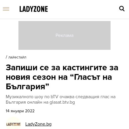
Въве
търс
/
ЛАЙФСТАЙЛ
дума
Запиши се за кастингите за
и
нати
новия сезон на “Гласът на
Enter
България”
Музикалното шоу по bTV очаква следващия глас на
България онлайн на glasat.btv.bg
14 януари 2022
LadyZone.bg