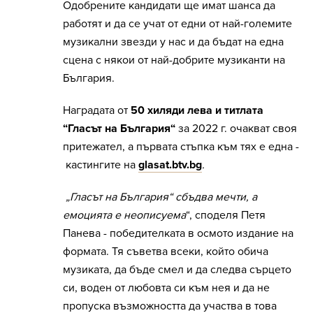
Одобрените кандидати ще имат шанса да
работят и да се учат от едни от най-големите
музикални звезди у нас и да бъдат на една
сцена с някои от най-добрите музиканти на
България.
Наградата от
50 хиляди лева и титлата
“Гласът на България“
за 2022 г. очакват своя
притежател, а първата стъпка към тях е една -
кастингите на
glasat.btv.bg
.
„Гласът на България“ сбъдва мечти, а
емоцията е неописуема
“, споделя Петя
Панева - победителката в осмото издание на
формата. Тя съветва всеки, който обича
музиката, да бъде смел и да следва сърцето
си, воден от любовта си към нея и да не
пропуска възможността да участва в това