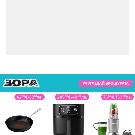
РАЗГЛЕДАЙ БРОШУРАТА
42
39
€
/
82
91
лв.
245
99
€
/
481
12
лв.
76
99
€
/
150
58
лв.