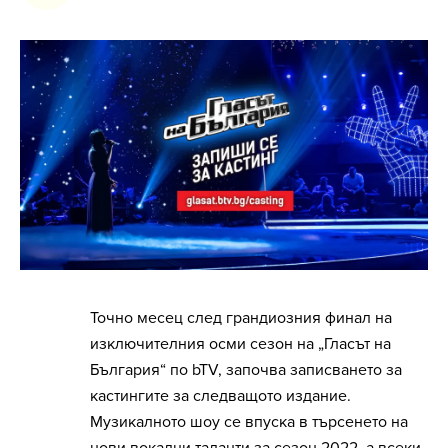
Точно месец след грандиозния финал на
изключителния осми сезон на „Гласът на
България“ по bTV, започва записването за
кастингите за следващото издание.
Музикалното шоу се впуска в търсенето на