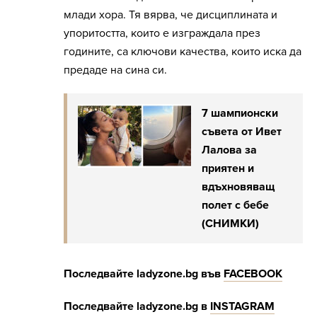
млади хора. Тя вярва, че дисциплината и
упоритостта, които е изграждала през
годините, са ключови качества, които иска да
предаде на сина си.
7 шампионски
съвета от Ивет
Лалова за
приятен и
вдъхновяващ
полет с бебе
(СНИМКИ)
Последвайте
ladyzone.bg
във
FACEBOOK
Последвайте
ladyzone.bg
в
INSTAGRAM