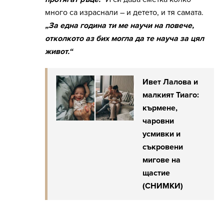
много са израснали – и детето, и тя самата.
„За една година ти ме научи на повече,
отколкото аз бих могла да те науча за цял
живот.“
Ивет Лалова и
малкият Тиаго:
кърмене,
чаровни
усмивки и
съкровени
мигове на
щастие
(СНИМКИ)