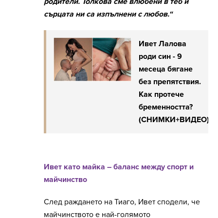
родители. Толкова сме влюбени в теб и
сърцата ни са изпълнени с любов.“
Ивет Лалова
роди син - 9
месеца бягане
без препятствия.
Как протече
бременността?
(СНИМКИ+ВИДЕО)
Ивет като майка – баланс между спорт и
майчинство
След раждането на Тиаго, Ивет сподели, че
майчинството е най-голямото