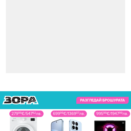
РАЗГЛЕДАЙ БРОШУРАТА
279
99
€
/
547
62
лв.
699
99
€
/
1369
07
лв.
995
99
€
/
1947
99
лв.