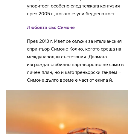
упоритост, особено след тежката контузия
през 2005 г., когато счупи бедрена кост.
Любовта със Симоне
През 2013 г. Ивет се омъжи за италианския
спринтьор Симоне Колио, когото среща на
международни състезания. Двамата
изграждат стабилно партньорство не само в
личен план, но и като треньорски тандем –
Симоне дълго време е част от екипа ѝ.