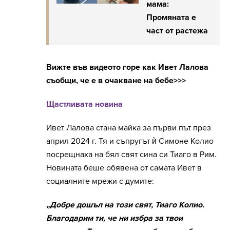
мама:
Промяната е
част от растежа
Вижте във видеото горе как Ивет Лалова
съобщи, че е в очакване на бебе>>>
Щастливата новина
Ивет Лалова стана майка за първи път през
април 2024 г. Тя и съпругът ѝ Симоне Колио
посрещнаха на бял свят сина си Тиаго в Рим.
Новината беше обявена от самата Ивет в
социалните мрежи с думите:
„Добре дошъл на този свят, Тиаго Колио.
Благодарим ти, че ни избра за твои