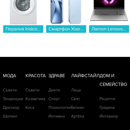
Пералня Indesit IM 762 MY TIME EE , 1200 об./мин., 7.00 kg, A , Бял...
Смартфон Xiaomi 17T 256/12 BLUE MZB0NOTEU , 12 GB, 256 GB...
Лаптоп Lenovo LOQ 15ARP10E 83S000AEBM , 1000GB SSD , 15.60 , 16 , AMD Ryzen 7 170 OCTA CORE , NVIDIA GeForce RTX 4050 6GB GDDR6 , Без OS...
МОДА
КРАСОТА
ЗДРАВЕ
ЛАЙФСТАЙЛ
ДОМ И
СЕМЕЙСТВО
Съвети
Съвети
Диети
Лица
Тенденции
Козметика
Спорт
Свят
Рецепти
Дрескод
Коса
Психология
Бизнес
Градина
Шопинг
Интимно
Артbox
Интериор