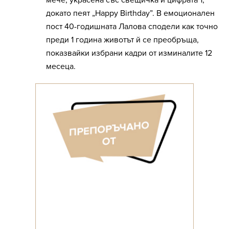
мече, украсена със свещичка и цифрата 1,
докато пеят „Happy Birthday”. В емоционален
пост 40-годишната Лалова сподели как точно
преди 1 година животът й се преобръща,
показвайки избрани кадри от изминалите 12
месеца.