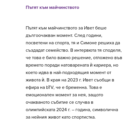
Пътят към майчинството
Пътят към майчинството за Ивет беше
дългоочакван момент. След години,
посветени на спорта, тя и Симоне решиха да
създадат семейство. В интервюта тя споделя,
че това е било важно решение, отложено във
времето поради натоварената ѝ кариера, но
което идва в най-подходящия момент от
живота ѝ. В края на 2023 г. Ивет съобщи в
ефира на bTV, че е бременна. Това е
емоционален момент за нея, защото
очакваното събитие се случва в
олимпийската 2024 г. – година, символична
за нейния живот като спортистка.