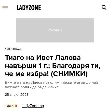
Въве
търс
/
ЛАЙФСТАЙЛ
дума
Тиаго на Ивет Лалова
и
нати
навърши 1 г.: Благодаря ти,
Enter
че ме избра! (СНИМКИ)
Вижте пътя на Лалова от олимпийските игри до най-
важната роля - да бъде майка
25 април 2025
LadyZone.bg