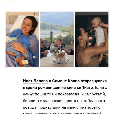
Ивет Лалова
и Симоне Колио отпразнуваха
първия рожден ден на сина си Тиаго
. Една от
най-успешните ни лекоатлетки и съпругът ѝ,
бившият италиански спринтьор, отбелязаха
повода, поднасяйки на малчугана торта с