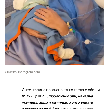
Снимка: instagram.com
Днес, година по-късно, тя го гледа с обич и
възхищение:
„любопитни очи, нахална
усмивка, малки ръчички, които винаги
протягат ръце.“
И си дава сметка колко