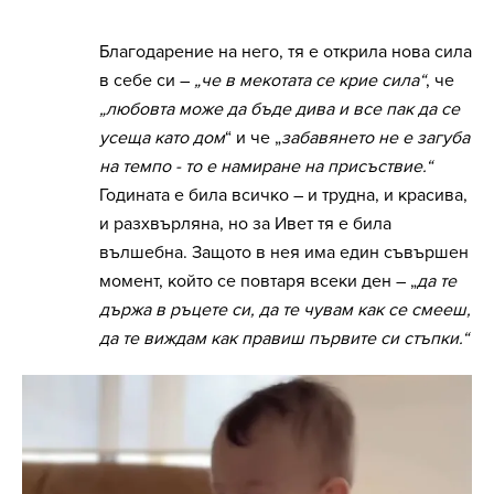
Благодарение на него, тя е открила нова сила
в себе си –
„че в мекотата се крие сила“
, че
„любовта може да бъде дива и все пак да се
усеща като дом
“ и че „
забавянето не е загуба
на темпо - то е намиране на присъствие.“
Годината е била всичко – и трудна, и красива,
и разхвърляна, но за Ивет тя е била
вълшебна. Защото в нея има един съвършен
момент, който се повтаря всеки ден – „
да те
държа в ръцете си, да те чувам как се смееш,
да те виждам как правиш първите си стъпки.“