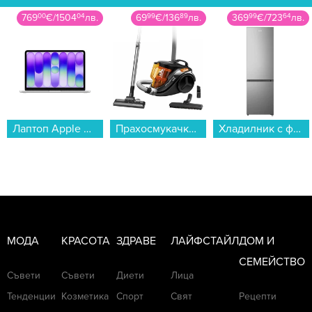
769
00
€
/
1504
04
лв.
69
99
€
/
136
89
лв.
369
99
€
/
723
64
лв.
Лаптоп Apple MacBook Neo 13" 256GB Silver mhfa4 , 13.00 , 256 , 8 , Apple A18 Pro 5 Core GPU , Apple A18 Pro 6 Core , Mac OS...
Прахосмукачка Rowenta RO3753EA...
Хладилник с фризер Gorenje NRK418EES4 , 255 l, E , No Frost , Инокс...
МОДА
КРАСОТА
ЗДРАВЕ
ЛАЙФСТАЙЛ
ДОМ И
СЕМЕЙСТВО
Съвети
Съвети
Диети
Лица
Тенденции
Козметика
Спорт
Свят
Рецепти