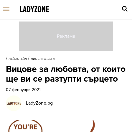
Въве
търс
/
/
ЛАЙФСТАЙЛ
МИСЪЛ НА ДЕНЯ
дума
Вицове за любовта, от които
и
нати
ще ви се разтупти сърцето
Enter
07 февруари 2021
LadyZone.bg