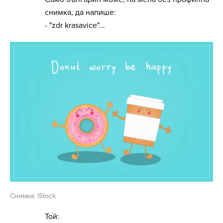
снимка, да напише:
- "zdr krasavice"...
Снимка: iStock
Той: