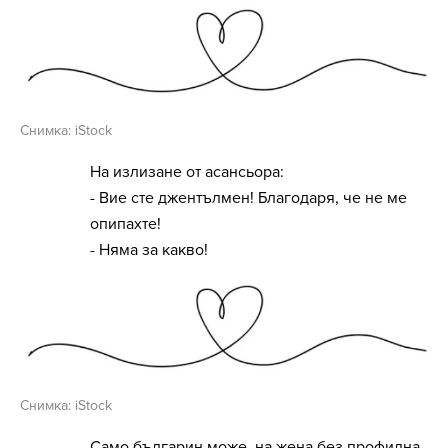
Снимка: iStock
На излизане от асансьора:
- Вие сте джентълмен! Благодаря, че не ме
опипахте!
- Няма за какво!
Снимка: iStock
Само българин може, на жена без профилна