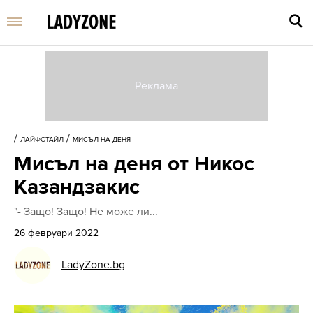
Въве
търс
/
/
ЛАЙФСТАЙЛ
МИСЪЛ НА ДЕНЯ
дума
Мисъл на деня от Никос
и
нати
Казандзакис
Enter
"- Защо! Защо! Не може ли...
26 февруари 2022
LadyZone.bg