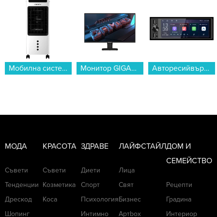
Мобилна система Crown MCS-5L55W...
Монитор GIGABYTE GS25F2 , 24.50...
Авторесийвър Crown AUDRO...
МОДА
КРАСОТА
ЗДРАВЕ
ЛАЙФСТАЙЛ
ДОМ И
СЕМЕЙСТВО
Съвети
Съвети
Диети
Лица
Тенденции
Козметика
Спорт
Свят
Рецепти
Дрескод
Коса
Психология
Бизнес
Градина
Шопинг
Интимно
Артbox
Интериор