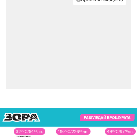
РАЗГЛЕДАЙ БРОШУРАТА
32
99
€
/
64
53
лв.
115
99
€
/
226
86
лв.
49
99
€
/
97
78
лв.