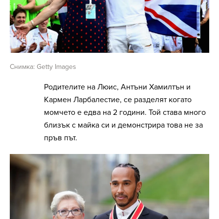
Снимка: Getty Images
Родителите на Люис, Антъни Хамилтън и
Кармен Ларбалестие, се разделят когато
момчето е едва на 2 години. Той става много
близък с майка си и демонстрира това не за
пръв път.