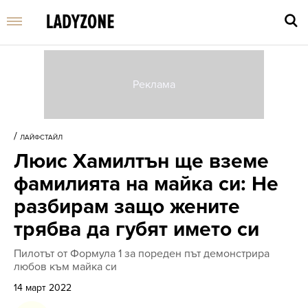
Въве
търс
/
ЛАЙФСТАЙЛ
дума
Люис Хамилтън ще вземе
и
нати
фамилията на майка си: Не
Enter
разбирам защо жените
трябва да губят името си
Пилотът от Формула 1 за пореден път демонстрира
любов към майка си
14 март 2022