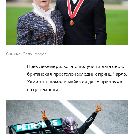
Снимка: Getty Images
През декември, когато получи титлата сър от
британския престолонаследник принц Чарлз,
Хамилтън помоли майка си да го придружи
на церемонията.