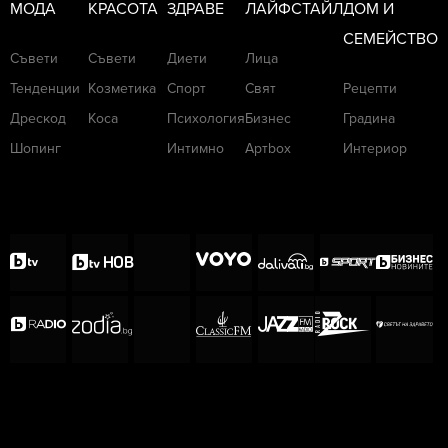
МОДА
КРАСОТА
ЗДРАВЕ
ЛАЙФСТАЙЛ
ДОМ И
СЕМЕЙСТВО
Съвети
Съвети
Диети
Лица
Тенденции
Козметика
Спорт
Свят
Рецепти
Дрескод
Коса
Психология
Бизнес
Градина
Шопинг
Интимно
Артbox
Интериор