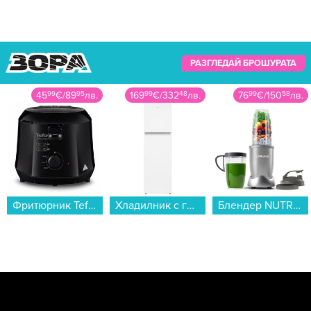
РАЗГЛЕДАЙ БРОШУРАТА
169
99
€
/
332
48
лв.
76
99
€
/
150
58
лв.
74
99
€
/
146
67
лв.
Хладилник с горна камера Crown DF154WH , 157 l, E , Бял , Статична...
Блендер NUTRIBULLET NB907S...
Рутер Wi-Fi ASUS Range Extender RP-BE58, BE3600, Dual Band...