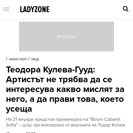
Въве
търс
/
/
ЛАЙФСТАЙЛ
ЛИЦА
дума
Теодора Кулева-Гууд:
и
нати
Артистът не трябва да се
Enter
интересува какво мислят за
него, а да прави това, което
усеща
На 21 януари предстои премиерата на "Boom Cabaret
Sofia" – шоу, организирано от внучката на Тодор Колев