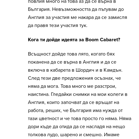
повлия много на това аз да се върна в
България. Невъзможността да пътувам до
Англия за участия ме накара да се замисля
да правя тези участия тук.
Кога ти дойде идеята за Boom Cabaret?
Всъщност дойде това лято, когато бях
поканена да се върна в Англия и да се
включа в кабарета в Шордич и в Камдън.
След тези две предложения осъзнах, че
няма да мога. Това много ме разстрои,
наистина. Гледайки снимки на мои колеги в
Англия, които започват да се връщат на
работа, реших, че България има нужда от
тази цветност и че това просто го няма. Няма
дори къде да отида да се насладя на нещо
толкова лудо, шарено и смешно. Имаме