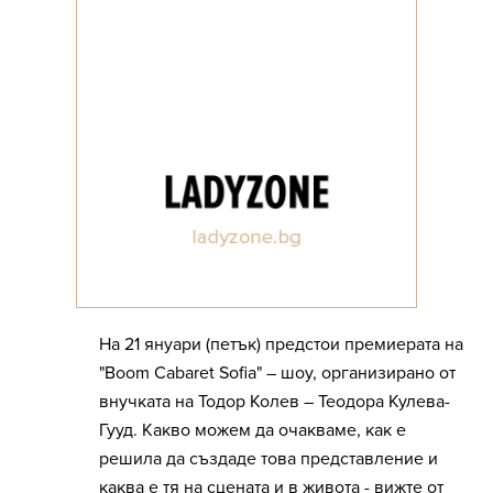
На 21 януари (петък) предстои премиерата на
"Boom Cabaret Sofia" – шоу, организирано от
внучката на Тодор Колев – Теодора Кулева-
Гууд. Какво можем да очакваме, как е
решила да създаде това представление и
каква е тя на сцената и в живота - вижте от