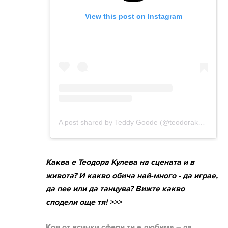
Каква е Теодора Кулева на сцената и в
живота? И какво обича най-много - да играе,
да пее или да танцува? Вижте какво
сподели още тя! >>>
Коя от всички сфери ти е любима – да