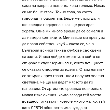
сама да направя нещо толкова голямо. Някак
си ме беше страх. Точно това, за което
говориш - подкрепата. Беше ме страх дали
ще срещна подкрепа и как ще реагират
хората. Отне ми много време да се осмеля и
да намеря контактите. Минаваше ми през ума
да правя собствен клуб – оказа се, че в
България всички такива клубове със сцени
са заети. И така дойде моментът, в който се
свързах с клуб "Терминал 1", които всъщност
се оказаха отворени за идеята. Оттам нататък
се хвърлих през глава - щом получих зелена
светлина, че ще ми дадат мястото да го
направим. От артистите срещнах подкрепа с
малки изключения, които заради гей частта
всъщност отказаха - което е много жалко, тъй
като ЛГБТИ общността има нужда от