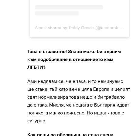
Това е страхотно! Значи може би вървим
към подобряване в отношението към
ЛГБТИ?
Ами надявам се, че е така, и то неминуемо
ще стане, тъй като вече цяла Европа и целият
свят нормализира това нещо и би трябвало
да е така. Мисля, че нещата в България идват
понякога малко по-късно. Но идват - това е
сигурно.
Как реши да обединиш на една сцена