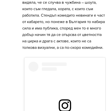
видяла, че се случва в чужбина – шоута,
които съм гледала, хората, с които съм
работила. Стендъп комедито невинаги е част
от кабарето, но понеже в България то набира
сила и има публика, според мен то е много
добър начин тя да се отърсва от цветността
на цирка и драга с актове, които не са
толкова визуални, а са по-скоро комедийни.