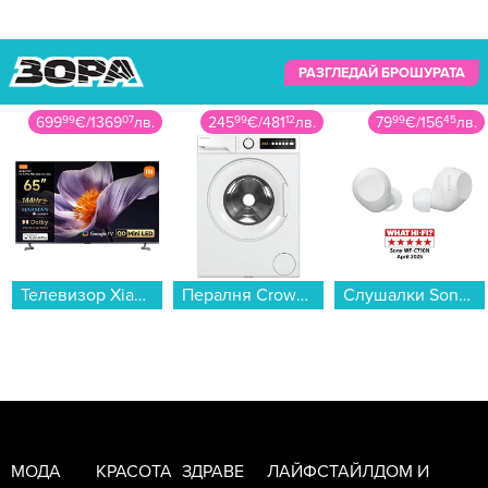
РАЗГЛЕДАЙ БРОШУРАТА
699
99
€
/
1369
07
лв.
245
99
€
/
481
12
лв.
79
99
€
/
156
45
лв.
Телевизор Xiaomi S Pro Mini LED 65 2026 / ELA6318EU , 165 см, 3840x2160 UHD-4K , 65 inch, Android , Mini LED , Smart TV...
Пералня Crown LW 1270T , 1200 об./мин., 7.00 kg, D , Бял...
Слушалки Sony WFC710NW , Bluetooth , IN-EAR (ТАПИ)...
Как се запали по бурлеската?
МОДА
КРАСОТА
ЗДРАВЕ
ЛАЙФСТАЙЛ
ДОМ И