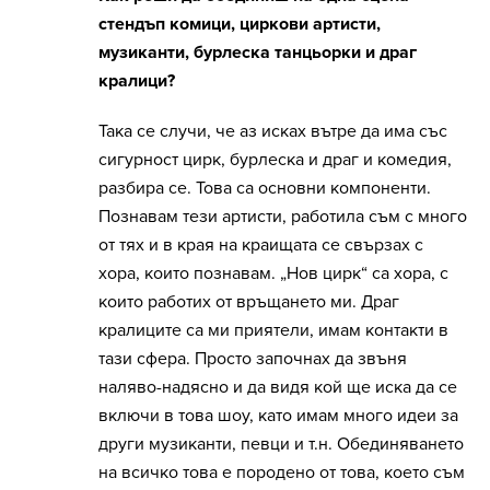
стендъп комици, циркови артисти,
музиканти, бурлеска танцьорки и драг
кралици?
Така се случи, че аз исках вътре да има със
сигурност цирк, бурлеска и драг и комедия,
разбира се. Това са основни компоненти.
Познавам тези артисти, работила съм с много
от тях и в края на краищата се свързах с
хора, които познавам. „Нов цирк“ са хора, с
които работих от връщането ми. Драг
кралиците са ми приятели, имам контакти в
тази сфера. Просто започнах да звъня
наляво-надясно и да видя кой ще иска да се
включи в това шоу, като имам много идеи за
други музиканти, певци и т.н. Обединяването
на всичко това е породено от това, което съм