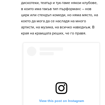
дискотеки, театър и тук-таме някои клубове,
в които има такъв тип пърформанс – нов
цирк или стендъп комеди, но няма място, на
което да мога да се насладя на много
артисти, на музика, на всичко наведнъж. В
края на краищата реших, че го правя.