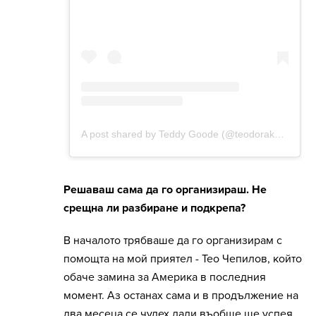
Решаваш сама да го организираш. Не
срещна ли разбиране и подкрепа?
В началото трябваше да го организирам с
помощта на мой приятел - Тео Чепилов, който
обаче замина за Америка в последния
момент. Аз останах сама и в продължение на
два месеца се чудех дали въобще ще успея