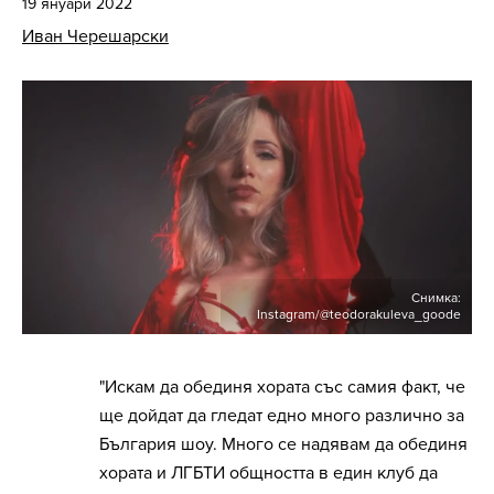
19 януари 2022
Иван Черешарски
Снимка:
Instagram/@teodorakuleva_goode
"Искам да обединя хората със самия факт, че
ще дойдат да гледат едно много различно за
България шоу. Много се надявам да обединя
хората и ЛГБТИ общността в един клуб да