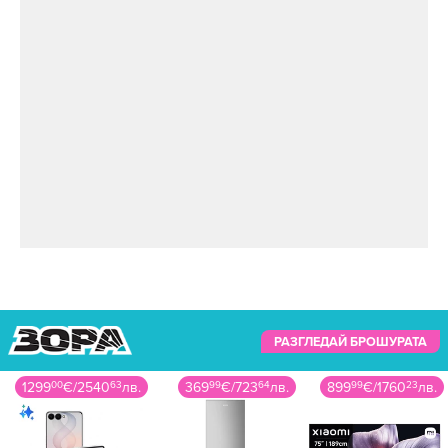
РАЗГЛЕДАЙ БРОШУРАТА
369
99
€
/
723
64
лв.
899
99
€
/
1760
23
лв.
69
99
€
/
136
89
лв.