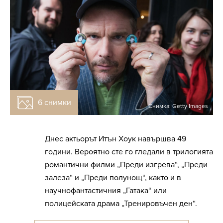
6 снимки
Снимка: Getty Images
Днес актьорът Итън Хоук навършва 49
години. Вероятно сте го гледали в трилогията
романтични филми „Преди изгрева“, „Преди
залеза“ и „Преди полунощ“, както и в
научнофантастичния „Гатака“ или
полицейската драма „Тренировъчен ден“.