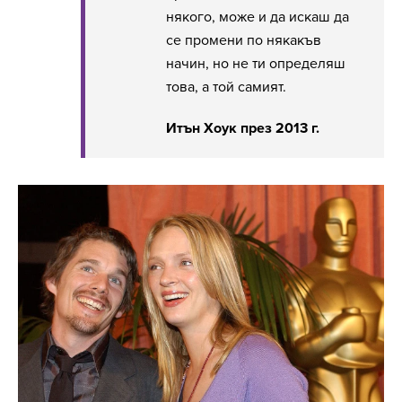
някого, може и да искаш да
се промени по някакъв
начин, но не ти определяш
това, а той самият.
Итън Хоук през 2013 г.