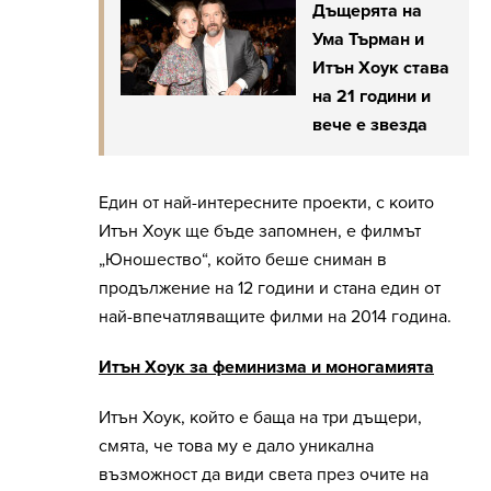
Дъщерята на
Ума Търман и
Итън Хоук става
на 21 години и
вече е звезда
Един от най-интересните проекти, с които
Итън Хоук ще бъде запомнен, е филмът
„Юношество“, който беше сниман в
продължение на 12 години и стана един от
най-впечатляващите филми на 2014 година.
Итън Хоук за феминизма и моногамията
Итън Хоук, който е баща на три дъщери,
смята, че това му е дало уникална
възможност да види света през очите на