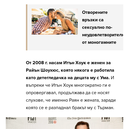
Отворените
връзки са
сексуално по-
неудовлетворителни
от моногамните
От 2008 г. насам Итън Хоук е женен за
Райън Шоухюс, която някога е работила
като детегледачка на децата му с Ума.
И
въпреки че Итън Хоук многократно ги е
опровергавал, продължава да се носят
слухове, че именно Раян е жената, заради
която се е разпаднал бракът му с Търман.