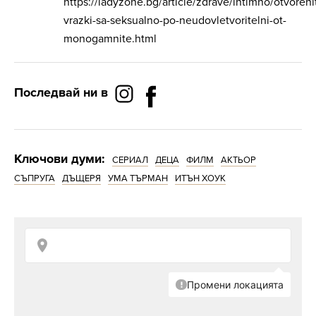
https://ladyzone.bg/article/zdrave/intimno/otvoreni
vrazki-sa-seksualno-po-neudovletvoritelni-ot-
monogamnite.html
Последвай ни в
Ключови думи:
СЕРИАЛ
ДЕЦА
ФИЛМ
АКТЬОР
СЪПРУГА
ДЪЩЕРЯ
УМА ТЪРМАН
ИТЪН ХОУК