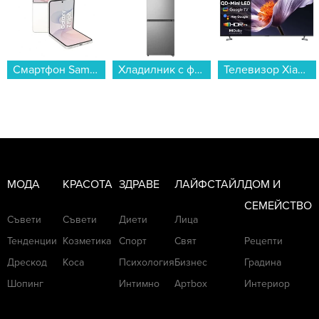
Хладилник с фризер Gorenje NRK418EES4 , 255 l, E , No Frost , Инокс...
Телевизор Xiaomi TV S Pro Mini LED 75 2026 / ELA6336EU , 189 см, 3840x2160 UHD-4K , 75 inch, Android , Mini LED , Smart TV...
Грил преса Finlux DIGIMA...
МОДА
КРАСОТА
ЗДРАВЕ
ЛАЙФСТАЙЛ
ДОМ И
СЕМЕЙСТВО
Съвети
Съвети
Диети
Лица
Тенденции
Козметика
Спорт
Свят
Рецепти
Дрескод
Коса
Психология
Бизнес
Градина
Шопинг
Интимно
Артbox
Интериор