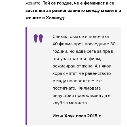
жените.
Той се гордее, че е феминист и се
застъпва за равноправието между мъжете и
жените в Холивуд
:
Снимал съм се в повече от
40 филма през последните 30
години, но едва сега за пръв
път участвах във филм,
режисиран от жена. А някои
хора смятат, че равенството
между половете вече е
постигнато. Филмовата
индустрия продължава да е
клуб за момчета.
Итън Хоук през 2015 г.