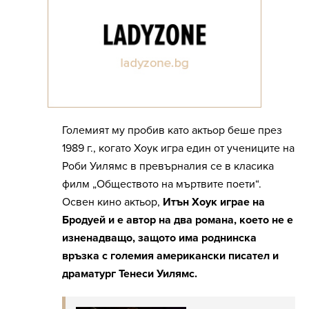
Големият му пробив като актьор беше през
1989 г., когато Хоук игра един от учениците на
Роби Уилямс в превърналия се в класика
филм „Обществото на мъртвите поети“.
Освен кино актьор,
Итън Хоук играе на
Бродуей и е автор на два романа, което не е
изненадващо, защото има роднинска
връзка с големия американски писател и
драматург Тенеси Уилямс.