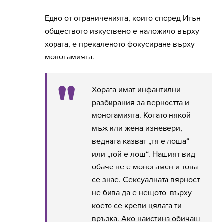
Едно от ограниченията, които според Итън
обществото изкуствено е наложило върху
хората, е прекаленото фокусиране върху
моногамията:
Хората имат инфантилни
разбирания за верността и
моногамията. Когато някой
мъж или жена изневери,
веднага казват „тя е лоша“
или „той е лош“. Нашият вид
обаче не е моногамен и това
се знае. Сексуалната вярност
не бива да е нещото, върху
което се крепи цялата ти
връзка. Ако наистина обичаш