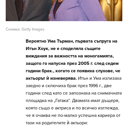
Снимка: Getty Images
Вероятно Ума Търман, първата съпруга на
Итън Хоук, не е споделяла същите
виждания за важността на моногамията,
защото го напусна през 2005 г. след седем
години брак., когато се появиха слухове, че
актьорът ѝ изневерява.
Итън и Ума излизаха
заедно и сключиха брак през 1996 г., две
години след като се запознаха на снимачната
площадка на „Гатака“. Двамата имат дъщеря,
която също е актриса и по всичко изглежда,
че я очаква не по-малко успешна кариера от
тази на родителите ѝ актьори: