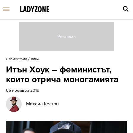
Въве
търс
/
/
ЛАЙФСТАЙЛ
ЛИЦА
дума
Итън Хоук – феминистът,
и
нати
които отрича моногамията
Enter
06 ноември 2019
Михаил Костов