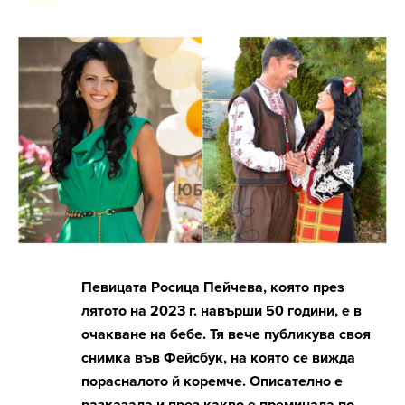
Певицата Росица Пейчева, която през
лятото на 2023 г. навърши 50 години, е в
очакване на бебе. Тя вече публикува своя
снимка във Фейсбук, на която се вижда
порасналото й коремче. Описателно е