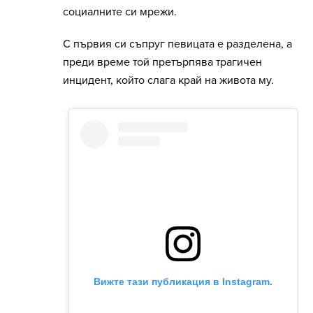
социалните си мрежи.
С първия си съпруг певицата е разделена, а
преди време той претърпява трагичен
инцидент, който слага край на живота му.