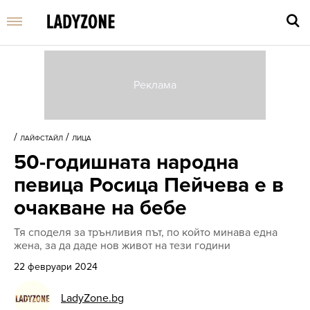
Въве
търс
/
/
ЛАЙФСТАЙЛ
ЛИЦА
дума
50-годишната народна
и
нати
певица Росица Пейчева e в
Enter
очакване на бебе
Тя споделя за трънливия път, по който минава една
жена, за да даде нов живот на тези години
22 февруари 2024
LadyZone.bg