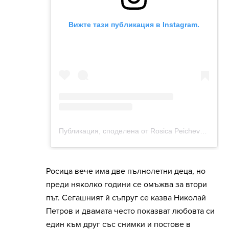
Росица вече има две пълнолетни деца, но
преди няколко години се омъжва за втори
път. Сегашният й съпруг се казва Николай
Петров и двамата често показват любовта си
един към друг със снимки и постове в