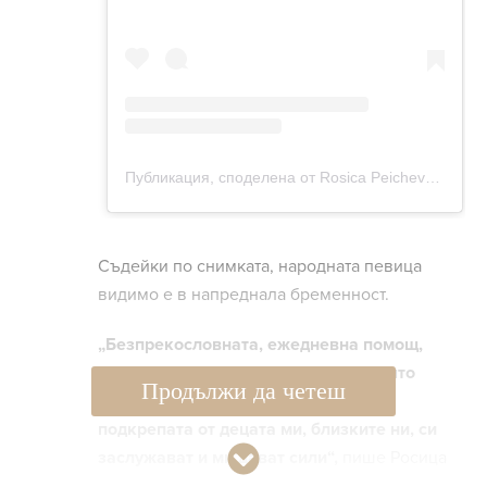
Съдейки по снимката, народната певица
видимо е в напреднала бременност.
„Безпрекословната, ежедневна помощ,
топлите думи и голямата радост, която
Продължи да четеш
„чета“ в очите на моя съпруг Ники,
подкрепата от децата ми, близките ни, си
заслужават и ми дават сили“,
пише Росица
за щастливата новина.