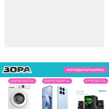
Бременността на 50-годишна възраст е по-
различна, признава певицата.
„Дълъг и трънлив е пътят, по който вървя
сега, но да дариш живот отново, да дадеш
глътка въздух на рожба, идвайки на този свят,
е велико“, обяснява още тя.
РАЗГЛЕДАЙ БРОШУРАТА
699
99
€
/
1369
07
лв.
47
99
€
/
93
87
лв.
124
99
€
/
244
46
лв.