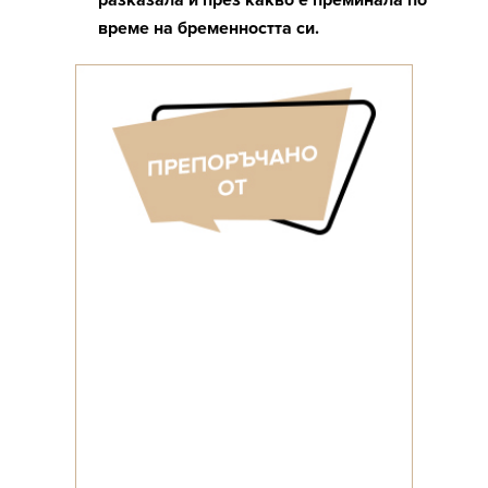
разказала и през какво е преминала по
време на бременността си.