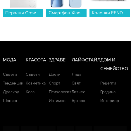
Смартфон Xiaomi 17T 256/12 BLUE MZB0NOTEU , 12 GB, 256 GB...
Колонки FENDA A140X 2.1...
Месомелачка Rohnson R-5430...
МОДА
КРАСОТА
ЗДРАВЕ
ЛАЙФСТАЙЛ
ДОМ И
СЕМЕЙСТВО
Съвети
Съвети
Диети
Лица
Тенденции
Козметика
Спорт
Свят
Рецепти
Дрескод
Коса
Психология
Бизнес
Градина
Шопинг
Интимно
Артbox
Интериор