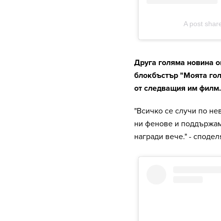
Друга голяма новина о
блокбъстър "Моята гол
от следващия им филм.
"Всичко се случи по не
ни фенове и поддържам
награди вече." - споделя