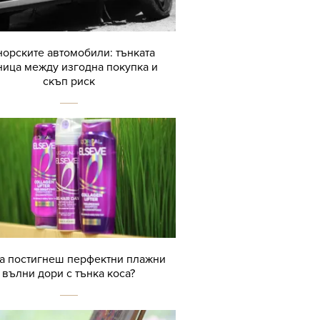
орските автомобили: тънката
ница между изгодна покупка и
скъп риск
да постигнеш перфектни плажни
вълни дори с тънка коса?