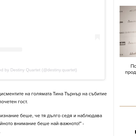
По
прод
исментите на голямата Тина Търнър на събитие
 почетен гост.
ризнание беше, че тя дълго седя и наблюдава
йното внимание беше най-важното!" -
.