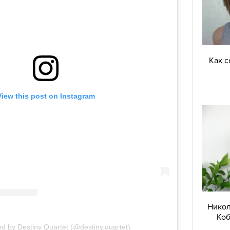
Как с
Никол
Коб