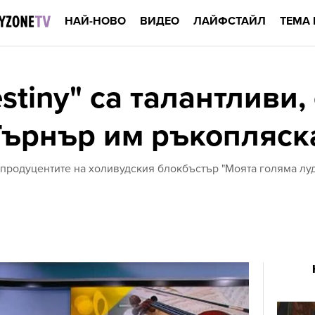
НАЙ-НОВО
ВИДЕО
ЛАЙФСТАЙЛ
ТЕМА 
stiny" са талантливи,
Търнър им ръкопляск
 продуцентите на холивудския блокбъстър "Моята голяма луд