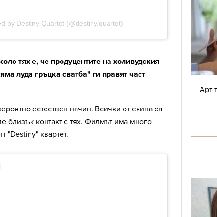
коло тях е, че продуцентите на холивудския
яма луда гръцка сватба" ги правят част
Арт 
вероятно естествен начин. Всички от екипа са
е близък контакт с тях. Филмът има много
т "Destiny" квартет.