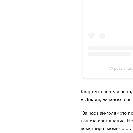
Квартетът печели аплод
в Италия, на което тя е
"За нас най-голямото п
нашето изпълнение. Не
коментират момичетата