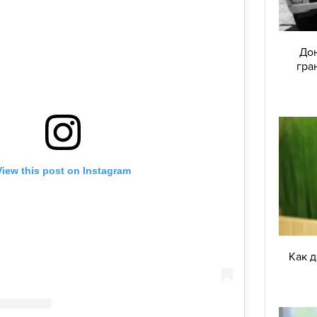
Дон
гра
Как 