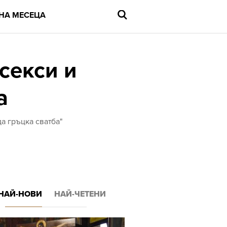
НА МЕСЕЦА
 секси и
а
Въведете
търсената
дума
и
а гръцка сватба"
натиснете
Enter
НАЙ-НОВИ
НАЙ-ЧЕТЕНИ