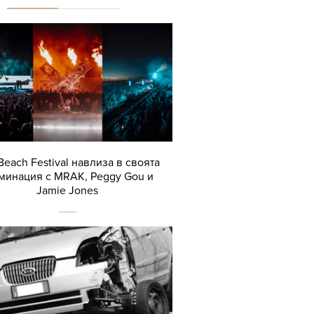
Beach Festival навлиза в своята
минация с MRAK, Peggy Gou и
Jamie Jones