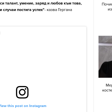
си талант, умение, заряд и любов към това,
Почин
из
и случаи постига успех"
- казва Гергана
Мер
костю