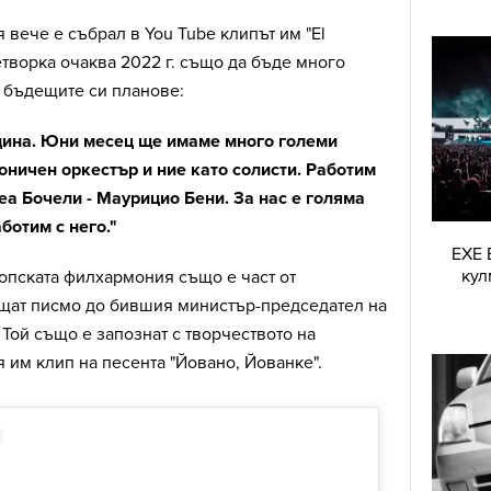
 вече е събрал в You Tube клипът им "El
етворка очаква 2022 г. също да бъде много
т бъдещите си планове:
дина. Юни месец ще имаме много големи
оничен оркестър и ние като солисти. Работим
еа Бочели - Маурицио Бени. За нас е голяма
аботим с него."
EXE 
кул
опската филхармония също е част от
ращат писмо до бившия министър-председател на
Той също е запознат с творчеството на
 им клип на песента "Йовано, Йованке".