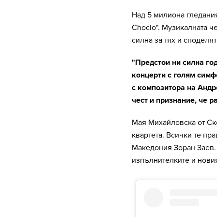
Над 5 милиона гледания
Choclo". Музикалната ч
силна за тях и споделя
"Предстои ни силна го
концерти с голям симф
с композитора на Андр
чест и признание, че р
Мая Михайловска от Ск
квартета. Всички те п
Македония Зоран Заев. 
изпълнителките и новия