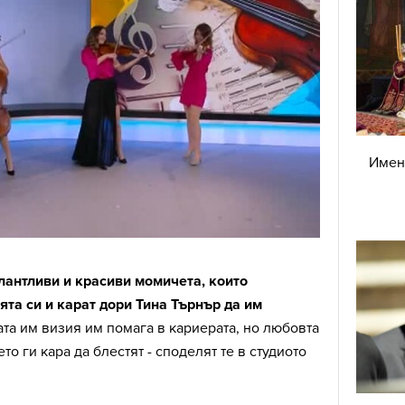
Имен 
алантливи и красиви момичета, които
ята си и карат дори Тина Търнър да им
та им визия им помага в кариерата, но любовта
ето ги кара да блестят - споделят те в студиото