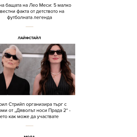
а бащата на Лео Меси: 5 малко
вестни факта от детството на
футболната легенда
ЛАЙФСТАЙЛ
ил Стрийп организира търг с
ми от „Дяволът носи Прада 2“ -
ето как може да участвате