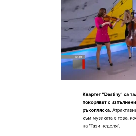
Квартет "Destiny" са т
покоряват с изпълнени
ръкопляска.
Атрактивна
към музиката е това, ко
на "Тази неделя".