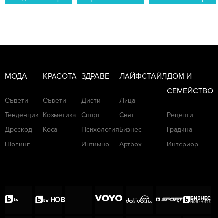
МОДА
КРАСОТА
ЗДРАВЕ
ЛАЙФСТАЙЛ
ДОМ И
СЕМЕЙСТВО
Съвети
Съвети
Диети
Лица
Тенденции
Козметика
Спорт
Свят
Рецепти
Дрескод
Коса
Психология
Бизнес
Градина
Шопинг
Интимно
Артbox
Интериор