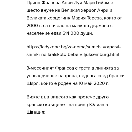
Принц Франсоа Анри Луи Мари Гийом е
шесто внуче на Великия херцог Анри и
Великата херцогиня Мария Тереза, които от
2000 г. са начело на малката държава с
население едва 614 000 души.
https://ladyzone.bg/za-doma/semeistvo/parvi-
snimki-na-kralskoto-bebe-v-ljuksemburg.html
3-месечният Франсоа е трети в линията за
унаследяване на трона, веднага след брат си
Шарл, който е роден на 10 май 2020 г.
Вижте във видеото как протече друго
кралско кръщене - на принц Юлиан в
Швеция: