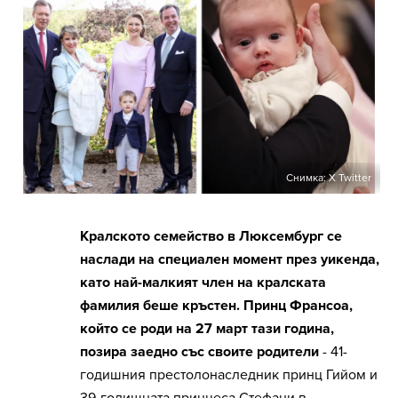
Снимка: X Twitter
Кралското семейство в Люксембург се
наслади на специален момент през уикенда,
като най-малкият член на кралската
фамилия беше кръстен. Принц Франсоа,
който се роди на 27 март тази година,
позира заедно със своите родители
- 41-
годишния престолонаследник принц Гийом и