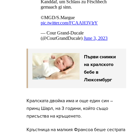
Първи снимки
на кралското
бебе в
Люксембург
Кралската двойка има и още един син –
принц Шарл, на 3 години, който също
присъства на кръщенето.
Кръстница на малкия Франсоа беше сестрата