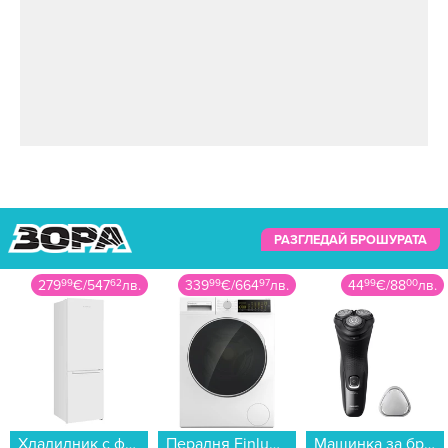
РАЗГЛЕДАЙ БРОШУРАТА
279
99
€
/
547
62
лв.
339
99
€
/
664
97
лв.
44
99
€
/
88
00
лв.
Хладилник с фризер Crown CBN-265W , 253 l, E , No Frost , Бял...
Пералня Finlux FXA10 12T , 10.00 kg, 1200 об./мин., A , Бял...
Машинка за бръснене Philips X3051/00...