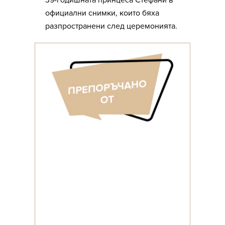
39-годишната принцеса Стефани в
официални снимки, които бяха
разпространени след церемонията.