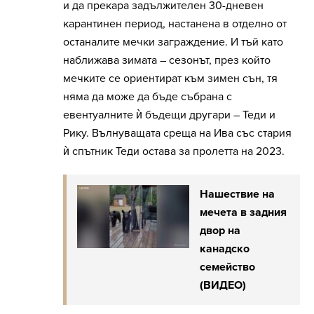
и да прекара задължителен 30-дневен
карантинен период, настанена в отделно от
останалите мечки заграждение. И тъй като
наближава зимата – сезонът, през който
мечките се ориентират към зимен сън, тя
няма да може да бъде събрана с
евентуалните ѝ бъдещи другари – Теди и
Рику. Вълнуващата среща на Ива със стария
ѝ спътник Теди остава за пролетта на 2023.
Нашествие на
мечета в задния
двор на
канадско
семейство
(ВИДЕО)