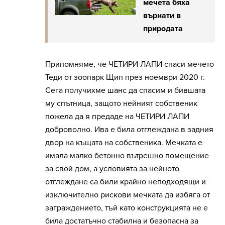
мечета бяха
върнати в
природата
Припомняме, че ЧЕТИРИ ЛАПИ спаси мечето
Теди от зоопарк Щип през ноември 2020 г.
Сега получихме шанс да спасим и бившата
му спътница, защото нейният собственик
пожела да я предаде на ЧЕТИРИ ЛАПИ
доброволно. Ива е била отглеждана в задния
двор на къщата на собственика. Мечката е
имала малко бетонно вътрешно помещение
за свой дом, а условията за нейното
отглеждане са били крайно неподходящи и
изключително рискови мечката да избяга от
заграждението, тъй като конструкцията не е
била достатъчно стабилна и безопасна за