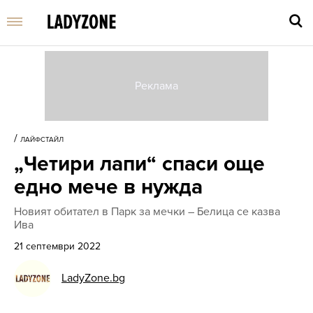
Въве
търс
/
ЛАЙФСТАЙЛ
дума
„Четири лапи“ спаси още
и
нати
едно мече в нужда
Enter
Новият обитател в Парк за мечки – Белица се казва
Ива
21 септември 2022
LadyZone.bg