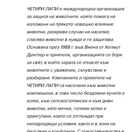
ЧЕТИРИ ЛАПИ е международна организация
за защита на животните, която помага на
изложени на прякото човешко влияние
животни, разкрива случаи на насилие,
спасява животни в нужда и ги защитава.
Основана през 1988 г. във Виена от Хелмут
Дунглер и приятели, организацията се бори
за свят, в който хората се отнасят към
животните с уважение, съчувствие и
разбиране. Кампаниите и проектите на
ЧЕТИРИ ЛАПИ са насочени към животни
компаньони, в това число бездомни кучета и
котки, към селскостопански и към диви
животни, като мечки, големи котки и
орангутани, които се отглеждат при
неподходящи условия, както и в зони на
бедствия и конфликти. С представителства в