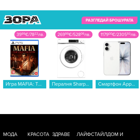
РАЗГЛЕДАЙ БРОШУРАТА
269
99
€
/
528
06
лв.
1179
00
€
/
2305
93
лв.
179
99
€
/
352
03
лв.
Пералня Sharp ES-NFA7121WD , 1200 об./мин., 7.00 kg, D , Бял...
Смартфон Apple iPhone 17 512GB White mg6q4 , 512 GB, 8 GB...
Вграден керамичен плот Indesit RI 161 C , Електрически...
МОДА
КРАСОТА
ЗДРАВЕ
ЛАЙФСТАЙЛ
ДОМ И