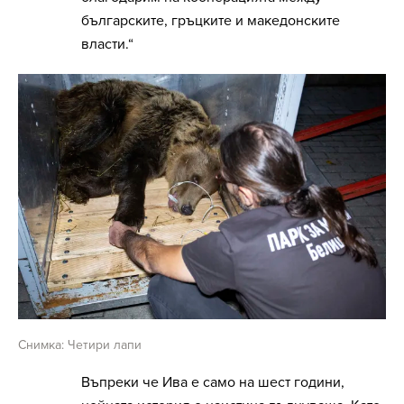
българските, гръцките и македонските
власти.“
Снимка: Четири лапи
Въпреки че Ива е само на шест години,