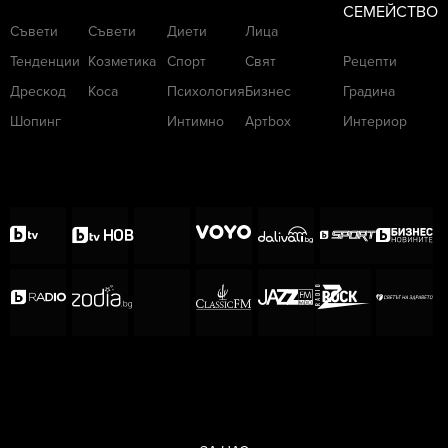
СЕМЕЙСТВО
Съвети
Съвети
Диети
Лица
Тенденции
Козметика
Спорт
Свят
Рецепти
Дрескод
Коса
Психология
Бизнес
Градина
Шопинг
Интимно
Артbox
Интериор