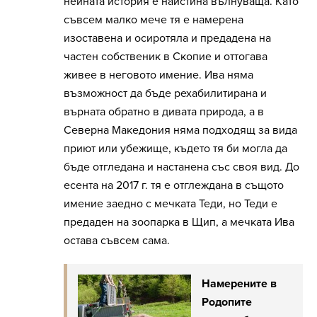
нейната история е наистина вълнуваща. Като
съвсем малко мече тя е намерена
изоставена и осиротяла и предадена на
частен собственик в Скопие и оттогава
живее в неговото имение. Ива няма
възможност да бъде рехабилитирана и
върната обратно в дивата природа, а в
Северна Македония няма подходящ за вида
приют или убежище, където тя би могла да
бъде отгледана и настанена със своя вид. До
есента на 2017 г. тя е отглеждана в същото
имение заедно с мечката Теди, но Теди е
предаден на зоопарка в Щип, а мечката Ива
остава съвсем сама.
Намерените в
Родопите