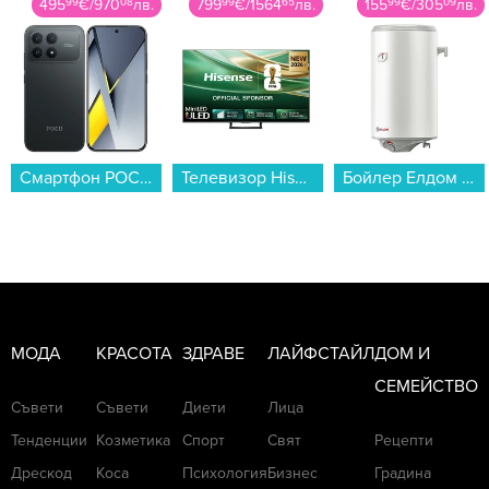
799
99
€
/
1564
65
лв.
155
99
€
/
305
09
лв.
14
99
€
/
29
32
лв.
Телевизор Hisense 75E8S , 189 см, 3840x2160 UHD-4K , 75 inch, Mini LED , Smart TV , VIDAA...
Бойлер Елдом WVY08044F 80L 3KW ELDOM STYLE , 3 , 77 , C , Вертикален...
Сешоар Finlux FHD-2530...
МОДА
КРАСОТА
ЗДРАВЕ
ЛАЙФСТАЙЛ
ДОМ И
СЕМЕЙСТВО
Съвети
Съвети
Диети
Лица
Тенденции
Козметика
Спорт
Свят
Рецепти
Дрескод
Коса
Психология
Бизнес
Градина