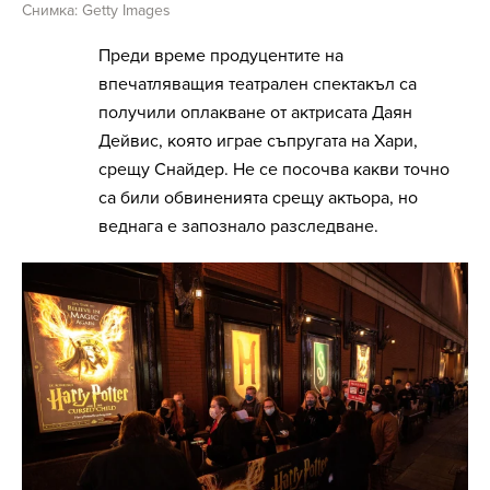
Снимка: Getty Images
Преди време продуцентите на
впечатляващия театрален спектакъл са
получили оплакване от актрисата Даян
Дейвис, която играе съпругата на Хари,
срещу Снайдер. Не се посочва какви точно
са били обвиненията срещу актьора, но
веднага е запознало разследване.