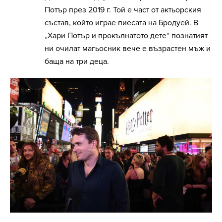
Потър през 2019 г. Той е част от актьорския
състав, който играе пиесата на Бродуей. В
„Хари Потър и прокълнатото дете“ познатият
ни очилат магьосник вече е възрастен мъж и
баща на три деца.