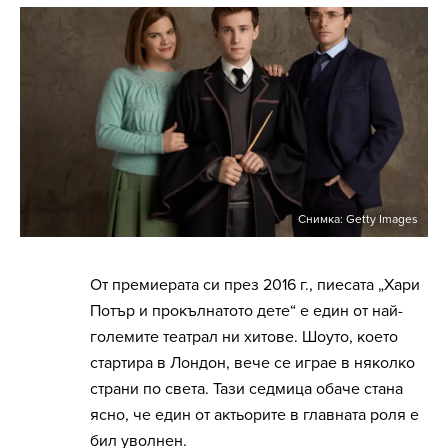
Снимка: Getty Images
От премиерата си през 2016 г., пиесата „Хари
Потър и прокълнатото дете“ е един от най-
големите театрал ни хитове. Шоуто, което
стартира в Лондон, вече се играе в няколко
страни по света. Тази седмица обаче стана
ясно, че един от актьорите в главната роля е
бил уволнен.