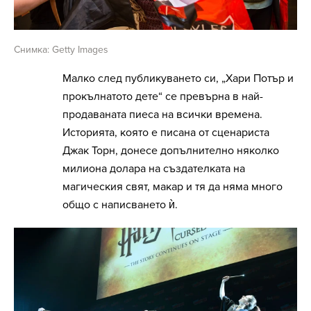
Снимка: Getty Images
Малко след публикуването си, „Хари Потър и
прокълнатото дете“ се превърна в най-
продаваната пиеса на всички времена.
Историята, която е писана от сценариста
Джак Торн, донесе допълнително няколко
милиона долара на създателката на
магическия свят, макар и тя да няма много
общо с написването ѝ.