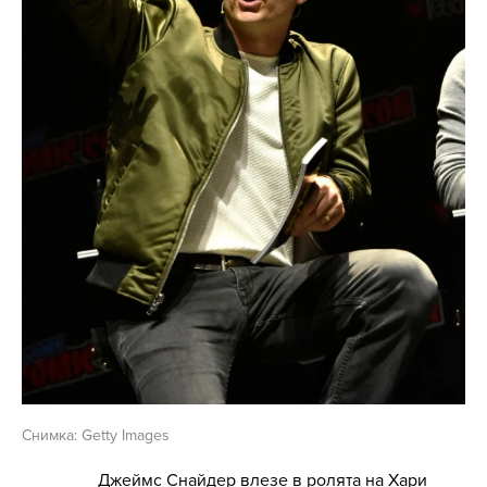
Снимка: Getty Images
Джеймс Снайдер влезе в ролята на Хари