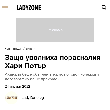
Въве
търс
/
/
ЛАЙФСТАЙЛ
АРТBOX
дума
Защо уволниха порасналия
и
нати
Хари Потър
Enter
Актьорът беше обвинен в тормоз от своя колежка и
договорът му беше прекратен
24 януари 2022
LadyZone.bg