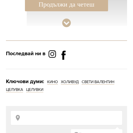
Продължи да четеш
Последвай ни в
Ключови думи:
КИНО
ХОЛИВУД
СВЕТИ ВАЛЕНТИН
ЦЕЛУВКА
ЦЕЛУВКИ
Ромео и Жулиета (1996)
Още един филм от (почти) детския период
Леонардо ди Каприо. Клеър Дейнс е на 17,
само с три години по-възрастна от
Шекспировата героиня.