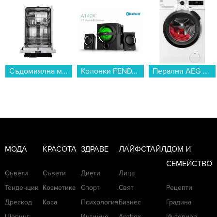
еротично място. Поне в Холивуд, където
асансьорите не миришат на кисело зеле.
Колонки FENDA A140X 2.1...
Пералня AEG LF5Z41BE , 10.00 kg, 1400 об./мин., A , Бял...
Диспенсър Finlux FWD-2057WS , 500 W...
МОДА
КРАСОТА
ЗДРАВЕ
ЛАЙФСТАЙЛ
ДОМ И
СЕМЕЙСТВО
Съвети
Съвети
Диети
Лица
Тенденции
Козметика
Спорт
Свят
Рецепти
Баровки (1995)
Дрескод
Коса
Психология
Бизнес
Градина
Алиша Силвърстоун и Пол Ръд са доведени
Шопинг
Интимно
Артbox
Интериор