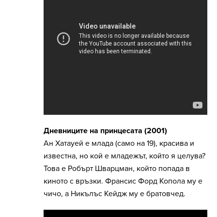
Дневниците на принцесата (2001)
Ан Хатауей е млада (само на 19), красива и
известна, но кой е младежът, който я целува?
Това е Робърт Шварцман, който попада в
киното с връзки. Франсис Форд Копола му е
чичо, а Никълъс Кейдж му е братовчед.