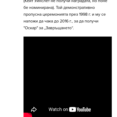
(Кейт Уинслет не получи наградата, но поне
бе номинирана). Той демонстративно
пропусна церемонията през 1998 г. и му се
наложи да чака до 2016 г., за да получи
"Оскар" за „Завръщането“.