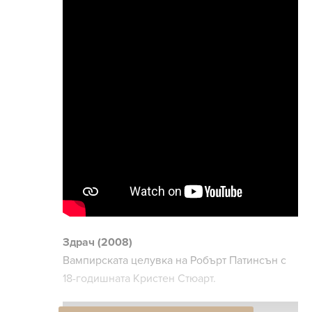
Здрач (2008)
Вампирската целувка на Робърт Патинсън с
18-годишната Кристен Стюарт.