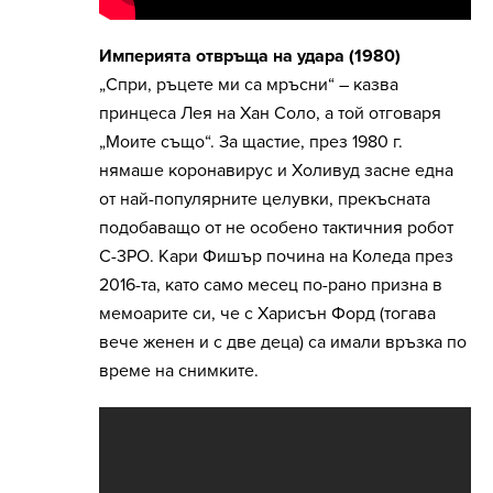
Империята отвръща на удара (1980)
„Спри, ръцете ми са мръсни“ – казва
принцеса Лея на Хан Соло, а той отговаря
„Моите също“. За щастие, през 1980 г.
нямаше коронавирус и Холивуд засне една
от най-популярните целувки, прекъсната
подобаващо от не особено тактичния робот
C-3PO. Кари Фишър почина на Коледа през
2016-та, като само месец по-рано призна в
мемоарите си, че с Харисън Форд (тогава
вече женен и с две деца) са имали връзка по
време на снимките.