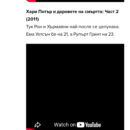
Хари Потър и даровете на смъртта: Част 2
(2011)
Тук Рон и Хърмаяни най-после се целунаха.
Ема Уотсън бе на 21, а Рупърт Гринт на 23.