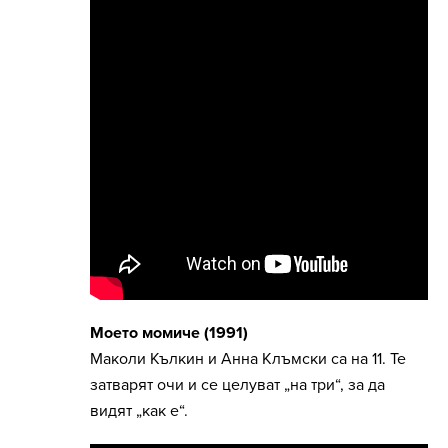
Моето момиче (1991)
Маколи Кълкин и Анна Клъмски са на 11. Те
затварят очи и се целуват „на три“, за да
видят „как е“.