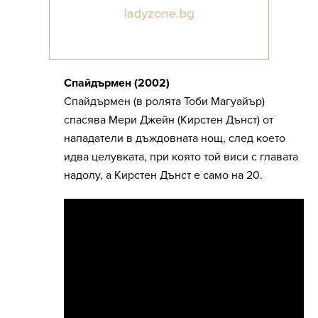
Спайдърмен (2002)
Спайдърмен (в ролята Тоби Магуайър)
спасява Мери Джейн (Кирстен Дънст) от
нападатели в дъждовната нощ, след което
идва целувката, при която той виси с главата
надолу, а Кирстен Дънст е само на 20.