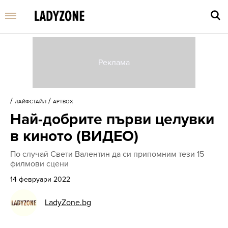
Въве
търс
/
/
ЛАЙФСТАЙЛ
АРТBOX
дума
Най-добрите първи целувки
и
нати
в киното (ВИДЕО)
Enter
По случай Свети Валентин да си припомним тези 15
филмови сцени
14 февруари 2022
LadyZone.bg