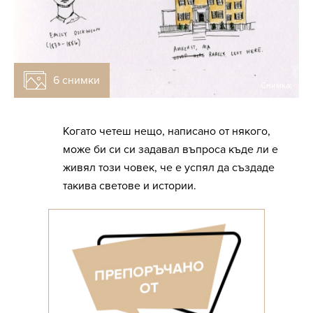
6 снимки
Снимка:
Когато четеш нещо, написано от някого,
може би си си задавал въпроса къде ли е
живял този човек, че е успял да създаде
такива светове и истории.