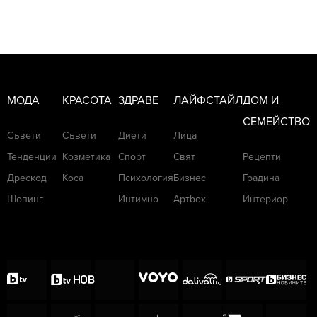
МОДА
КРАСОТА
ЗДРАВЕ
ЛАЙФСТАЙЛ
ДОМ И
СЕМЕЙСТВО
Съвети
Съвети
Диети
Лица
Тенденции
Козметика
Спорт
Свят
Рецепти
Дрескод
Коса
Психология
Бизнес
Градина
Шопинг
Интимно
Артbox
Интериор