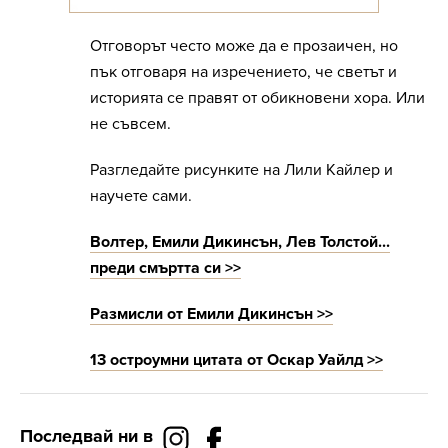
Отговорът често може да е прозаичен, но
пък отговаря на изречението, че светът и
историята се правят от обикновени хора. Или
не съвсем.
Разгледайте рисунките на Лили Кайлер и
научете сами.
Волтер, Емили Дикинсън, Лев Толстой...
преди смъртта си >>
Размисли от Емили Дикинсън >>
13 остроумни цитата от Оскар Уайлд >>
Последвай ни в