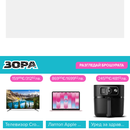
РАЗГЛЕДАЙ БРОШУРАТА
159
99
€
/
312
92
лв.
869
00
€
/
1699
62
лв.
245
99
€
/
481
12
лв.
Телевизор Crown 40FB22AWF SMART TV , 101 см, 1920x1080 FULL HD , 40 inch, Android , LED , Smart TV...
Лаптоп Apple MacBook Neo 13" 512GB Blush mhfj4 , 13.00 , 512 , 8 , Apple A18 Pro 5 Core GPU , Apple A18 Pro 6 Core , Mac OS...
Уред за здравословно готвене Philips HD9876/90 AirFryer...