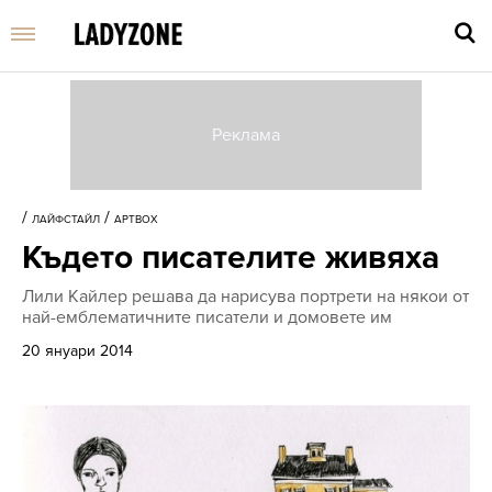
Въве
търс
/
/
ЛАЙФСТАЙЛ
АРТBOX
дума
Където писателите живяха
и
нати
Лили Кайлер решава да нарисува портрети на някои от
Enter
най-емблематичните писатели и домовете им
20 януари 2014