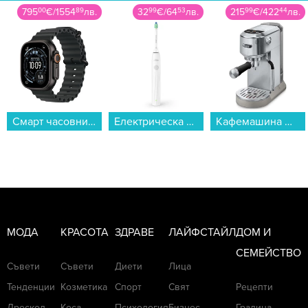
795
00
€
/
1554
89
лв.
32
99
€
/
64
53
лв.
215
99
€
/
422
44
лв.
Смарт часовник Apple Watch Ultra 3 49mm Black/Black Ocean Band mf0j4 , 1.98...
Електрическа четка за зъби Philips HX4022/01 Sonicare...
Кафемашина DeLonghi EC890.M...
МОДА
КРАСОТА
ЗДРАВЕ
ЛАЙФСТАЙЛ
ДОМ И
СЕМЕЙСТВО
Съвети
Съвети
Диети
Лица
Тенденции
Козметика
Спорт
Свят
Рецепти
Дрескод
Коса
Психология
Бизнес
Градина