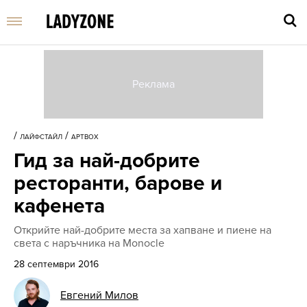
Въве
търс
/
/
ЛАЙФСТАЙЛ
АРТBOX
дума
Гид за най-добрите
и
нати
ресторанти, барове и
Enter
кафенета
Открийте най-добрите места за хапване и пиене на
света с наръчника на Monocle
28 септември 2016
Евгений Милов