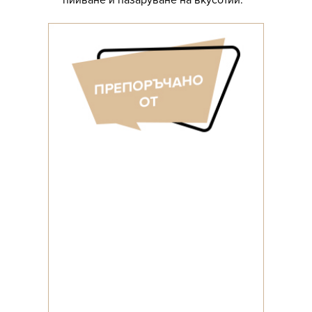
пийване и пазаруване на вкусотии.