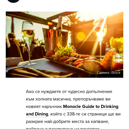
Снимка: iStock
Ако се нуждаете от чудесно допълнение
към холната масичка, препоръчваме ви
новият наръчник
Monocle Guide to Drinking
and Dining
, който с 338-те си страници ще ви
разкрие най-добрите места за хапване,