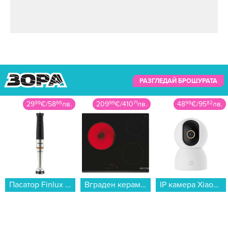
РАЗГЛЕДАЙ БРОШУРАТА
29
99
€
/
58
66
лв.
209
99
€
/
410
71
лв.
48
99
€
/
95
82
лв.
Пасатор Finlux FHB-2707LP , 1200 W...
Вграден керамичен плот Bosch PKM631BB2E . , Електрически...
IP камера Xiaomi Smart Camera C500 BHR089AEU...