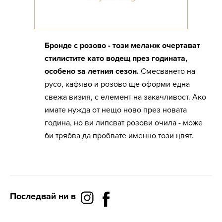
Бронде с розово
- този меланж очертават
стилистите като водещ през годината,
особено за летния сезон.
Смесването на
русо, кафяво и розово ще оформи една
свежа визия, с елемент на закачливост. Ако
имате нужда от нещо ново през новата
година, но ви липсват розови очила - може
би трябва да пробвате именно този цвят.
Последвай ни в