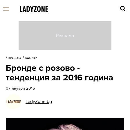
Въве
търс
/
/
КРАСОТА
КАК ДА?
дума
Бронде с розово -
и
нати
тенденция за 2016 година
Enter
07 януари 2016
LadyZone.bg