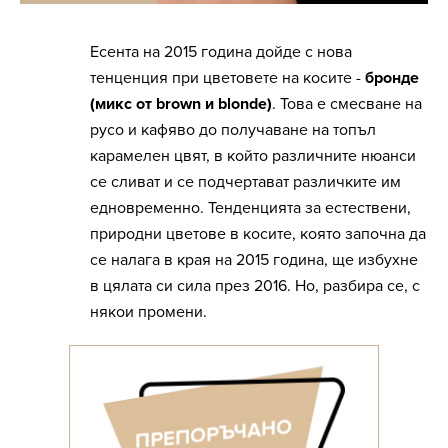
Есента на 2015 година дойде с нова
тенценция при цветовете на косите -
бронде
(микс от brown и blonde)
. Това е смесване на
русо и кафяво до получаване на топъл
карамелен цвят, в който различните нюанси
се сливат и се подчертават различките им
едновременно. Тенденцията за естествени,
природни цветове в косите, която започна да
се налага в края на 2015 година, ще избухне
в цялата си сила през 2016. Но, разбира се, с
някои промени.