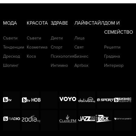
МОДА
КРАСОТА
ЗДРАВЕ
ЛАЙФСТАЙЛ
ДОМ И
СЕМЕЙСТВО
Съвети
Съвети
Диети
Лица
Тенденции
Козметика
Спорт
Свят
Рецепти
Дрескод
Коса
Психология
Бизнес
Градина
Шопинг
Интимно
Артbox
Интериор