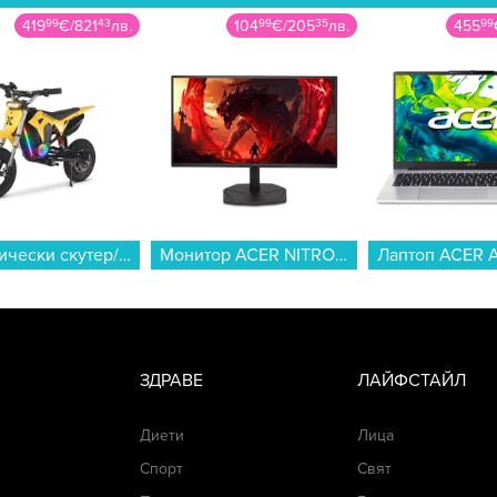
419
99
€
/
821
43
лв.
104
99
€
/
205
35
лв.
455
99
Електрически скутер/тротинетка MANTA Xrider CROSS 12 Pro (Детски ел. скутер) , 12.00 inch, 67.00 cm...
Монитор ACER NITRO KG241YX3bip UM.QX1EE.312 , 23.80...
ЗДРАВЕ
ЛАЙФСТАЙЛ
Диети
Лица
Спорт
Свят