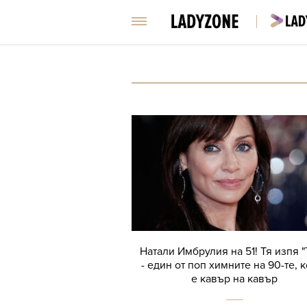
Натали Имбрулия на 51! Тя изпя "
- един от поп химните на 90-те, 
е кавър на кавър