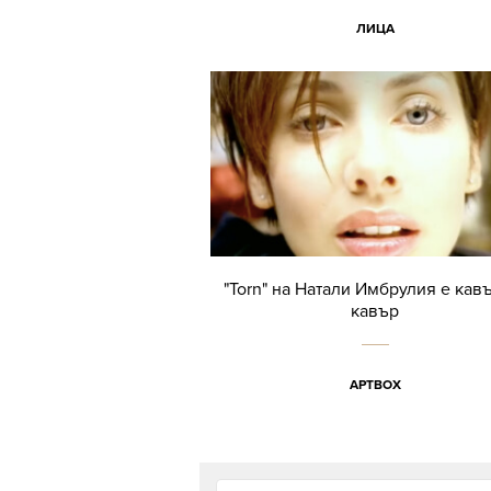
ЛИЦА
"Torn" на Натали Имбрулия е кав
кавър
АРТBOX