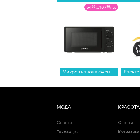
54
99
€
/
107
56
лв.
Микровълнова фурна Crown CDMO-2065B , 20 , 20 Литри, 700 W...
МОДА
КРАСОТА
Съвети
Съвети
Тенденции
Козметика