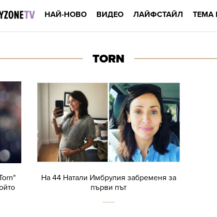
НАЙ-НОВО
ВИДЕО
ЛАЙФСТАЙЛ
ТЕМА 
TORN
Torn"
На 44 Натали Имбрулия забременя за
който
първи път