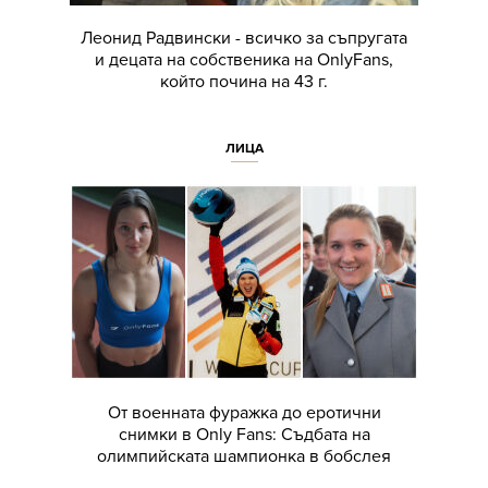
Леонид Радвински - всичко за съпругата
и децата на собственика на OnlyFans,
който почина на 43 г.
ЛИЦА
От военната фуражка до еротични
снимки в Only Fans: Съдбата на
олимпийската шампионка в бобслея