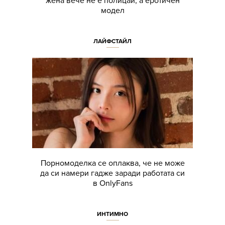
жена вече не е полицай, а еротичен
модел
ЛАЙФСТАЙЛ
Порномоделка се оплаква, че не може
да си намери гадже заради работата си
в OnlyFans
ИНТИМНО