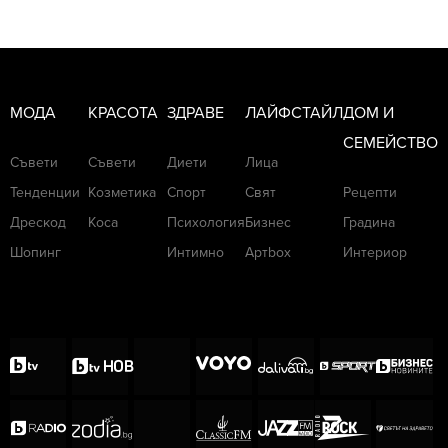
МОДА
КРАСОТА
ЗДРАВЕ
ЛАЙФСТАЙЛ
ДОМ И
СЕМЕЙСТВО
Съвети
Съвети
Диети
Лица
Тенденции
Козметика
Спорт
Свят
Рецепти
Дрескод
Коса
Психология
Бизнес
Градина
Шопинг
Интимно
Артbox
Интериор