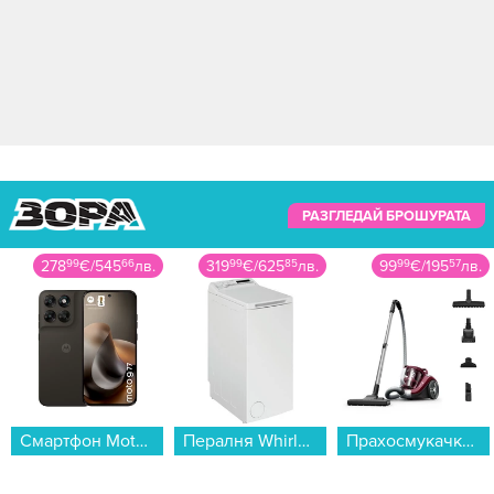
РАЗГЛЕДАЙ БРОШУРАТА
278
99
€
/
545
66
лв.
319
99
€
/
625
85
лв.
99
99
€
/
195
57
лв.
Смартфон Motorola MOTO G77 5G 256/8 BLACK OLIVE , 256 GB, 8 GB...
Пералня Whirlpool TDLR 6040 S , 1000 об./мин., 6.00 kg, C , Бял...
Прахосмукачка Rowenta RO4B63EA...