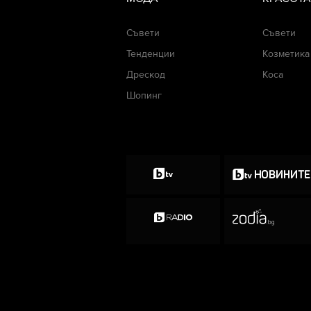
Съвети
Съвети
Тенденции
Козметика
Дрескод
Коса
Шопинг