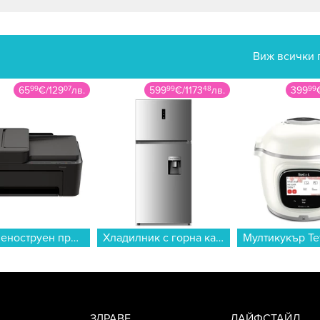
Виж всички 
65
99
€
/
129
07
лв.
599
99
€
/
1173
48
лв.
399
99
Мастиленоструен принтер HP DESKJET 4320 A24HMB 3 IN 1 , Мастиленоструйна...
Хладилник с горна камера Crown CFN500WDX , 479 l, E , No Frost , Инокс...
ЗДРАВЕ
ЛАЙФСТАЙЛ