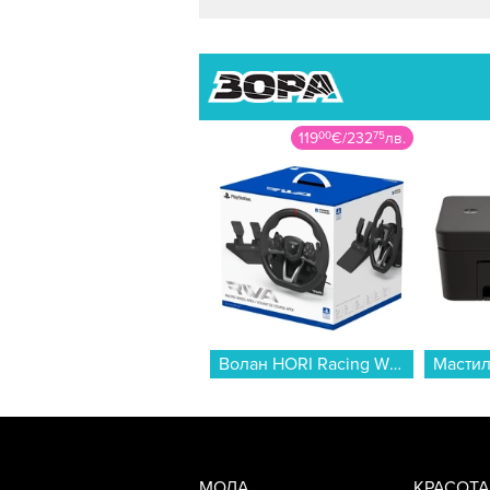
119
00
€
/
232
75
лв.
Волан HORI Racing Wheel Apex PS5 & PC...
МОДА
КРАСОТА