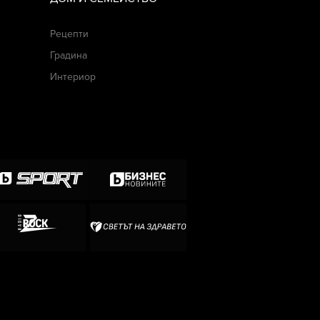
Рецепти
Градина
Интериор