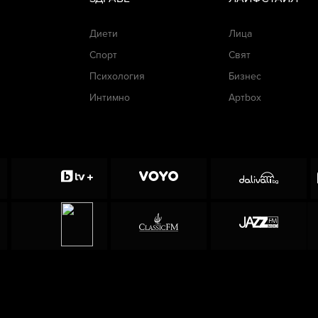
Диети
Лица
Спорт
Свят
Психология
Бизнес
Интимно
Артbox