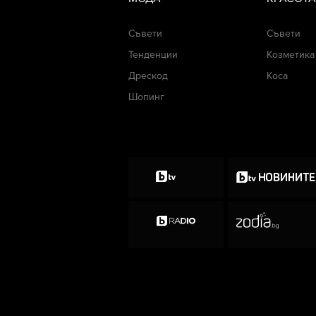
Съвети
Съвети
Тенденции
Козметика
Дрескод
Коса
Шопинг