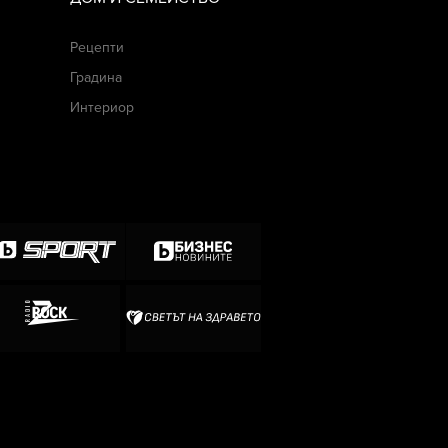
Рецепти
Градина
Интериор