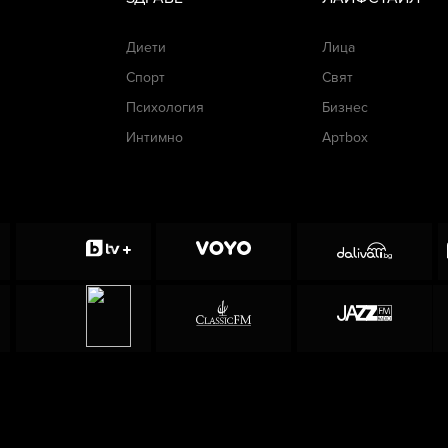
Диети
Лица
Спорт
Свят
Психология
Бизнес
Интимно
Артbox