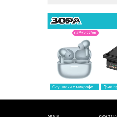
64
99
€
/
127
11
лв.
Слушалки с микрофон Xiaomi REDMI BUDS 8 PRO BLUE BHR08GMGL , Bluetooth , IN-EAR (ТАПИ)...
МОДА
КРАСОТА