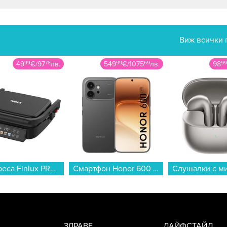
Виж всички 
49
99
€
/
97
78
лв.
549
99
€
/
1075
69
лв.
98
99
Грил преса Finlux PREMA...
Смартфон Honor 600 5G 256/8 BLACK , 256 GB, 8 GB...
ЗДРАВЕ
ЛАЙФСТАЙЛ