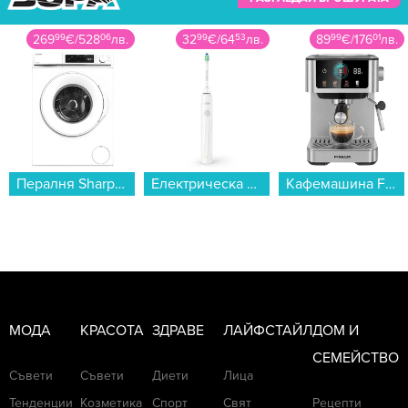
269
99
€
/
528
06
лв.
32
99
€
/
64
53
лв.
89
99
€
/
176
01
лв.
Пералня Sharp ES-NFA7121WD , 1200 об./мин., 7.00 kg, D , Бял...
Електрическа четка за зъби Philips HX4022/01 Sonicare...
Кафемашина Finlux FEM-1677CB...
МОДА
КРАСОТА
ЗДРАВЕ
ЛАЙФСТАЙЛ
ДОМ И
СЕМЕЙСТВО
Съвети
Съвети
Диети
Лица
Тенденции
Козметика
Спорт
Свят
Рецепти