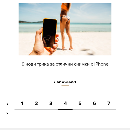
9 нови трика за отлични снимки с iPhone
ЛАЙФСТАЙЛ
‹
1
2
3
4
5
6
7
›