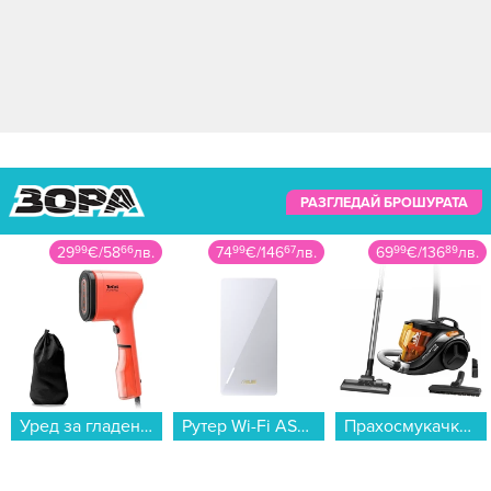
РАЗГЛЕДАЙ БРОШУРАТА
29
99
€
/
58
66
лв.
74
99
€
/
146
67
лв.
69
99
€
/
136
89
лв.
Уред за гладене с пара Tefal DT2022E1...
Рутер Wi-Fi ASUS Range Extender RP-BE58, BE3600, Dual Band...
Прахосмукачка Rowenta RO3753EA...