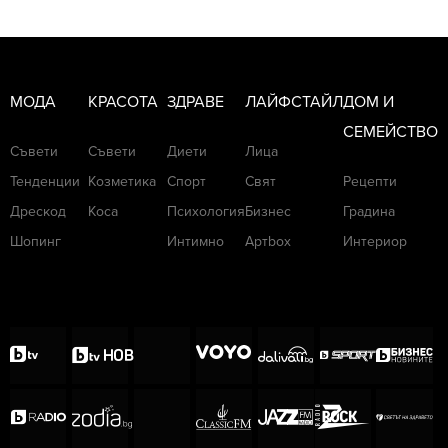
МОДА
КРАСОТА
ЗДРАВЕ
ЛАЙФСТАЙЛ
ДОМ И
СЕМЕЙСТВО
Съвети
Съвети
Диети
Лица
Тенденции
Козметика
Спорт
Свят
Рецепти
Дрескод
Коса
Психология
Бизнес
Градина
Шопинг
Интимно
Артbox
Интериор