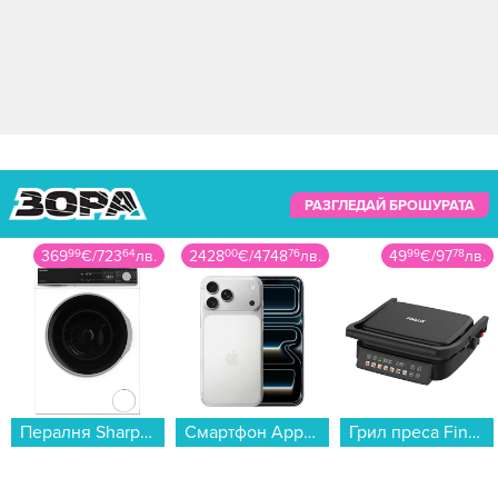
РАЗГЛЕДАЙ БРОШУРАТА
369
99
€
/
723
64
лв.
2428
00
€
/
4748
76
лв.
49
99
€
/
97
78
лв.
Пералня Sharp ES-NFB014AWNA , 10.00 kg, 1400 об./мин., A , Бял...
Смартфон Apple iPhone 17 Pro Max 2TB Silver mfyy4 , 12 GB, 2000 GB...
Грил преса Finlux PREMA...