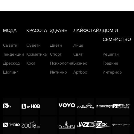
МОДА
КРАСОТА
ЗДРАВЕ
ЛАЙФСТАЙЛ
ДОМ И
СЕМЕЙСТВО
Съвети
Съвети
Диети
Лица
Тенденции
Козметика
Спорт
Свят
Рецепти
Дрескод
Коса
Психология
Бизнес
Градина
Шопинг
Интимно
Артbox
Интериор