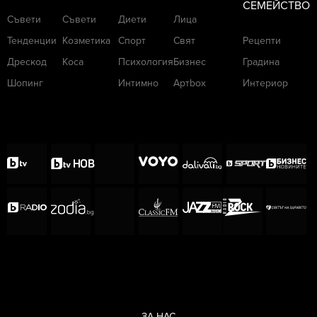
СЕМЕЙСТВО
Съвети
Съвети
Диети
Лица
Тенденции
Козметика
Спорт
Свят
Рецепти
Дрескод
Коса
Психология
Бизнес
Градина
Шопинг
Интимно
Артbox
Интериор
ЗА НАС