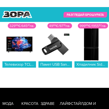
РАЗГЛЕДАЙ БРОШУРАТА
329
99
€
/
645
41
лв.
49
99
€
/
97
78
лв.
999
99
€
/
1955
82
лв.
Телевизор TCL 55V6C , 139 см, 3840x2160 UHD-4K , 55 inch, Android , LED , Smart TV...
Памет USB SanDisk Ultra Dual USB-C/USB 3.1 256GB SDDDC3-256G-G46...
Хладилник Side-by-Side Toshiba GR-RF677WI-PGJ(22) , 515 l, E , No Frost , Черен...
МОДА
КРАСОТА
ЗДРАВЕ
ЛАЙФСТАЙЛ
ДОМ И