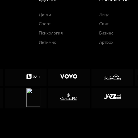
Диети
Лица
Спорт
Свят
Психология
Бизнес
Интимно
Артbox