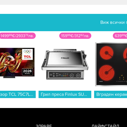
Виж всички 
1499
99
€
/
2933
73
лв.
159
99
€
/
312
92
лв.
639
99
Телевизор TCL 75C7L , 189 см, 3840x2160 UHD-4K , 75 inch, Android , Mini LED , Smart TV...
Грил преса Finlux SUMMUS...
ЗДРАВЕ
ЛАЙФСТАЙЛ