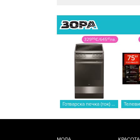
329
99
€
/
645
41
лв.
Готварска печка (ток) AMICA 508CE2.30EH(XV) , Керамични...
МОДА
КРАСОТА