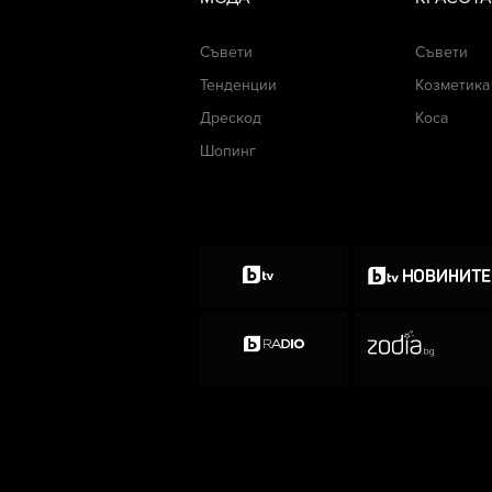
Съвети
Съвети
Тенденции
Козметика
Дрескод
Коса
Шопинг