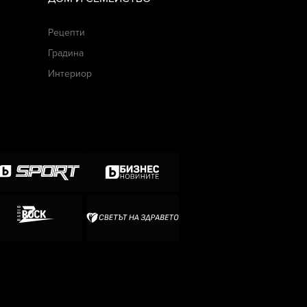
Рецепти
Градина
Интериор