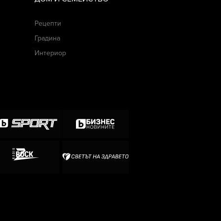
Рецепти
Градина
Интериор