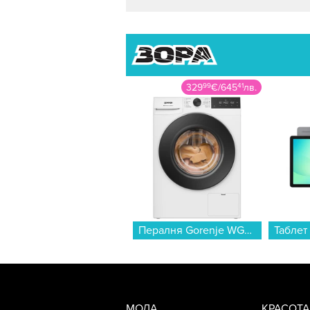
329
99
€
/
645
41
лв.
Пералня Gorenje WG474A21 , 1400 об./мин., 7.00 kg, A , Бял...
МОДА
КРАСОТА