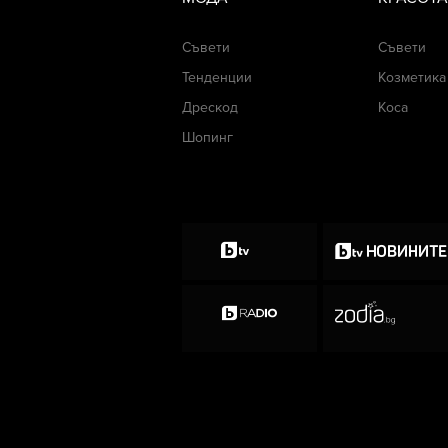
Съвети
Съвети
Тенденции
Козметика
Дрескод
Коса
Шопинг