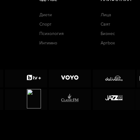
Диети
Лица
Спорт
Свят
Психология
Бизнес
Интимно
Артbox