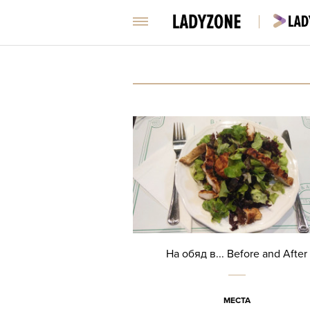
На обяд в... Beforе and After
МЕСТА