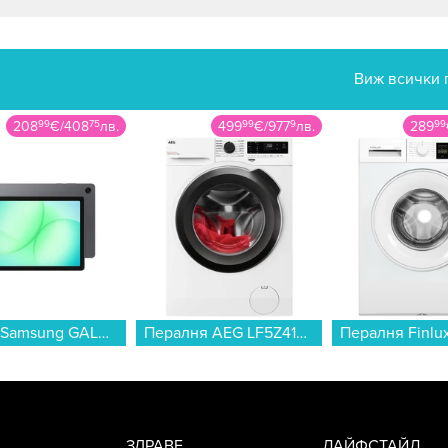
Виж всички 
208
99
€
/
408
75
лв.
499
99
€
/
977
9
лв.
289
99
Таблет Samsung GALAXY TAB A11+ WIFI GRAY 128/6GB SM-X230NZAR , 128 GB, 6 GB...
Пералня AEG LF5Z41BE , 10.00 kg, 1400 об./мин., A , Бял...
ЗДРАВЕ
ЛАЙФСТАЙЛ