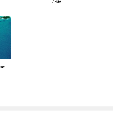
ЛИЦА
тния