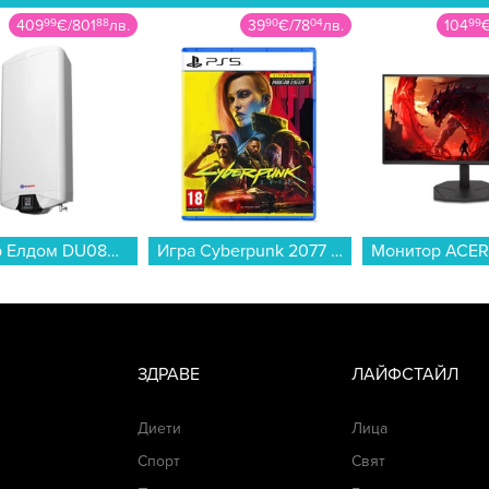
409
99
€
/
801
88
лв.
39
90
€
/
78
04
лв.
104
99
Бойлер Елдом DU080FW-W 65L 3.3KW WI-FI Галант , 3.3 , 65 , B , Вертикален...
Игра Cyberpunk 2077 Ultimate Edition (PS5)...
ЗДРАВЕ
ЛАЙФСТАЙЛ
Диети
Лица
Спорт
Свят