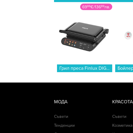
69
99
€
/
136
89
лв.
Грил преса Finlux DIGIMA...
МОДА
КРАСОТА
Съвети
Съвети
Тенденции
Козметика