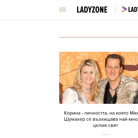
Корина - личността, на която Ми
Шумахер се възхищава най-мно
целия свят