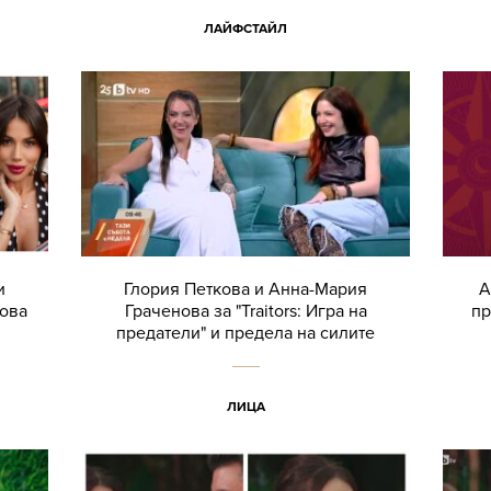
ЛАЙФСТАЙЛ
и
Глория Петкова и Анна-Мария
А
това
Граченова за "Traitors: Игра на
пр
предатели" и предела на силите
ЛИЦА