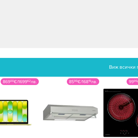
Виж всички 
869
00
€
/
1699
62
лв.
85
99
€
/
168
19
лв.
99
99