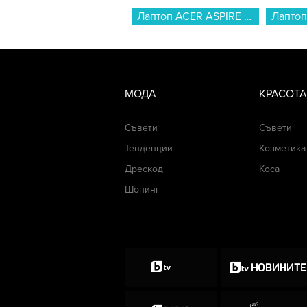
Лаптоп ACER ASPIRE LITE 15 AL15-41P-R4NT NX.J98EX.00A , 15.60 , 16 , 512GB SSD , AMD Radeon Graphics , AMD Ryzen 3 5300U QUAD CORE , Без OS...
МОДА
КРАСОТА
Съвети
Съвети
Тенденции
Козметика
Дрескод
Коса
Шопинг