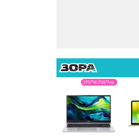
375
99
€
/
735
38
лв.