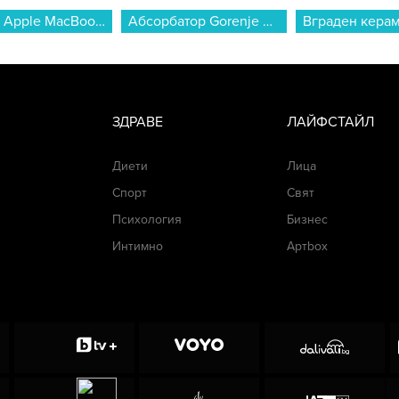
Лаптоп Apple MacBook Neo 13" 512GB Citrus mhfe4 , 13.00 , 512 , 8 , Apple A18 Pro 5 Core GPU , Apple A18 Pro 6 Core , Mac OS...
Абсорбатор Gorenje WHU629EX/M...
ЗДРАВЕ
ЛАЙФСТАЙЛ
Диети
Лица
Спорт
Свят
Психология
Бизнес
Интимно
Артbox