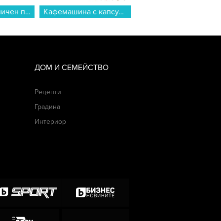
Вграден керамичен плот Crown PVT613.C , Електрически...
Кафемашина с капсули Crown CCM-1533 GR 7 в 1...
Фурна за вграждане AEG TU5AB21FSB. , 72 , Push бутони , А+ , Водно почис
ДОМ И СЕМЕЙСТВО
Рецепти
Градина
Интериор